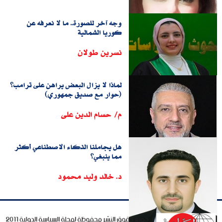
وجه آخر للصورة.. ما لا نعرفه عن
كوريا الشمالية
نسرين طولان
لماذا لا يزال البعض يراهن على ترامب؟
(حوار مع صديق جمهوري)
م/ حسام الدين على
هل يجاملنا الذكاء الاصطناعي أكثر
مما ينبغي؟
د. خالد وليد محمود