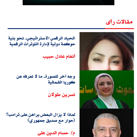
مقالات رأى
الحياد الرقمي الاستراتيجي.. نحو بنية
حوكمة دولية لإدارة التوترات الرقمية
أنغام عادل حبيب
وجه آخر للصورة.. ما لا نعرفه عن
كوريا الشمالية
نسرين طولان
لماذا لا يزال البعض يراهن على ترامب؟
(حوار مع صديق جمهوري)
م/ حسام الدين على