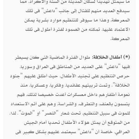
ما سيمثل تهديدا لسكان المدينة من السنة والأكراد، مما
سيدفع العديد منهم للقتال إلى جانب "داعش" فى تلك
المعركة، وهذا ما سيوفر للتنظيم موارد بشرية يمكن
الاعتماد عليها، تمكنه من الصمود لفترة أطول فى تلك
المعركة.
(*) أطفال الخلافة:
طوال الفترة الماضية التي كان يسيطر
فيها "داعش" على العديد من المناطق فى العراق وسوريا،
حرص التنظيم على تجنيد الأطفال، حيث أطلق عليهم "جنود
الخلافة"، وتمت تربيتهم عقائديا، وفكريا، وعسكريا، منذ
نعومة أظفارهم داخل معسكرات أعدت خصيصا لذلك، فهم
يتسمون بالعنف، والتطرف، والشراسة، وهم على أتم الاستعداد
للموت فى سبيل التنظيم، تحت شعار "النصر" أو "الموت". لذا،
من المتوقع أن يمثل هؤلاء الأطفال تحديا أمام الجيش
العراقي، خاصة أن "داعش" سيعتمد عليهم بشكل كبير فى