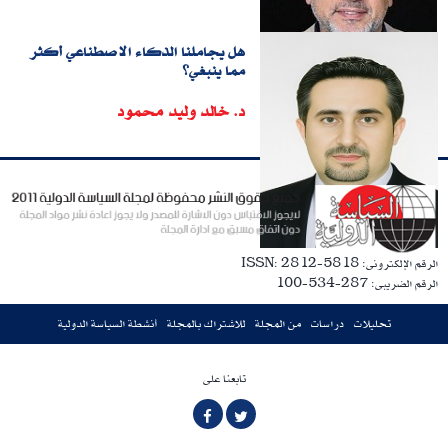
هل يجاملنا الذكاء الاصطناعي أكثر
مما ينبغي؟
د. خالد وليد محمود
الرقم الإلكترونى: ISSN: 2812-5818
الرقم الضريبى: 287-534-100
تحليلات
دراسات
من المجلة
للاشتراك بالمجلة
أنشطة السياسة الدولية
تابعنا على