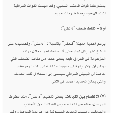
بمشاركة قوات الحشد الشعبي، وقد مهدت القوات العراقية
لذلك الهجوم بعدة ضربات جوية.
أولاً- نقاط ضعف "داعش":
برعم أهمية مدينة "تلعفر" بالنسبة لـ "داعش"، وتصميمه على
الدفاع عنها بكل قوة، حتى لا يسقط آخر معاقل دولته
المزعومة فى العراق، فإنه يعانى عددا من نقاط الضعف، التي
يمكن أن تؤثر بقوة فى صمود مقاتليه فى تلك المعركة،
خاصة أن الجيش العراقي سيسعى إلى استغلال تلك النقاط،
والتي يمكن تحديد أهمها فى الآتي:
(*) الانقسام بين القيادات:
يعانى تنظيم "داعش"، منذ سقوط
الموصل، حالة من الانقسام بين القيادات من الأجانب
والمحليين، بسبب تحديد المسئولية عن هزيمة الموصل. وقد