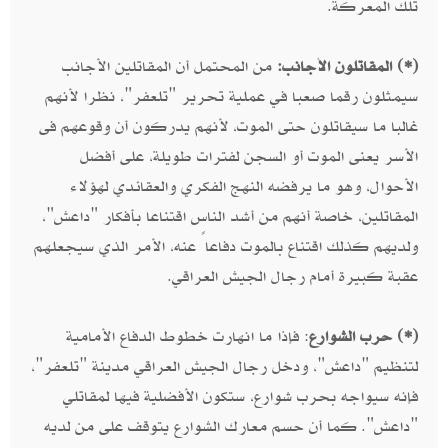
تلك المعركة.
(*) المقاتلون الأجانب:
من المحتمل أن المقاتلين الأجانب
سيمثلون رقما صعبا في عملية تحرير "تلعفر"، نظرا لأنهم
غالبا ما سيقاتلون حتى الموت، لأنهم يدركون أن وقوعهم فى
الأسر يعنى الموت أو السجن لفترات طويلة، على أفضل
الأحوال، وهو ما يرفضه النهج الفكري والعقائدي لهؤلاء
المقاتلين، خاصة أنهم من أشد الناس اقتناعا بأفكار "داعش"،
ولديهم كذلك اقتناع بالموت دفاعاً عنه، الأمر الذي سيجعلهم
عقبة كبيرة أمام رجال الجيش العراقي.
(*) حرب الشوارع
: فإذا ما انهارت خطوط الدفاع الأمامية
لتنظيم "داعش"، ودخل رجال الجيش العراقي مدينة "تلعفر"،
فإنه سيواجه بحرب شوارع، ستكون الأفضلية فيها لمقاتلي
"داعش". كما أن حسم معارك الشوارع يتوقف على من لديه