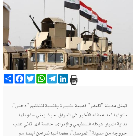
Share
Facebook
Twitter
WhatsApp
Telegram
LinkedIn
تمثل مدينة "تلعفر" أهمية كبيرة بالنسبة لتنظيم "داعش"،
كونها تعد معقله الأخير في العراق، حيث يعني سقوطها
بداية انهيار هيكله التنظيمي والإدراى، خاصة أنها تأتي عقب
خروجه من مدينة "الموصل"، كما أنها تتزامن أيضا مع