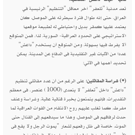
تعد مدنية "تلعفر" آخر معاقل "التنظيم" الرئيسية في
العراق. حتى إنه طوال فترة سيطرته على الموصل، كان
يعتمد عليها كمقر بديل واحتياطي له لطبيعة موقعها
الاستراتيجي على الحدود العراقية- السورية. لذا، فمن المتوقع
ألا يفرط فيها بسهولة، ومن المتوقع أن يستخدم "داعش"
عددا من الآليات غير التقليدية فى الدفاع عن المدينة، يمكن
تحديد أهمها في الآتي:
(*) شراسة المقاتلين:
على الرغم من أن عدد مقاتلي تنظيم
"داعش" داخل "تعلفر" لا يتعدى (1000) عنصر، فى معظم
التقديرات، فإنهم يتمتعون بخبرة قتالية عالية، وشراسة وعنف
مفرط، كما تغلب عليهم روح الانتقام من القوات العراقية لما
حدث لرفاقهم فى الموصل، وهذا ما سيدفعهم إلى القتال حتى
الموت، خاصة فى ظل رفعهم لشعار "يموت الرجل ولا يقع فى