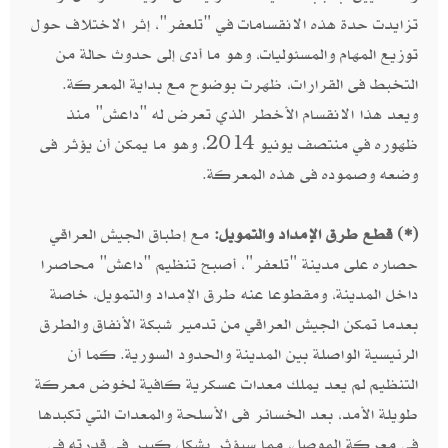
تزايدت حدة هذه الانقسامات في "تلعفر"، إثر الاختلاف حول
توزيع المهام والمسئوليات، وهو ما أدى إلى حدوث حالة من
التخبط فى القرارات، ظهرت بوضوح مع بداية المعركة.
ويعد هذا الانقسام الأخطر الذي تعرض له "داعش" منذ
ظهوره في منتصف يونيو 2014، وهو ما يمكن أن يؤثر فى
وضعه وصموده فى هذه المعركة.
(*) قطع طرق الإمداد والتمويل:
مع إطباق الجيش العراقي
حصاره على مدينة "تلعفر"، أصبح تنظيم "داعش" محاصرا
داخل المدينة، ومقطوعا عنه طرق الإمداد والتمويل، خاصة
بعدما تمكن الجيش العراقي من تدمير شبكة الأنفاق والطرق
الرئيسية الواصلة بين المدينة والحدود السورية. كما أن
التنظيم لم يعد يملك معدات عسكرية كافية لخوض معركة
طويلة الأمد، بعد الخسائر فى الأسلحة والمعدات التي تكبدها
في معركة الموصل، مما سيؤثر بشكل كبير فى قدرته فى