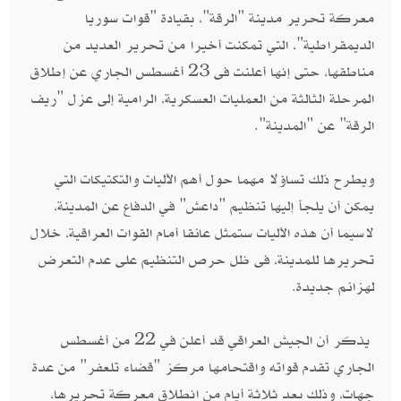
معركة تحرير مدينة "الرقة"، بقيادة "قوات سوريا
الديمقراطية"، التي تمكنت أخيرا من تحرير العديد من
مناطقها، حتى إنها أعلنت فى 23 أغسطس الجاري عن إطلاق
المرحلة الثالثة من العمليات العسكرية، الرامية إلى عزل "ريف
الرقة" عن "المدينة".
ويطرح ذلك تساؤلا مهما حول أهم الآليات والتكتيكات التي
يمكن أن يلجأ إليها تنظيم "داعش" في الدفاع عن المدينة،
لاسيما أن هذه الآليات ستمثل عائقا أمام القوات العراقية، خلال
تحريرها للمدينة، فى ظل حرص التنظيم على عدم التعرض
لهزائم جديدة.
يذكر أن الجيش العراقي قد أعلن في 22 من أغسطس
الجاري تقدم قواته واقتحامها مركز "قضاء تلعفر" من عدة
جهات، وذلك بعد ثلاثة أيام من انطلاق معركة تحريرها،