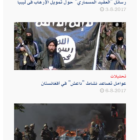
رسائل "العقيد المسماري" حول تمويل الإرهاب فى ليبيا
3-8-2017
تحليلات
عوامل تصاعد نشاط "داعش" في أفغانستان
6-8-2017