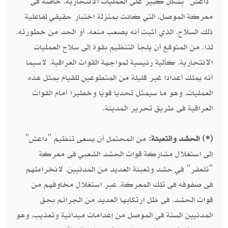
"داعش" بشكل كبير على العمليات الانتحارية، خاصة فى
معركة الموصل، التي كانت بمنزلة اختبار حقيقي لفاعلية
ذلك السلاح، الذي أثبت أنه يصعب منعه، أو الحد من خطورته.
لذا، من المتوقع أن يلجأ التنظيم بقوة إلى سلاح العمليات
الانتحارية، كآلية رئيسية لمواجهة القوات العراقية، لاسيما
أنه يملك أعدادا غير قليلة من المتطوعين للقيام بمثل هذه
العمليات، وهو ما سيمثل تحديا قويا وخطيرا أمام القوات
العراقية فى طريق تحرير المدينة.
(*) الحشد والتعبئة:
من المحتمل أن يسعى تنظيم "داعش"
إلى استغلال مشاركة قوات الحشد الشعبي فى معركة
"تلعفر" في حشد وتعبئة العديد من المدنيين، لانخراطهم
فى صفوفه فى تلك المعركة، عبر استغلال مخاوفهم من
قوات الحشد، فى ظل ارتكابها العديد من الجرائم بحق
المدنيين السنة في الموصل من إعدامات ميدانية وتعذيب، وهو