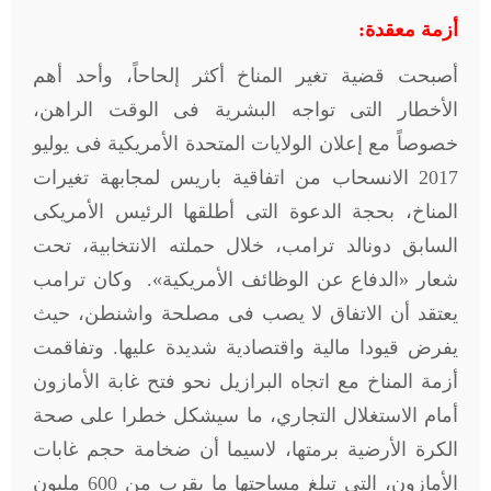
أزمة معقدة:
أصبحت قضية تغير المناخ أكثر إلحاحاً، وأحد أهم
الأخطار التى تواجه البشرية فى الوقت الراهن،
خصوصاً مع إعلان الولايات المتحدة الأمريكية فى يوليو
2017 الانسحاب من اتفاقية باريس لمجابهة تغيرات
المناخ، بحجة الدعوة التى أطلقها الرئيس الأمريكى
السابق دونالد ترامب، خلال حملته الانتخابية، تحت
شعار «الدفاع عن الوظائف الأمريكية». وكان ترامب
يعتقد أن الاتفاق لا يصب فى مصلحة واشنطن، حيث
يفرض قيودا مالية واقتصادية شديدة عليها. وتفاقمت
أزمة المناخ مع اتجاه البرازيل نحو فتح غابة الأمازون
أمام الاستغلال التجاري، ما سيشكل خطرا على صحة
الكرة الأرضية برمتها، لاسيما أن ضخامة حجم غابات
الأمازون، التى تبلغ مساحتها ما يقرب من 600 مليون