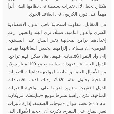
هكتار، تجعل لأى تغيرات بسيطة فى نظامها البيئى أثراً
مهماً على دورة الكربون فى الغلاف الجوي.
فى المقابل، تتفاوت استجابة باقى الدول الاقتصادية
الكبرى والدول النامية. فمثلاً، ترى الهند والصين -رغم
إعدادهما برامج لمجابهة تغير المناخ على المستوى
القومي- أن مساعى إلزامهما بخفض انبعاثاتهما تهدف
إلى وأد النمو الاقتصادى فيهما. هنا، يمكن فهم تراجع
الدول الغنية عن تعهدات سابقة بجمع 100 مليار دولار
من الأموال العامة والخاصة لمواجهة تداعيات التغيرات
المناخية بحلول عام 2020، وذلك لدعم اقتصادات
الدول الفقيرة، وتعزيز قدرتها على مواجهة التغيرات
المناخية. لكن دراسة نشرها موقع «ساينتفك أمريكان»
عام 2015 تحت عنوان «موجات الصدمة: إدارة تأثيرات
تغير المناخ على الفقر»، ذكرت أن «حجم الأموال التى