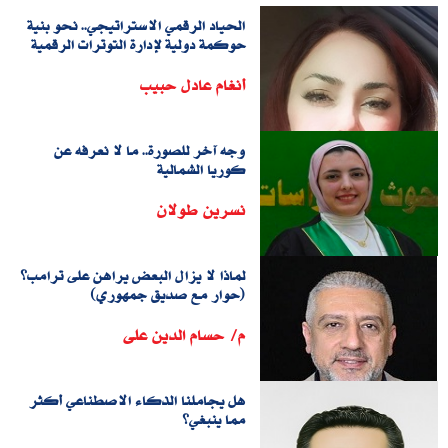
الحياد الرقمي الاستراتيجي.. نحو بنية
حوكمة دولية لإدارة التوترات الرقمية
أنغام عادل حبيب
وجه آخر للصورة.. ما لا نعرفه عن
كوريا الشمالية
نسرين طولان
لماذا لا يزال البعض يراهن على ترامب؟
(حوار مع صديق جمهوري)
م/ حسام الدين على
هل يجاملنا الذكاء الاصطناعي أكثر
مما ينبغي؟