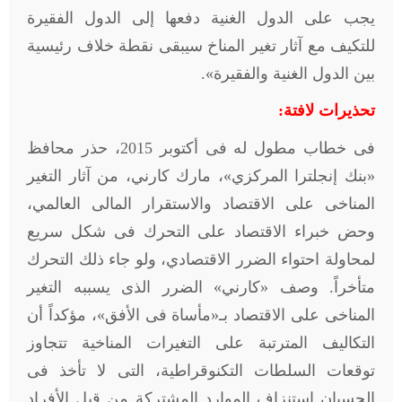
يجب على الدول الغنية دفعها إلى الدول الفقيرة
للتكيف مع آثار تغير المناخ سيبقى نقطة خلاف رئيسية
بين الدول الغنية والفقيرة».
تحذيرات لافتة:
فى خطاب مطول له فى أكتوبر 2015، حذر محافظ
«بنك إنجلترا المركزي»، مارك كارني، من آثار التغير
المناخى على الاقتصاد والاستقرار المالى العالمي،
وحض خبراء الاقتصاد على التحرك فى شكل سريع
لمحاولة احتواء الضرر الاقتصادي، ولو جاء ذلك التحرك
متأخراً. وصف «كارني» الضرر الذى يسببه التغير
المناخى على الاقتصاد بـ«مأساة فى الأفق»، مؤكداً أن
التكاليف المترتبة على التغيرات المناخية تتجاوز
توقعات السلطات التكنوقراطية، التى لا تأخذ فى
الحسبان استنزاف الموارد المشتركة من قبل الأفراد