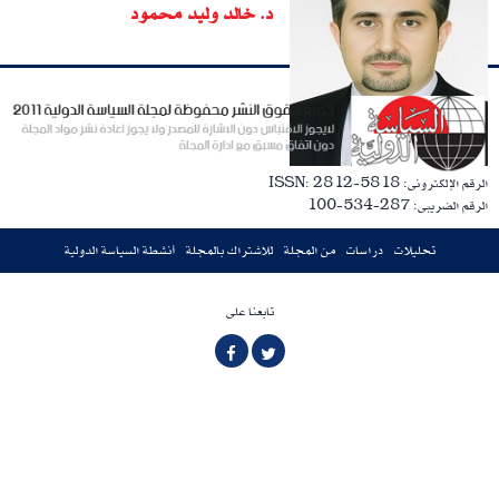
د. خالد وليد محمود
الرقم الإلكترونى: ISSN: 2812-5818
الرقم الضريبى: 287-534-100
تحليلات
دراسات
من المجلة
للاشتراك بالمجلة
أنشطة السياسة الدولية
تابعنا على