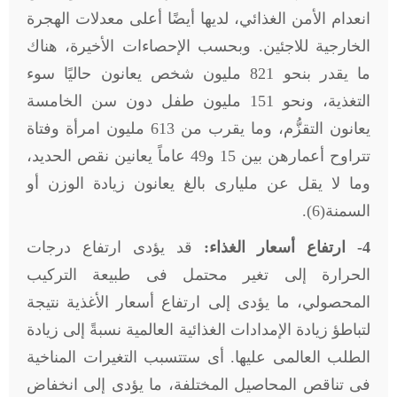
انعدام الأمن الغذائي، لديها أيضًا أعلى معدلات الهجرة
الخارجية للاجئين. وبحسب الإحصاءات الأخيرة، هناك
ما يقدر بنحو 821 مليون شخص يعانون حاليًا سوء
التغذية، ونحو 151 مليون طفل دون سن الخامسة
يعانون التقزُّم، وما يقرب من 613 مليون امرأة وفتاة
تتراوح أعمارهن بين 15 و49 عاماً يعانين نقص الحديد،
وما لا يقل عن مليارى بالغ يعانون زيادة الوزن أو
السمنة(6).
4- ارتفاع أسعار الغذاء:
قد يؤدى ارتفاع درجات
الحرارة إلى تغير محتمل فى طبيعة التركيب
المحصولي، ما يؤدى إلى ارتفاع أسعار الأغذية نتيجة
لتباطؤ زيادة الإمدادات الغذائية العالمية نسبةً إلى زيادة
الطلب العالمى عليها. أى ستتسبب التغيرات المناخية
فى تناقص المحاصيل المختلفة، ما يؤدى إلى انخفاض