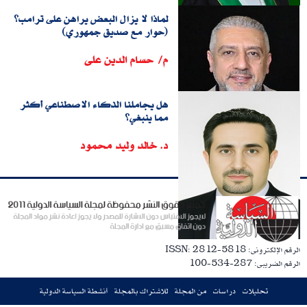
لماذا لا يزال البعض يراهن على ترامب؟
(حوار مع صديق جمهوري)
م/ حسام الدين على
هل يجاملنا الذكاء الاصطناعي أكثر
مما ينبغي؟
د. خالد وليد محمود
الرقم الإلكترونى: ISSN: 2812-5818
الرقم الضريبى: 287-534-100
تحليلات
دراسات
من المجلة
للاشتراك بالمجلة
أنشطة السياسة الدولية