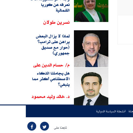
نعرفه عن كوريا
الشمالية
نسرين طولان
لماذا لا يزال البعض
يراهن على ترامب؟
(حوار مع صديق
جمهوري)
م/ حسام الدين على
هل يجاملنا الذكاء
الاصطناعي أكثر مما
ينبغي؟
د. خالد وليد محمود
جلة
أنشطة السياسة الدولية
تابعنا على