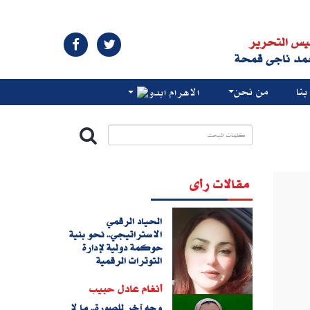
يس التحرير
مد ناجى قمحة
نا
من نحن
الاهرام ابدو
مقالات رأى
الحياد الرقمي
الاستراتيجي.. نحو بنية
حوكمة دولية لإدارة
التوترات الرقمية
أنغام عادل حبيب
وجه آخر للصورة.. ما لا