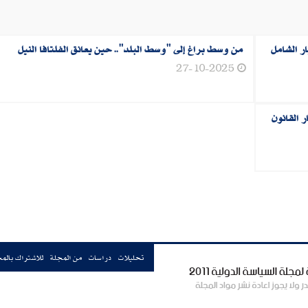
ر الشامل
من وسط براغ إلى "وسط البلد".. حين يعانق الفلتافا النيل
27-10-2025
 القانون
تحليلات
دراسات
من المجلة
للاشتراك بالم