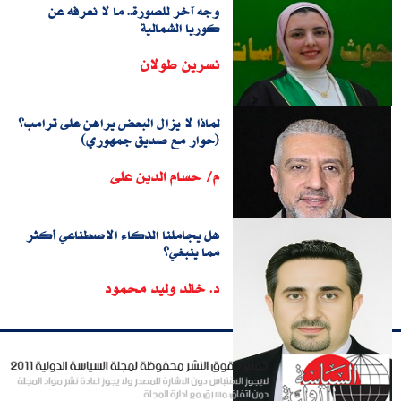
وجه آخر للصورة.. ما لا نعرفه عن
كوريا الشمالية
نسرين طولان
لماذا لا يزال البعض يراهن على ترامب؟
(حوار مع صديق جمهوري)
م/ حسام الدين على
هل يجاملنا الذكاء الاصطناعي أكثر
مما ينبغي؟
د. خالد وليد محمود