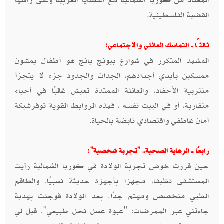
المعتاد من كوريا الشمالية مع القضايا العربية وعلى رأسها
القضية الفلسطينية.
ثالثًا ــ التماسك العائلي والاجتماعي:
المشهد المتكرر في شوارع بيونج يانج هو أطفال يمشون
ممسكين بأيدي أجدادهم، الجدات والجدود جزء لا يتجزأ
منتربية الأحفاد، والعائلة الممتدة تعيش غالبًا في أحياء
متقاربة، أو في البيت نفسه ، فهذه الروابط القوية توفرشبكة
أمان عاطفي واقتصادي نابضة بالحياة.
رابعًا ــ الرعاية الصحية.. "تجربة شخصية":
حين قررت خوض تجربة الولادة في كوريا الشمالية رأيت
المستشفى نظيفا، مجهزا بأجهزة حديثة نسبيًا، والطاقم
الطبي متخصص ومهتم جدًا. بعد الولادة فوجئت بهدية
جاءتني عبر الممرضات: "عبوة عسل نحل طبيعي"، قيل لي