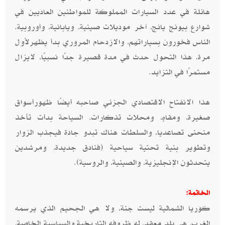
هائلة في عدد السيارات المملوكة للمواطنين العاديين في
شوارع بيونج يانج، آخر موديلات صينية، ويابانية، وأوروبية.
الناس فخورون بسياراتهم، والازدحام المروري بدأ يظهرلأول
مرة. هذا التحول حدث في مدة قصيرة جدًا نسبيًا، لايزال
مستمرًا في التزايد.
هذا الانفتاح الاقتصادي الجزئي صاحبه أيضًا ظهورأسواق
صغيرة، ومقاهٍ، ومحلات تذكارات. السياحة بدأت تأخذ
منحنى تصاعديا، والسلطات هناك تبدو جادة فيجذب الزوار
وتطوير بنية تحتية سياحية (فنادق جديدة، ومرشدين
يتحدثون الإنجليزية، والصينية، والروسية).
الخاتمة:
كوريا الشمالية ليست جنة، ولا هي الجحيم الذي يرسمه
الغرب، هي بلد معقد، له ظروفه التاريخية والسياسية الخاصة،