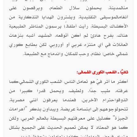
منالمدينة، يحملون سلال الطعام، ويرقصون على
أنغامالموسيقى التقليدية، ويشترون الهدايا التذكارية من
الأكشاك البسيطة، رأيت أطفالًا يرسمون المناظر الطبيعية
هناك، بفرح هادئ لم أكن أتوقعه، المشهد أشبه بنزهات
العائلات في أي منتزه عربي أو أوروبي، لكن بطابع كوري
شمالي خاص: نظام، وحب للمكان، واندماج مع الطبيعة.
ثانيًا ــ الشعب الكورى الشمالى:
أكثر ما أثر فيّ هو تعامل الناس، الشعب الكوري الشمالي،كما
عرفته، طيب جدًا، ولطيف، ويحمل قدرا كبيرا من
الذوقواحترام الآخرين، فعندما يعرفون أنني مصرية،
تتحولوجوههم إلى ابتسامة عريضة، ويبدأون بذكر "أهرامات
الجيزة" كدليل على معرفتهم البسيطة بالعالم العربي، ولكن
كما هو المعتاد لا يمكن تعميم الحديث على الجميع بشكل
متساو، فبعض المواطنين كانوا يتعاملون بتحفظ شديد.