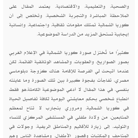
والصحية، والتعليمية، والاقتصادية. يعتمد المقال على
الملاحظة المباشرة والتجربة الشخصية، وتخلص إلى أن
كوريا الشمالية تمتلك مقومات ثقافية، واجتماعية، وإنسانية
إيجابية تستحق المزيد من الدراسة الموضوعية.
كثيرًا ما تُختزل صورة كوريا الشمالية في الإعلام الغربي
بصور الصواريخ، والعقوبات، والمشاهد الوثائقية القاتمة، لكن
عندما أتيحت لي الفرصة للإقامة هناك كزوجة دبلوماسي
مصري، تفاجأت بفجوة كبيرة بين تلك الصورة وما عاينته
بنفسي. في هذا المقال لا أدعي الموضوعية الكاملة،هو فقط
انطباع شخصي بحكم معايشتي اليومية لكافة تفاصيل الحياة
في كوريا الشمالية، ومروري بتجارب لا تتاح لمعظم
المتابعين، من ولادة طفلي في المستشفى المركزي للنساء
والتوليد، إلى زيارة للأقاليم والمناطق الريفية، وجولات في
المتاحف والمكتبات وقصور الأطفال، ومشاهدة الناس وهم