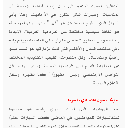
الثقافي: صورة الزعيم في كل بيت، أناشيد وطنية في
المناسبات، وعبارات شكر تتكرر في الأحاديث، وهنا يأتي
السؤال الذي يطرح نفسه: هل هو "قهر" كما يزعمالغرب؟ أم
هو ثقافة سياسية مختلفة عن الفردانية الغربية؟، الإجابة
ببساطة ومن منظور شخصي ما رأيته في العاصمة بيونج يانج
وفي مختلف المدن والأقاليم التي قمنا بزيارتها هو شعب يبدو
راضيًا ومتماسكًا، وفق منظومته القيمية التقليدية المختلفة
عن منظومة القيم التي فرضتها العولمة، وكرستها وسائل
التواصل الاجتماعي، وليس "مقهورًا" كما تظهره وسائل
الإعلام الغربية.
سابعًا ــ تحول اقتصادي ملحوظ :
أحد المؤشرات التي لفتت نظري بشدة هو موضوع
تملكالسيارات للمواطنين. في الماضي كانت السيارات حكرًا
علىالحكومة والجيش فقط. خلال فترة إقامتي لاحظت زيادة