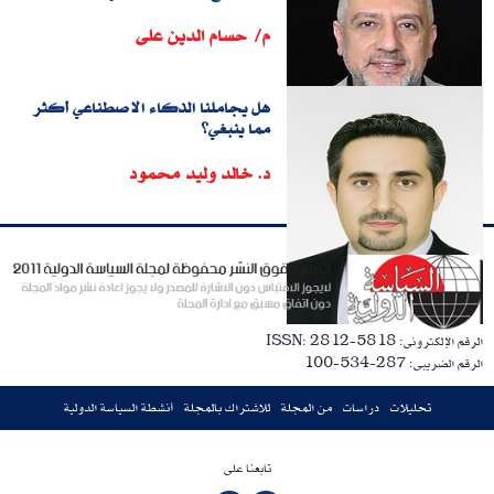
م/ حسام الدين على
هل يجاملنا الذكاء الاصطناعي أكثر
مما ينبغي؟
د. خالد وليد محمود
الرقم الإلكترونى: ISSN: 2812-5818
الرقم الضريبى: 287-534-100
تحليلات
دراسات
من المجلة
للاشتراك بالمجلة
أنشطة السياسة الدولية
تابعنا على