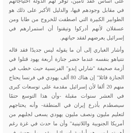
على أساس عقد تأمين، توفر لهم الدولة احتياجاتهم
في مقابل وجودهم فيها، والدليل الأكبر على ذلك هو
الطوابير الكبيرة التي اصطفت للخروج من طابا ومن
عسقلان لأنهم أدركوا وتيقنوا أن استمرارهم في
إسرائيل يعرضهم لفقد حياتهم
.
وأشار الغباري إلى أن ما يقوله ليس جديدًا فقد قاله
نتنياهو بنفسه عندما حضر جنازة أربعة يهود قتلوا في
أزمة صحيفة "شارلي إبدو" الفرنسية حيث خطب في
الجنازة قائلا" إن هناك 80 ألف يهودي في فرنسا يحتاج
منهم 20 ألفا لأن إسرائيل مقدمة على توسعات كبرى
في العشر سنوات مقبلة -وأن هذا التوسع حتمًا
سيصطدم بأذرع إيران في المنطقة- وأنه يحتاجهم
لتعليم مليون ونصف مليون يهودي يسعى لجلبهم من
أمريكا الجنوبية واللاتينية" وأن ما حدث في غزة رغم
أهميته ليس هو أولوية إسرائيل بقدر ما يحدث في