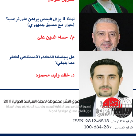
لماذا لا يزال البعض يراهن على ترامب؟
(حوار مع صديق جمهوري)
م/ حسام الدين على
هل يجاملنا الذكاء الاصطناعي أكثر
مما ينبغي؟
د. خالد وليد محمود
الرقم الإلكترونى: ISSN: 2812-5818
الرقم الضريبى: 287-534-100