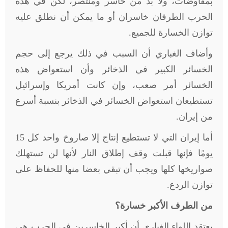
بمفاوضات، ولا بد من خاسر ومنتصر، لكن في هذه
الحرب الطرفان خاسران أو ما يمكن أن نطلق عليه
توازن الخسارة للجميع
.
وأضاف الغباري أن السبب في ذلك يرجع إلى حجم
الخسائر الكبير في الذخائر وأن استعواض هذه
الخسائر أمر صعب، وإن كانت أمريكا وإسرائيل
تستطيعان استعواض الخسائر في الذخائر بنسبة أسرع
من إيران
.
أما إيران التي لا تستطيع إنتاج إلا صاروخ واحد كل 15
يومًا فإنها قبلت وقف إطلاق النار لأنها لن تستهلك
صواريخها كلها ويجب أن تبقي بعضا منها للحفاظ على
توازن الردع
.
من الطرف الأكبر خسارة؟
يعتقد اللواء الغباري أن أكبر الخاسرين في الحرب هي