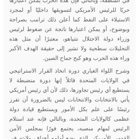
في المنطقة، وبالتالي فإن هذه الحرب يمكن اعتبارها
حربًا للرئيس الأمريكي لتسويقها داخليًا أو لمجرد
الاستيلاء على النفط كما أعلن ذلك ترامب بصراحة
وبوضوح، أو يمكن اعتبارها ناتجة عن ضغوط لرئيس
وزراء دولة الاحتلال نتنياهو، معتبرًا أن مثل هذه
التحليلات سطحية ولا تشير إلى حقيقة الهدف الأكبر
وراء هذه الحرب وهو كبح جماح الصين
.
وشرح اللواء الغباري دورة اتخاذ القرار الاستراتيجي
في الولايات المتحدة قائلاً إنها دورة منضبطة لا
يستطيع أي رئيس تجاوزها، ذلك لأن أي رئيس أمريكي
يأتي بالانتخابات والانتخابات ليس بالضرورة أن تفرز
رئيسًا على علم بكل الأمور ويستطيع قيادة دولة
عظمى كالولايات المتحدة، وبالتالي فإنه عند استلام
الرئيس لمهام منصبه، يجتمع فورًا بمجلس الأمن
القومي الأمريكي الذي يضع أمامه أهداف ولايته في