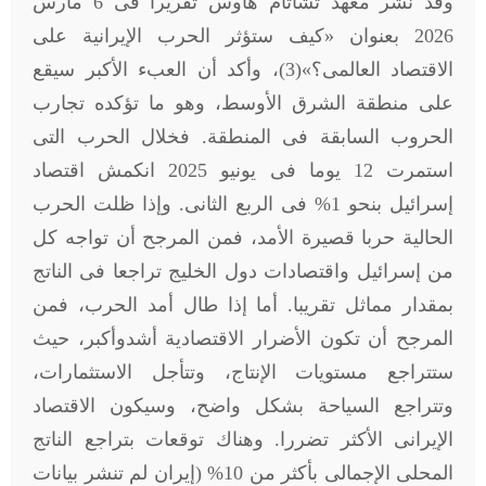
وقد نشر معهد تشاتام هاوس تقريرا فى 6 مارس
2026 بعنوان «كيف ستؤثر الحرب الإيرانية على
الاقتصاد العالمى؟»(3)، وأكد أن العبء الأكبر سيقع
على منطقة الشرق الأوسط، وهو ما تؤكده تجارب
الحروب السابقة فى المنطقة. فخلال الحرب التى
استمرت 12 يوما فى يونيو 2025 انكمش اقتصاد
إسرائيل بنحو 1% فى الربع الثانى. وإذا ظلت الحرب
الحالية حربا قصيرة الأمد، فمن المرجح أن تواجه كل
من إسرائيل واقتصادات دول الخليج تراجعا فى الناتج
بمقدار مماثل تقريبا. أما إذا طال أمد الحرب، فمن
المرجح أن تكون الأضرار الاقتصادية أشدوأكبر، حيث
ستتراجع مستويات الإنتاج، وتتأجل الاستثمارات،
وتتراجع السياحة بشكل واضح، وسيكون الاقتصاد
الإيرانى الأكثر تضررا. وهناك توقعات بتراجع الناتج
المحلى الإجمالى بأكثر من 10% (إيران لم تنشر بيانات