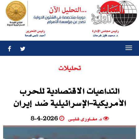
رئيس مجلس الإدارة
رئيس التحرير
د. محمد فايز فرحات
أحمد ناجى قمحة
Togg
navi
تحليلات
التداعيات الاقتصادية للحرب
الأمريكية-الإسرائيلية ضد إيران
د. مغـــاورى شلبــى
8-4-2026