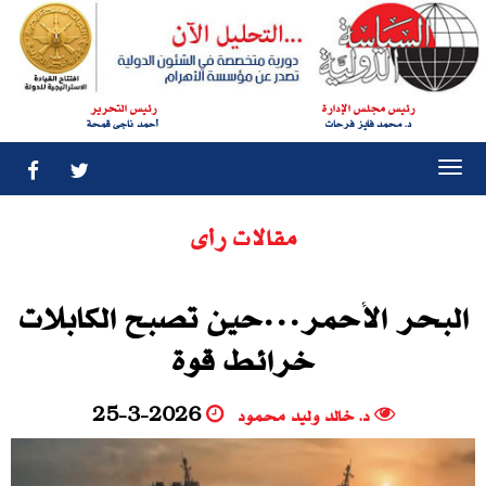
رئيس مجلس الإدارة
رئيس التحرير
د. محمد فايز فرحات
أحمد ناجى قمحة
Togg
navi
مقالات رأى
البحر الأحمر…حين تصبح الكابلات
خرائط قوة
د. خالد وليد محمود
25-3-2026