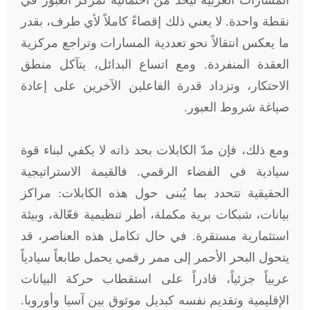
المسارات العربية ليحدّ من احتمالية تمركز العبور في
نقطة واحدة. لا يعني ذلك إقصاءً كاملاً لأي طرف، بقدر
ما يعكس انتقالاً نحو تعددية المسارات وتراجع مركزية
العقدة المنفردة. ومع اتساع البدائل، يتآكل منطق
الاحتكار، وتزداد قدرة الفاعلين الآخرين على إعادة
صياغة شروط العبور.
ومع ذلك، فإن مدّ الكابلات بحد ذاته لا يكفي لبناء قوة
سيادية في الفضاء الرقمي. فالقيمة الاستراتيجية
الحقيقية تتحدد بما يُبنى حول هذه الكابلات: مراكز
بيانات، شبكات برية مكملة، أطر تنظيمية فعّالة، وبيئة
استثمارية مستقرة. في حال تكامل هذه العناصر، قد
يتحول البحر الأحمر إلى ممر رقمي يحمل طابعاً سيادياً
عربياً جزئياً، قادراً على استقطاب حركة البيانات
الإقليمية وتقديم نفسه كبديل موثوق بين آسيا وأوروبا.