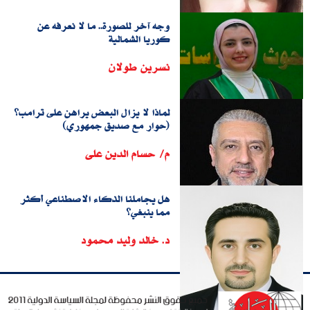
وجه آخر للصورة.. ما لا نعرفه عن
كوريا الشمالية
نسرين طولان
لماذا لا يزال البعض يراهن على ترامب؟
(حوار مع صديق جمهوري)
م/ حسام الدين على
هل يجاملنا الذكاء الاصطناعي أكثر
مما ينبغي؟
د. خالد وليد محمود