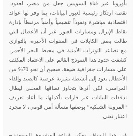
بأوروبا عبر قناة السويس جعل من مصر، لعقود،
نقطة ارتكاز رئيسية لعبور البيانات، بما وفر لها عوائد
اقتصادية مباشرة ونفوذاً تنظيمياً وأمنياً مرتبطاً بإدارة
نقاط الإنزال ومسارات العبور. غير أن الأعطال التي
طالت بعض الكابلات في السنوات الأخيرة، بالتوازي
مع تصاعد التوترات الأمنية في محيط البحر الأحمر،
كشفت حدود هذا النموذج القائم على الاعتماد المكثف
على مسارات جغرافية ضيقة. صحيح أن نحو 70% من
الأعطال تعود إلى أنشطة بشرية عرضية كالصيد وإلقاء
المراسي، لكن أثرها يتجاوز نطاقها المحلي ليطال
تدفقات البيانات عبر قارات بأكملها، ما أعاد تعريف
“المرونة الشبكية” بوصفها مسألة أمن قومي، لا مجرد
اعتبار تقني.
في هذا السياق، يمكن قراءة المشروع السعودي–