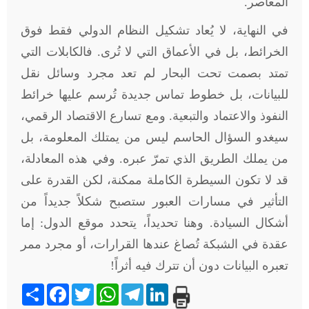
المعاصر.
في النهاية، لا يُعاد تشكيل النظام الدولي فقط فوق
الخرائط، بل في الأعماق التي لا تُرى. فالكابلات التي
تمتد بصمت تحت البحار لم تعد مجرد وسائل نقل
للبيانات، بل خطوط تماس جديدة تُرسم عليها خرائط
النفوذ والاعتماد والتبعية. ومع تسارع الاقتصاد الرقمي،
سيغدو السؤال الحاسم ليس من يمتلك المعلومة، بل
من يملك الطريق الذي تمرّ عبره. وفي هذه المعادلة،
قد لا تكون السيطرة الكاملة ممكنة، لكن القدرة على
التأثير في مسارات العبور ستصبح شكلاً جديداً من
أشكال السيادة. وهنا تحديداً، يتحدد موقع الدول: إما
عقدة في الشبكة تُصاغ عندها القرارات، أو مجرد ممر
تعبره البيانات دون أن تترك فيه أثراً!
Share
Facebook
Twitter
WhatsApp
Telegram
LinkedIn