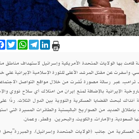
are
Facebook
Twitter
WhatsApp
Telegram
LinkedIn
براير 2026، ضربات مفاجئة قامت بها الولايات المتحدة الأمريكية وإسرائيل لاستهداف مناطق 
ي، وأسفرت عن مقتل المرشد الأعلى للثورة الإسلامية الإيرانية علي خا
د ترامب، عبر رسالة مصورة نُشرت من خلال مواقع التواصل الاجتماعي
وخية الإيرانية بالإضافة لمنع إيران من امتلاك أي سلاح نووي والإ
نذاك لبحث القضايا العسكرية والنووية بين الدول الثلاث. ردًا على
ت إيران عملية "الوعد الصادق4" وقامت بإطلاق العديد من الصواريخ الباليستية والطائرات المسيرة التي 
ها السعودية، والإمارات، والكويت، والبحرين، وقطر، وعمان.
 العسكرية من جانب (الولايات المتحدة وإسرائيل)، والمبررة"بحق ال