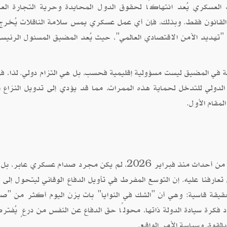
عسكري يُعد انتهاكًا لحقوق الدول المحايدة وحرية التجارة العال
قانون فقط. وبذلك، فإن أي عمل عسكري يمس سلامة الناقلات يُخرج 
"تهديد الأمن الاقتصادي العالمي"، حيث يُعد المضيق المسئول الرئيس
 في المضيق ليست مسؤولية إقليمية فحسب، بل هي التزام دولي. لذا، فإ
لدولي للتدخل لحماية هذه الممرات، مما قد يؤدي إلى تدويل النزاع 
لمقام الأول.
نستنتج مما عرضناه فيما سبق؛ أن ما شهدته منطقتنا من أحداث منذ فبراير 2026، لم يكن مجرد صدام عسكري 
عارفنا عليه. إن التوسع المفرط في تأويل الدفاع الوقائي ليتحول إلى 
حقيقة قاسية: وهي أن "الشك في النوايا" بات يزن اليوم أكثر من "ص
فكرة سيادة الدولة ذاتها، محولًا حق الدفاع عن النفس من درعٍ يُفتر
لقوة، وسياسة الأمر الواقع.