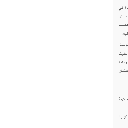
دة في
. إن
 عصب
ية.
وحة،
لينا
ريفه
تبار
حكمة
ولية