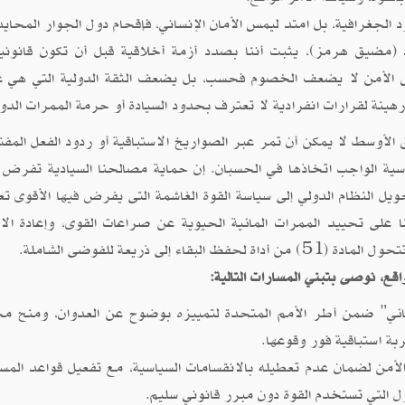
د الجغرافية، بل امتد ليمس الأمان الإنساني، فإقحام دول الجوار المحاي
كـ (مضيق هرمز)، يثبت أننا بصدد أزمة أخلاقية قبل أن تكون قانونية
س الأمن لا يضعف الخصوم فحسب، بل يضعف الثقة الدولية التي هي
هينة لقرارات انفرادية لا تعترف بحدود السيادة أو حرمة الممرات الدول
 الأوسط لا يمكن أن تمر عبر الصواريخ الاستباقية أو ردود الفعل المفت
ماسية الواجب اتخاذها في الحسبان. إن حماية مصالحنا السيادية تفرض ع
 النظام الدولي إلى سياسة القوة الغاشمة التى يفرض فيها الأقوى تع
 على تحييد الممرات المائية الحيوية عن صراعات القوى، وإعادة الاع
ى ذريعة للفوضى الشاملة.
قع، نوصى بتبني المسارات التالية:
قائي" ضمن أطر الأمم المتحدة لتمييزه بوضوح عن العدوان، ومنح م
بة استباقية فور وقوعها.
ن لضمان عدم تعطيله بالانقسامات السياسية، مع تفعيل قواعد المسئ
 التي تستخدم القوة دون مبرر قانوني سليم.