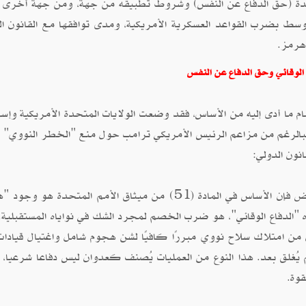
5 من ميثاق الأمم المتحدة (حق الدفاع عن النفس) وشروط تطبيقه من جهة، ومن جهة أخر
وسط بضرب القواعد العسكرية الأمريكية، ومدى توافقها مع القانون ال
هرمز.
 الوقائي وحق الدفاع عن النفس
م ما أدى إليه من الأساس، فقد وضعت الولايات المتحدة الأمريكية وإسر
 فبالرغم من مزاعم الرئيس الأمريكي ترامب حول منع "الخطر النووي" إل
ون الدولي:
حين يسبق الهجوم العدوان المفترض فإن الأساس في المادة (51) من ميثاق الأمم المتحدة هو 
"الدفاع الوقائي"، هو ضرب الخصم لمجرد الشك في نواياه المستقبلية.
ران من امتلاك سلاح نووي مبررًا كافيًا لشن هجوم شامل واغتيال قيادات
يُغلق بعد. هذا النوع من العمليات يُصنف كعدوان ليس دفاعا شرعيا، 
وة.