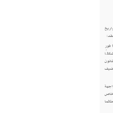
اريخ
قد:
ناحية القانونية، تمتلك إيران حقًا أصيلًا في الدفاع عن النفس بموجب المادة (51) فور
الًا
قانون
تضيف
اجهة
قانوني خاص
الما