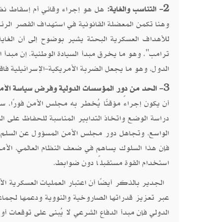
2- التناسب والغاية:
هل هو إجراء وقائي أم إسقاط نظام
وهنا تكمن المعضلة القانونية في استهداف القصر الرئاس
للأهداف العسكرية البحتة يشير بوضوح إلى أن الغا
ترامب"، وهو ما يخرق مبدأ السيادة الوطنية. إن مبدأ ا
الدول، وهو ما يجعل الضربة الأمريكية-الإسرائيلية فاقد
3- الحد من دور المؤسسات الدولية وفرض سياسة الأمر الواقع:
أن يكون إجراءً مؤقتًا يُخطر به مجلس الأمن فورًا، 
دراسة الوضع واتخاذ التدابير المناسبة للحفاظ على الس
الواسع، وتجاهل دور مجلس الأمن المسؤول عن السلم وا
فإن هذا السلوك يساهم في ضعف النظام العالمي، الأ
استخدام القوة مستقبلًا دون ضوابط.
الجدير بالذكر أيضًا أن اعتبار العمليات العسكرية الأم
عبر تعزيز قدراتها الصاروخية والنووية ودعمها لجماعات
الدولي فإن مبدأ الدفاع الشرعي لا يُبنى على توقعات 