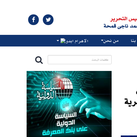
يس التحرير
مد ناجى قمحة
نا
من نحن
الاهرام ابدو
رية