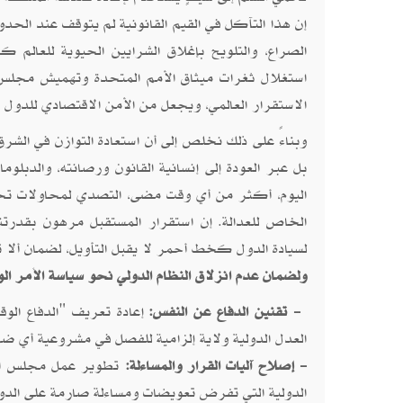
إن هذا التآكل في القيم القانونية لم يتوقف عند الحدو
الصراع، والتلويح بإغلاق الشرايين الحيوية للعالم 
استغلال ثغرات ميثاق الأمم المتحدة وتهميش مجل
الاستقرار العالمي، ويجعل من الأمن الاقتصادي للدول ر
وبناءً على ذلك نخلص إلى أن استعادة التوازن في الشرق
بل عبر العودة إلى إنسانية القانون ورصانته، والدبلو
اليوم، أكثر من أي وقت مضى، التصدي لمحاولات تحويل
الخاص للعدالة. إن استقرار المستقبل مرهون بقدرتنا
لسيادة الدول كخط أحمر لا يقبل التأويل، لضمان ألا تتحول المادة (51) من أداة لحفظ البقاء إل
ولضمان عدم انزلاق النظام الدولي نحو سياسة الأمر الوا
- تقنين الدفاع عن النفس:
إعادة تعريف "الدفاع الو
العدل الدولية ولاية إلزامية للفصل في مشروعية أي ضر
- إصلاح آليات القرار والمساءلة:
تطوير عمل مجلس الأم
الدولية التي تفرض تعويضات ومساءلة صارمة على الدول