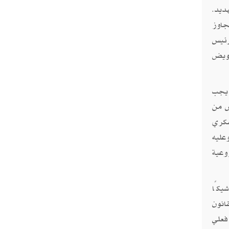
ديد.
جاوز
رئيس
قويض
 يجب
س من
سكري
عليه
وعية
شيكًا
انون
فعلي