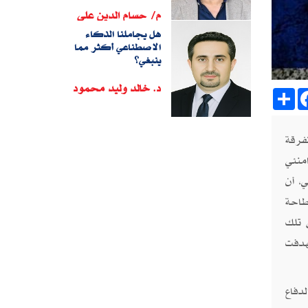
م/ حسام الدين على
هل يجاملنا الذكاء
الاصطناعي أكثر مما
ينبغي؟
د. خالد وليد محمود
Sh
متفرقة
منئي
، أن
طاحة
 تلك
استهدفت
دفاع