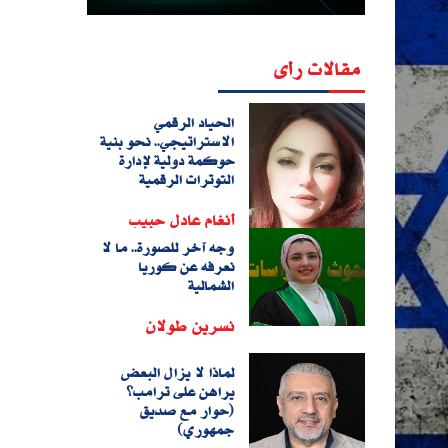
مقالات رأى
الحياد الرقمي
الاستراتيجي.. نحو بنية
حوكمة دولية لإدارة
التوترات الرقمية
أنغام عادل حبيب
وجه آخر للصورة.. ما لا
نعرفه عن كوريا
الشمالية
نسرين طولان
لماذا لا يزال البعض
يراهن على ترامب؟
(حوار مع صديق
جمهوري)