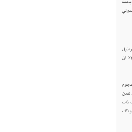
ى بحث
دولي
ائيل
ا أن
وجود "هجوم
 فمن
 ذات
وذلك