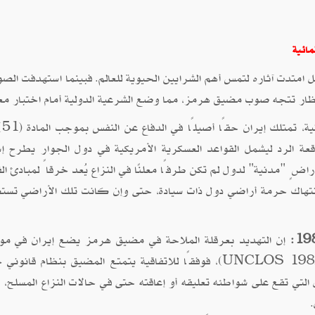
 امتدت آثاره لتمس أهم الشرايين الحيوية للعالم. فبينما استهدفت الصو
نظار تتجه صوب مضيق هرمز، مما وضع الشرعية الدولية أمام اختبار مع
من ال
ة الرد ليشمل القواعد العسكرية الأمريكية في دول الجوار يطرح إشك
اضٍ "مدنية" لدول لم تكن طرفًا معلنًا في النزاع يُعد خرقاً لمبادئ ال
انتهاك حرمة أراضي دول ذات سيادة، حتى وإن كانت تلك الأراضي تس
إن التهديد بعرقلة الملاحة في مضيق هرمز يضع إيران في مو
مباشرة مع اتفاقية الأمم المتحدة لقانون البحار ( UNCLOS 1982)، فوفقًا للاتفاقية يتمتع المضيق بنظام 
التي تقع على شواطئه تعليقه أو إعاقته حتى في حالات النزاع المسلح، ط