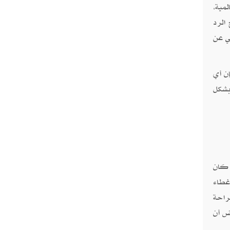
مية،
الرد
ي عن
ن أي
بشكل
عابر، بل كان
غطاء
راحة
ض أن