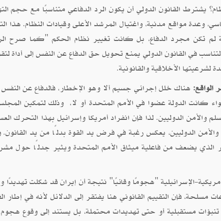
؟ يشترط القانون الدولي أن يكون الرد الدفاعي متناسبًا مع حجم الته
ي، وعدة مواقع مدنية، واغتيال المرشد الأعلى وقيادات النظام. هذا الت
ية لم تكن مجرد الدفاع، بل كانت تغيير نظام الحكم "كما صرح ال
لتناسب في القانون الدولي يمنع تحويل حق الدفاع عن النفس إلى أداة لت
ة لشرعيتها الأخلاقية والقانونية.
هناك خلل إجرائي جسيم ألا وهو الإخطار، فالدفاع عن النفس
سواء كانت الدولة عضوا في الأمم المتحدة أو لا، وذلك لتمكين المجل
لم والأمن الدوليين. لذا فإن انفراد أمريكا وإسرائيل بهذا التحرك الع
لأمن الدوليين، يعكس رغبة في فرض يد القوة بدلًا من يد القانون. و
مر الذي يضعف من فاعلية ميثاق الأمم المتحدة ويثير جدلًا حول مشر
ريكية-الإسرائيلية "هجومًا وقائيًا" نتيجة أن إيران قد شكلت تهديدًا و
 مسلحة، فإن التقييم القانوني هنا يفتقر إلى الدلائل لأنه في إطار الق
أو تنبؤات مستقبلية أو حتى تهديدات محتملة، بل يستند إلى وقوع هجوم 