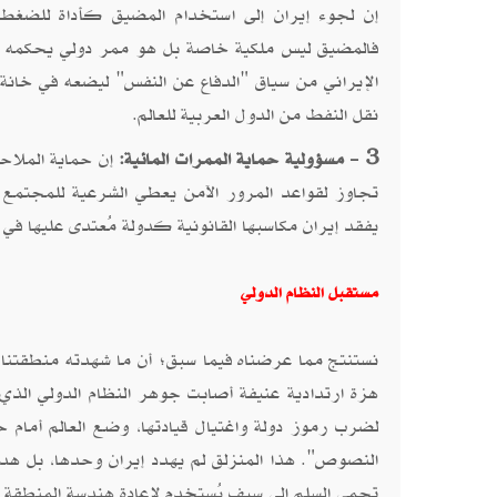
إن لجوء إيران إلى استخدام المضيق كأداة للضغط ال
فالمضيق ليس ملكية خاصة بل هو ممر دولي يحكمه ال
الإيراني من سياق "الدفاع عن النفس" ليضعه في خانة 
نقل النفط من الدول العربية للعالم.
3 - مسؤولية حماية الممرات المائية:
إن حماية الملاحة
تجاوز لقواعد المرور الآمن يعطي الشرعية للمجتمع ا
يفقد إيران مكاسبها القانونية كدولة مُعتدى عليها في ا
مستقبل النظام الدولي
هزة ارتدادية عنيفة أصابت جوهر النظام الدولي الذي ت
لضرب رموز دولة واغتيال قيادتها، وضع العالم أمام 
النصوص". هذا المنزلق لم يهدد إيران وحدها، بل هدد 
تحمي السلم إلى سيفٍ يُستخدم لإعادة هندسة المنطقة با