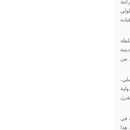
رانية
ولي
يادة
لطة
ينية
 بين
ملي،
ولية
لقرن
ة في
 هذا