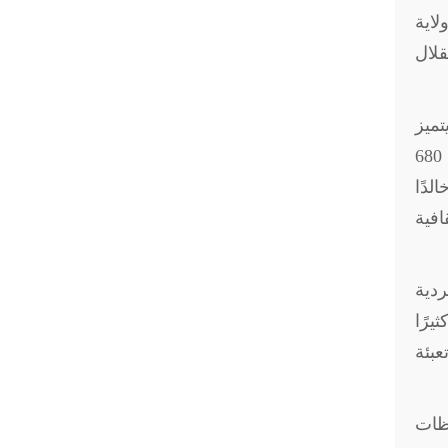
لاية
قلال
تميز
بحضور قوي لفكرة الشهادة في الوعي الديني والتاريخي. ويُعد استشهاد الإمام الحسين في معركة كربلاء عام 680
لدًا
افية
ردية
يرًا
عبئة
ظات