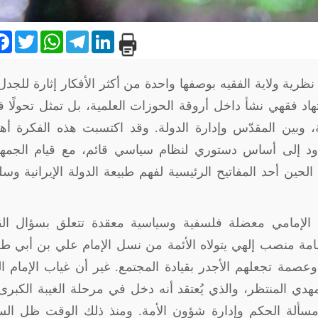
are
Facebook
Twitter
WhatsApp
Telegram
LinkedIn
رية ولاية الفقيه بوصفها واحدة من أكثر الأفكار إثارة للجد
د فقهي نشأ داخل أروقة الحوزات العلمية، بل تمثل تحولًا فك
ة، وبين المقدّس وإدارة الدولة. وقد اكتسبت هذه الفكرة أهم
دود إلى أساس دستوري لنظام سياسي قائم، مع قيام الجمهو
 1979، لتصبح منذ ذلك الحين أحد المفاتيح الرئيسية لفهم طبيعة الدولة الإيرانية وس
ي الإمامي معضلة فلسفية وسياسية معقدة تتعلق بسؤال القي
مامة منصب إلهي يتولاه الأئمة من نسل الإمام علي بن أبي ط
عصمة تجعلهم الأجدر بقيادة المجتمع. غير أن غياب الإمام ال
هدي المنتظر، والذي يُعتقد أنه دخل في مرحلة الغيبة الكبرى
ي مسألة الحكم وإدارة شؤون الأمة. ومنذ ذلك الوقت ظل ال