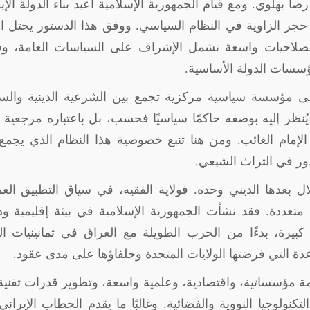
شاه محمد رضا بهلوي. ومع قيام الجمهورية الإسلامية أعيد بناء الدولة الإي
جر الزاوية في النظام السياسي. ووفق هذا الدستور يحتل ال
تع بصلاحيات واسعة تشمل الإشراف على السياسات العامة، وق
ؤسسات الدولة الأساسية
.
إلى مؤسسة سياسية مركزية تجمع بين الشرعية الدينية والس
 يُنظر إليه بوصفه حاكمًا سياسيًا فحسب، بل باعتباره مرجعية د
لإمام الغائب. ومن هنا تنبع خصوصية هذا النظام الذي يجمع
ور في التراث الشيعي
.
ال بعدها الديني وحده. فولاية الفقيه، في سياق التطبيق الع
تعددة. فقد نشأت الجمهورية الإسلامية في بيئة إقليمية ود
بيرة، بدءًا من الحرب الطويلة مع العراق في ثمانينيات ا
عدة التي فرضتها الولايات المتحدة وحلفاؤها على مدى عقود
.
 مؤسساتية، واقتصادية، وعلمية واسعة، وتطوير قدرات تقني
نولوجيا النووية والفضائية. وغالبًا ما يقدم الخطاب الإيراني