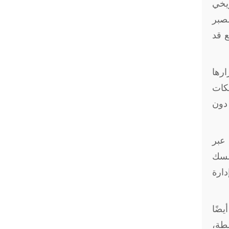
ريخي
لصبر
 قد
رها
بكات
 دون
 عبر
مسك
دارة
يضًا
لطة،