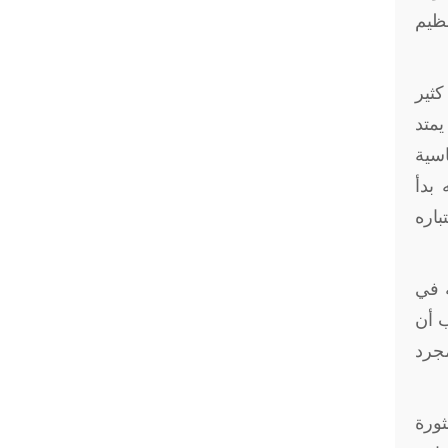
نظيم
كثير
يمتد
اسية
 بدأ
باره
ة في
ب أن
مجرد
ثورة