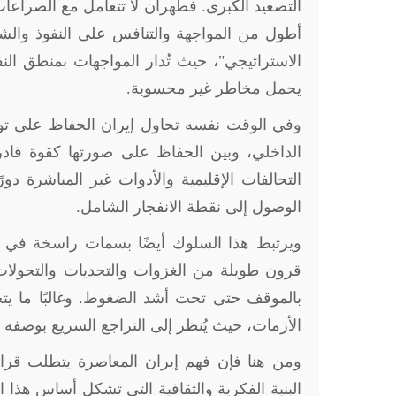
التصعيد الكبرى. فطهران لا تتعامل مع الصراعات
أطول من المواجهة والتنافس على النفوذ والشر
الاستراتيجي
"
، حيث تُدار المواجهات بمنطق ا
يحمل مخاطر غير محسوبة
.
وفي الوقت نفسه تحاول إيران الحفاظ على توا
الداخلي، وبين الحفاظ على صورتها كقوة قادرة
التحالفات الإقليمية والأدوات غير المباشرة دو
الوصول إلى نقطة الانفجار الشامل
.
ويرتبط هذا السلوك أيضًا بسمات راسخة في الوع
قرون طويلة من الغزوات والتحديات والتحول
بالموقف حتى تحت أشد الضغوط. وغالبًا ما يتح
الأزمات، حيث يُنظر إلى التراجع السريع بوصفه مس
ومن هنا فإن فهم إيران المعاصرة يتطلب قراءة
البنية الفكرية والثقافية التي تشكل أساس هذا