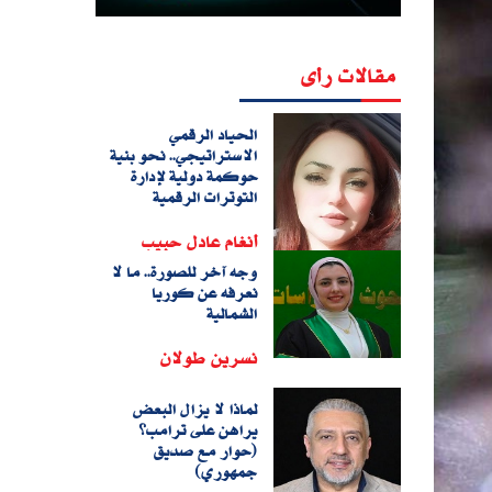
مقالات رأى
الحياد الرقمي
الاستراتيجي.. نحو بنية
حوكمة دولية لإدارة
التوترات الرقمية
أنغام عادل حبيب
وجه آخر للصورة.. ما لا
نعرفه عن كوريا
الشمالية
نسرين طولان
لماذا لا يزال البعض
يراهن على ترامب؟
(حوار مع صديق
جمهوري)