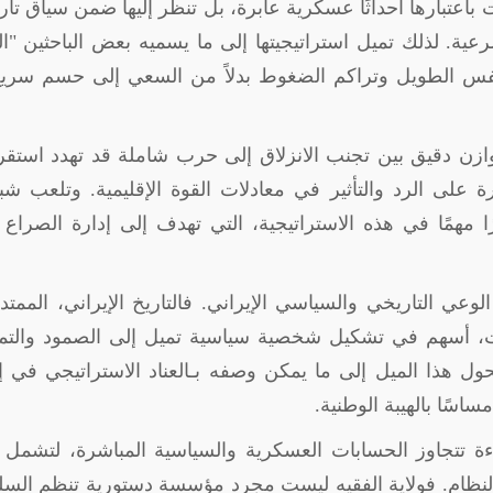
 باعتبارها أحداثًا عسكرية عابرة، بل تنظر إليها ضمن سياق تا
عية. لذلك تميل استراتيجيتها إلى ما يسميه بعض الباحثين
"
ا
لنفس الطويل وتراكم الضغوط بدلاً من السعي إلى حسم سريع
زن دقيق بين تجنب الانزلاق إلى حرب شاملة قد تهدد استقرا
 على الرد والتأثير في معادلات القوة الإقليمية. وتلعب ش
رًا مهمًا في هذه الاستراتيجية، التي تهدف إلى إدارة الصراع
ي التاريخي والسياسي الإيراني. فالتاريخ الإيراني، الممتد
ات، أسهم في تشكيل شخصية سياسية تميل إلى الصمود والت
ول هذا الميل إلى ما يمكن وصفه بـالعناد الاستراتيجي في إ
اسًا بالهيبة الوطنية
.
 تتجاوز الحسابات العسكرية والسياسية المباشرة، لتشمل أ
 النظام. فولاية الفقيه ليست مجرد مؤسسة دستورية تنظم الس