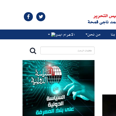
يس التحرير
مد ناجى قمحة
نا
من نحن
الاهرام ابدو