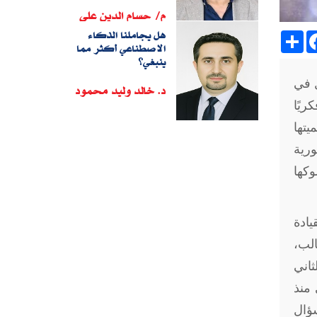
م/ حسام الدين على
هل يجاملنا الذكاء
Sh
الاصطناعي أكثر مما
ينبغي؟
ل في
د. خالد وليد محمود
ريًا
يتها
رية
لوكها
ادة
الب،
ثاني
 منذ
سؤال