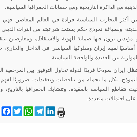
ينية مع الذاكرة التاريخية ومع حسابات الجغرافيا السياسية
.
ن أكثر التجارب السياسية فرادة في العالم المعاصر. فهي 
حديثة، ولصياغة نموذج حكم يستمد شرعيته من التراث الديني 
 مؤيدين يرون فيها ضمانة للهوية والاستقلال، ومعارضين ينت
 أساسيًا لفهم إيران وسلوكها السياسي في الداخل والخارج، 
وازنة بين العقيدة والواقعية السياسية
.
 إيران نموذجًا فريدًا لدولة تحاول التوفيق بين المرجعية الد
النموذج- بكل ما يحمله من تناقضات وتعقيدات- ضروريًا لفهم
تقاطع السياسة بالعقيدة، وتتشابك الجغرافيا بالتاريخ، و
على احتمالات متعددة
.
e
book
Twitter
WhatsApp
Telegram
LinkedIn