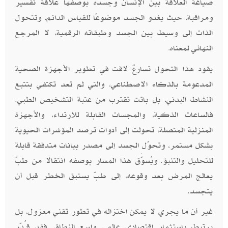
صياغة العلاقة بين الإنسان وجسده بوصفها علاقة تفسير
ومراقبة، حيث يغدو الجسد موضوعًا للقياس الدائم، وتتحول
الذات إلى وسيط بين الجسد وطبقاته الرقمية، لا المرجع
النهائي لمعناه
.
يقود هذا التحول تسارعٌ لافت في تطوير الأجهزة الصحية
المدعومة بالذكاء الاصطناعي، والتي لم تعد تكتفي بتتبع
النشاط البدني، بل باتت تقترب من عتبة التشخيص الطبي.
فالساعات الذكية، والمجسات القابلة للارتداء، والأجهزة
المنزلية المتصلة، تحولت إلى أدوات ترصد المؤشرات الحيوية
بشكل مستمر، وتحوّل الجسد إلى مصدر بيانات متدفقة قابلة
للتحليل والتنبؤ. ويُسوَّق هذا المسار بوصفه انتقالا من طبّ
يعالج المرض بعد وقوعه، إلى طبّ يستبق الخطر قبل أن
يتجسد.
غير أن ما يجري لا يمكن اختزاله في تطور تقني معزول، بل
يرتبط باستثمار اقتصادي عالمي واسع النطاق. فقد قُدِّر