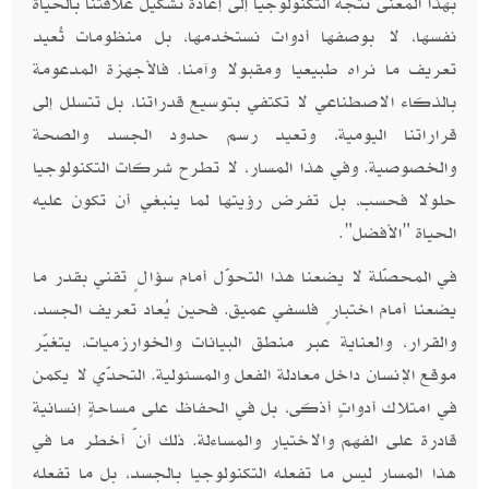
بهذا المعنى تتجه التكنولوجيا إلى إعادة تشكيل علاقتنا بالحياة
نفسها، لا بوصفها أدوات نستخدمها، بل منظومات تُعيد
تعريف ما نراه طبيعيا ومقبولا وآمنا. فالأجهزة المدعومة
بالذكاء الاصطناعي لا تكتفي بتوسيع قدراتنا، بل تتسلل إلى
قراراتنا اليومية، وتعيد رسم حدود الجسد والصحة
والخصوصية. وفي هذا المسار، لا تطرح شركات التكنولوجيا
حلولا فحسب، بل تفرض رؤيتها لما ينبغي أن تكون عليه
الحياة "الأفضل".
في المحصّلة لا يضعنا هذا التحوّل أمام سؤالٍ تقني بقدر ما
يضعنا أمام اختبارٍ فلسفي عميق. فحين يُعاد تعريف الجسد،
والقرار، والعناية عبر منطق البيانات والخوارزميات، يتغيّر
موقع الإنسان داخل معادلة الفعل والمسئولية. التحدّي لا يكمن
في امتلاك أدواتٍ أذكى، بل في الحفاظ على مساحةٍ إنسانية
قادرة على الفهم والاختيار والمساءلة. ذلك أنّ أخطر ما في
هذا المسار ليس ما تفعله التكنولوجيا بالجسد، بل ما تفعله