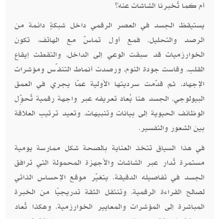
أم كما تُخبرنا الشاشات عنه؟
يستيقظ الجسد في العصر الرقمي داخل شبكةٍ دائمة من
الرصد والتحليل. فمع أول تماسّ مع الهاتف، تكون
الخوارزميات قد سبقت الوعي إلى الداخل، والتقطت إيقاع
القلب، وقاست جودة النوم، ورصدت أنماط التنفّس ومؤشرات
الإجهاد، ثم قدّمت سرديتها الأولية عمّا يجري في العمق
البيولوجي. الجسد هنا يُعاد تعريفه عبر واجهة رقمية تُحوِّل
الوظائف الحيوية إلى بيانات وتنبيهات، وتعيد ترتيب العلاقة
بين الشعور والتفسير
.
في هذا السياق تتخذ العناية بالصحة شكل ممارسة يومية
مستمرة تُدار عبر الشاشات والأجهزة المحمولة التي ترافق
الجسد في تفاصيله الدقيقة. يتغيّر موقع الإحساس الذاتي
لصالح القراءة الرقمية، وتنتقل الثقة تدريجيًا من الخبرة
المباشرة إلى المؤشرات والمعايير الخوارزمية. وهكذا تُعاد