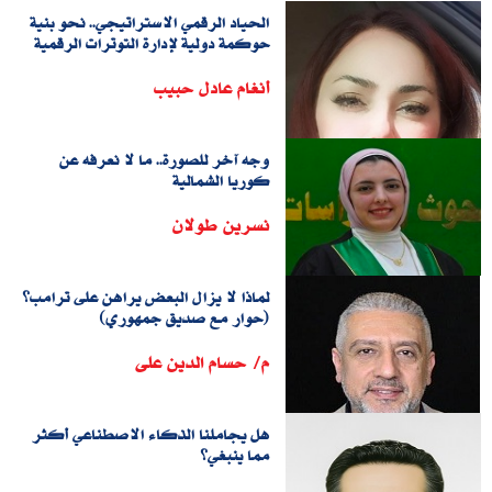
الحياد الرقمي الاستراتيجي.. نحو بنية
حوكمة دولية لإدارة التوترات الرقمية
أنغام عادل حبيب
وجه آخر للصورة.. ما لا نعرفه عن
كوريا الشمالية
نسرين طولان
لماذا لا يزال البعض يراهن على ترامب؟
(حوار مع صديق جمهوري)
م/ حسام الدين على
هل يجاملنا الذكاء الاصطناعي أكثر
مما ينبغي؟