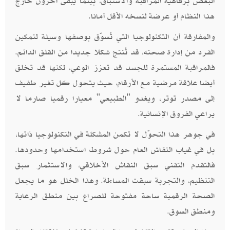
البعض برفاهية المراقبة والاستباق، بينما يبقى آخرون خارج
هذا النظام أو عرضة لنسخه الأقل أمانا.
والمفارقة أن التكنولوجيا التي تُسوّق بوصفها وسيلة لتمكين
الفرد من إدارة صحته، قد تُنتج شكلا جديدا من القلق الدائم.
فالمراقبة المستمرة للجسد قد تعزز الوعي، لكنها قد تخلق
أيضا علاقة مرضية مع الأرقام، حيث يتحول كل تغير طفيف
إلى مصدر توتر، ويغدو "الطبيعي" معيارا رقميا صارما لا
يراعي الفروق الإنسانية.
في جوهر هذا التحوّل لا تكمن المشكلة في التكنولوجيا ذاتها،
بل في غياب النقاش العام حول شروط استخدامها وحدودها.
فالتقدم التقني سبق النقاش الأخلاقي، والاستثمار سبق
التنظيم، والتجربة سبقت المساءلة. وهذا الخلل هو ما يجعل
الصحة الرقمية ساحة مفتوحة للصراع بين منطق الرعاية
ومنطق السوق.