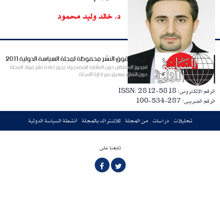
د. خالد وليد محمود
الرقم الإلكترونى: ISSN: 2812-5818
الرقم الضريبى: 287-534-100
تحليلات
دراسات
من المجلة
للاشتراك بالمجلة
أنشطة السياسة الدولية
تابعنا على