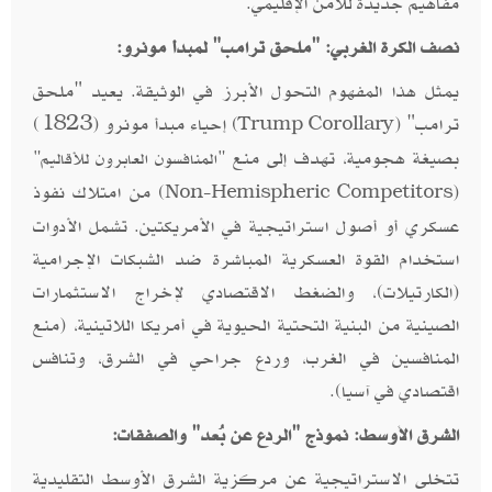
مفاهيم جديدة للأمن الإقليمي.
نصف الكرة الغربي: "ملحق ترامب" لمبدأ مونرو:
يمثل هذا المفهوم التحول الأبرز في الوثيقة. يعيد "ملحق
ترامب" (
) إحياء مبدأ مونرو (1823)
Trump Corollary
بصيغة هجومية، تهدف إلى منع
"المنافسون العابرون للأقاليم"
(
) من امتلاك نفوذ
Non-Hemispheric Competitors
عسكري أو أصول استراتيجية في الأمريكتين. تشمل الأدوات
استخدام القوة العسكرية المباشرة ضد الشبكات الإجرامية
(الكارتيلات)، والضغط الاقتصادي لإخراج الاستثمارات
الصينية من البنية التحتية الحيوية في أمريكا اللاتينية، (منع
المنافسين في الغرب، وردع جراحي في الشرق، وتنافس
اقتصادي في آسيا).
الشرق الأوسط: نموذج "الردع عن بُعد" والصفقات:
تتخلى الاستراتيجية عن مركزية الشرق الأوسط التقليدية