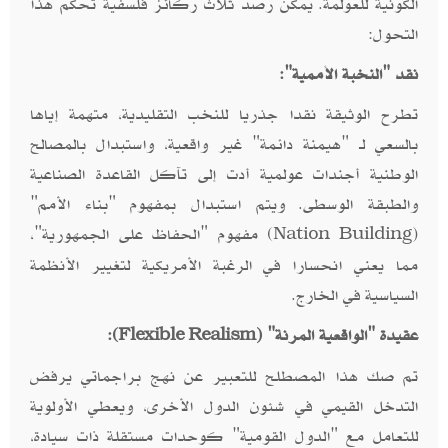
الكونية للعولمة. يمكن رصد ثلاث ركائز فلسفية تحكم هذا
التحول:
نقد "النخبة الأممية":
تطرح الوثيقة نقدا جذريا للنخب التقليدية، متهمة إياها
بالسعي لـ "هيمنة دائمة" غير واقعية، واستبدال بالمصالح
الوطنية أجندات عولمية أدت إلى تآكل القاعدة الصناعية
والطبقة الوسطى. ويتم استبدال بمفهوم "بناء الأمم"
(
) مفهوم "الحفاظ على الجمهورية"،
Nation Building
مما يعني انحسارا في الرغبة الأمريكية لتغيير الأنظمة
السياسية في الخارج.
عقيدة "الواقعية المرنة" (
):
Flexible Realism
تم صك هذا المصطلح للتعبير عن نهج براجماتي يرفض
التدخل القيمي في شئون الدول الأخرى، ويعطي الأولوية
للتعامل مع "الدول القومية" كوحدات مستقلة ذات سيادة،