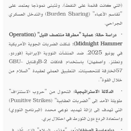
(التي كانت قائمة على النفط)، وتتبنى نموذجا يعتمد على
"تقاسم الأعباء" (
) والتدخل العسكري
Burden Sharing
الجراحي.
·
دراسة حالة: عملية "مطرقة منتصف الليل" (
Operation
):
شكلت الضربات الجوية الأمريكية
Midnight Hammer
في يونيو 2025، ضد المنشآت النووية الإيرانية (فوردو،
ونطنز، وأصفهان) باستخدام قاذفات
وقنابل
GBU-
B-2
الخارقة للتحصينات، التطبيق العملي لعقيدة "السلام من
57
خلال القوة".
·
الدلالة الاستراتيجية
التحول من "حروب الاستنزاف"
:
طويلة الأمد إلى "الضربات العقابية" (
)
Punitive Strikes
التي تهدف إلى إزالة تهديد نوعي محدد (البرنامج النووي)
واستعادة الردع دون التورط في احتلال بري.
·
دبلوماسية الصفقات:
يُعد "مؤتمر السلام" الذي عُقد في