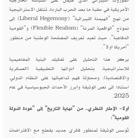
الموروث الليبرالي الذي هيمن على السياسة الخارجية
الأمريكية في حقبة ما بعد الحرب الباردة. تنتقل الاستراتيجية
من نهج "الهيمنة الليبرالية" (
) إلى
Liberal Hegemony
نموذج "الواقعية المرنة" (
) و"القومية
Flexible Realism
الدفاعية"، حيث تعيد تعريف المصلحة الوطنية من منظور
"أمريكا أولا".
يركز هذا التحليل على تفكيك البنية المفاهيمية
للاستراتيجية، بتحليل أدواتها التطبيقية (العسكرية
والاقتصادية)، ومحاولة فهم تداعياتها على النظام الدولي،
استنادا إلى نص الوثيقة وأبرز الأحداث الجيوسياسية في عام
2025.
أولا- الإطار النظري.. من "نهاية التاريخ" إلى "عودة الدولة
القومية":
تُؤسس الوثيقة لمنظور فكري جديد يقطع مع الافتراضات