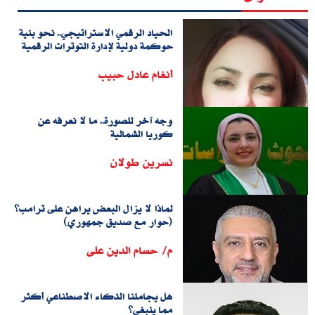
الحياد الرقمي الاستراتيجي.. نحو بنية
حوكمة دولية لإدارة التوترات الرقمية
أنغام عادل حبيب
وجه آخر للصورة.. ما لا نعرفه عن
كوريا الشمالية
نسرين طولان
لماذا لا يزال البعض يراهن على ترامب؟
(حوار مع صديق جمهوري)
م/ حسام الدين على
هل يجاملنا الذكاء الاصطناعي أكثر
مما ينبغي؟