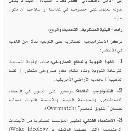
إلى "الأمن الاقتصادي" كمرادف لـ "السيادة"، حيث لا يمكن
لدولة تعتمد على خصومها في غذائها أو سلاحها أن تكون
حرة.
رابعا- البنية العسكرية.. التحديث والردع
:
تركز الاستراتيجية العسكرية على النوعية بدلا من الكمية
في الانتشار:
1- القوة النووية والدفاع الصاروخي:
إعطاء أولوية لتحديث
الترسانة النووية وبناء نظام دفاع صاروخي متطور ("القبة
الذهبية") لحماية الأراضي الأمريكية.
2- التكنولوجيا الناشئة:
التركيز على التفوق في الذكاء
الاصطناعي، والحوسبة الكمية، والأسلحة الفرط صوتية
لضمان "التفوق الحاسم" (
).
Overmatch
3- الاستعداد القتالي:
تطهير المؤسسة العسكرية من الأجندات
الاجتماعية (التي تصفها الوثيقة بـ
)
Woke ideology