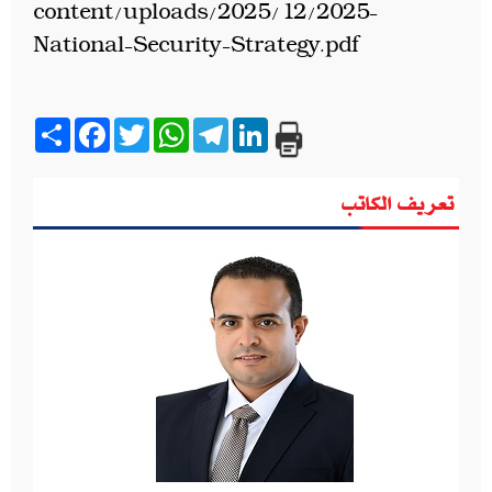
content/uploads/2025/12/2025-
National-Security-Strategy.pdf
Share
Facebook
Twitter
WhatsApp
Telegram
LinkedIn
تعريف الكاتب