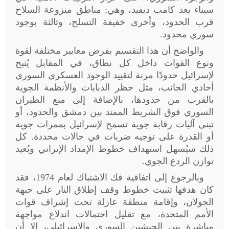
سيناء بعد كامب ديفيد، وهي: مناطق منزوعة السلاح
قرب الحدود، وأخرى خفيفة التسلح، وثالثة بوجود
سوري محدود
.
والواضح أن هذا التقسيم يفرض معايير مختلفة لقوة
ونوع القوات داخل كل نطاق، في المقابل يُتيح
لإسرائيل حدودًا مرنة لتقييد الوجود العسكري السوري
أحادي الجانب، مثل حظر الدبابات والأنظمة الجوية
بالقرب من حدودها، بالإضافة إلى منع الطيران
السوري فوق الشريط الممتد بين دمشق والحدود، أو
تبني آليات رقابة جوية تسمح لإسرائيل بممرات جوية
أو القدرة على توجيه ضربات في حالات محددة. كل
ذلك سيُسهل استهداف خطوط الإمداد الإيراني ويُعيد
توازن الردع الجوي
.
وبالرجوع إلى اتفاقية فك الاشتباك لعام 1974، فقد
كان هدفها تثبيت خطوط وقف إطلاق النار على جبهة
الجولان، وإقامة منطقة عازلة تحت إشراف قوات
الأمم المتحدة، مع تقليل احتمالات اندلاع مواجهة
مباشرة بين الجيشين السوري والإسرائيلي، إلا أن