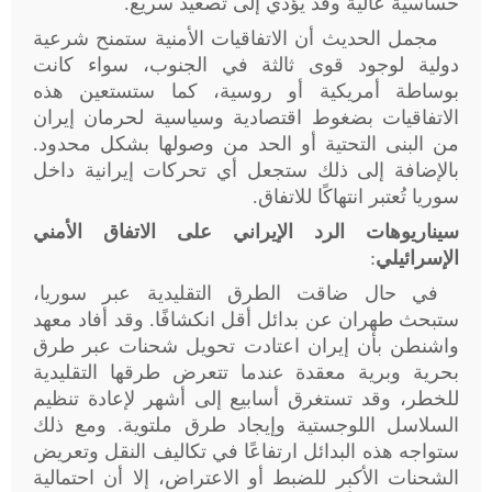
حساسية عالية وقد يؤدي إلى تصعيد سريع
.
مجمل الحديث أن الاتفاقيات الأمنية ستمنح شرعية
دولية لوجود قوى ثالثة في الجنوب، سواء كانت
بوساطة أمريكية أو روسية، كما ستستعين هذه
الاتفاقيات بضغوط اقتصادية وسياسية لحرمان إيران
من البنى التحتية أو الحد من وصولها بشكل محدود.
بالإضافة إلى ذلك ستجعل أي تحركات إيرانية داخل
سوريا تُعتبر انتهاكًا للاتفاق
.
سيناريوهات الرد الإيراني على الاتفاق الأمني
الإسرائيلي
:
في حال ضاقت الطرق التقليدية عبر سوريا،
ستبحث طهران عن بدائل أقل انكشافًا. وقد أفاد معهد
واشنطن بأن إيران اعتادت تحويل شحنات عبر طرق
بحرية وبرية معقدة عندما تتعرض طرقها التقليدية
للخطر، وقد تستغرق أسابيع إلى أشهر لإعادة تنظيم
السلاسل اللوجستية وإيجاد طرق ملتوية. ومع ذلك
ستواجه هذه البدائل ارتفاعًا في تكاليف النقل وتعريض
الشحنات الأكبر للضبط أو الاعتراض، إلا أن احتمالية