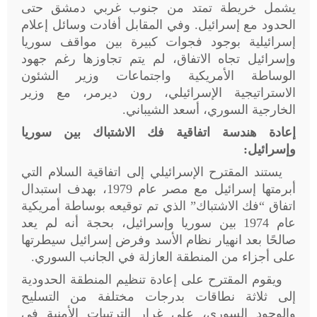
يشمل خريطة تمتد من جنوب غربي دمشق حتى
الحدود مع إسرائيل. وفي المقابل أفادت وسائل إعلام
إسرائيلية بوجود فجوات كبيرة بين مواقف سوريا
وإسرائيل تجاه الاتفاق، لم يتم تجاوزها رغم جهود
الوساطة الأمريكية واجتماعات وزير الشئون
الاستراتيجية الإسرائيلي، رون ديرمر، مع وزير
الخارجية السوري، أسعد الشيباني
.
إعادة هندسة اتفاقية فك الاشتباك بين سوريا
وإسرائيل:
يستند المقترح الإسرائيلي إلى اتفاقية السلام التي
أبرمتها إسرائيل مع مصر عام 1979، بهدف استبدال
اتفاق “فك الاشتباك” الذي تم توقيعه بوساطة أمريكية
عام 1974 بين سوريا وإسرائيل، بحجة أنه لم يعد
صالحًا بعد انهيار نظام الأسد وفرض إسرائيل سيطرتها
على أجزاء من المنطقة العازلة في الجانب السوري.
ويقوم المقترح على إعادة تنظيم المنطقة الحدودية
إلى ثلاثة نطاقات بدرجات مختلفة من التسليح
والوجود السوري، على غرار الترتيبات الأمنية في