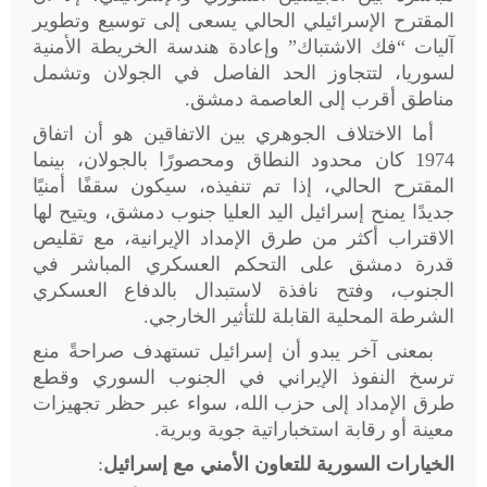
المقترح الإسرائيلي الحالي يسعى إلى توسيع وتطوير
آليات “فك الاشتباك” وإعادة هندسة الخريطة الأمنية
لسوريا، لتتجاوز الحد الفاصل في الجولان وتشمل
مناطق أقرب إلى العاصمة دمشق
.
أما الاختلاف الجوهري بين الاتفاقين هو أن اتفاق
1974 كان محدود النطاق ومحصورًا بالجولان، بينما
المقترح الحالي، إذا تم تنفيذه، سيكون سقفًا أمنيًا
جديدًا يمنح إسرائيل اليد العليا جنوب دمشق، ويتيح لها
الاقتراب أكثر من طرق الإمداد الإيرانية، مع تقليص
قدرة دمشق على التحكم العسكري المباشر في
الجنوب، وفتح نافذة لاستبدال بالدفاع العسكري
الشرطة المحلية القابلة للتأثير الخارجي
.
بمعنى آخر يبدو أن إسرائيل تستهدف صراحةً منع
ترسخ النفوذ الإيراني في الجنوب السوري وقطع
طرق الإمداد إلى حزب الله، سواء عبر حظر تجهيزات
معينة أو رقابة استخباراتية جوية وبرية
.
الخيارات السورية للتعاون الأمني مع إسرائيل
: