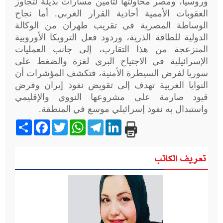
وروسيا، ومصر محاولتها لتأمين مسارات بديلة لتجاوز
العقوبات الأممية أحادية القرار الغربي. أما نجاح
الوساطة المصرية في تقريب طهران من الوكالة
الدولية للطاقة الذرية، وردود فعل الترويكا الأوروبية
المنزعجة من هذا التقارب، إلى جانب العمليات
الإسرائيلية في الاجتياح البري لغزة والضغط على
سوريا لفرض السيطرة الأمنية، فتكشف المؤشرات أن
النوايا الغربية تهدف إلى تقويض نفوذ إيران وفرض
قيود صارمة على مشروعها النووي والإقليمي
واستبدال به نفوذ إسرائيلي موسع في المنطقة
.
Share
Facebook
Twitter
WhatsApp
Telegram
LinkedIn
تعريف الكاتب