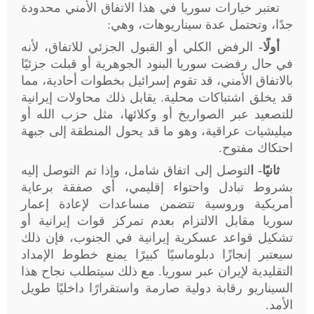
تعتبر خيارات سوريا في هذا الاتفاق الأمني محدودة
جدًا، وتحتمل عدة سيناريوهات، وهي
:
أولًا-
الرفض الكلي أو القبول الجزئي للاتفاق، لأنه
في حال رفضت سوريا البنود الجوهرية أو قبلت جزئيًا
بالاتفاق الأمني، قد تقوم إسرائيل بخطوات أحادية، مما
قد يخلق اشتباكات محلية. يقابل ذلك محاولات إيرانية
للتصعيد عبر الصواريخ أو وكلائها، مثل حزب الله أو
ميليشيات عراقية، وهو ما قد يحول المنطقة إلى جبهة
احتكاك مفتوح
.
ثانيًا- ا
لتوصل إلى اتفاق شامل، وإذا تم التوصل إليه
بشروط تبادل واحتواء إقليمي، أي صفقة برعاية
أمريكية وروسية تتضمن مساعدات لإعادة إعمار
سوريا مقابل الالتزام بعدم تمركز قوات إيرانية أو
تشكيل قواعد عسكرية إيرانية في الجنوب، فإن ذلك
سيعتبر إنجازًا دبلوماسيًا كبيرًا يمنع خطوط الإمداد
التقليدية لإيران عبر سوريا. مع ذلك سيتطلب نجاح هذا
السيناريو رقابة دولية صارمة واستقرارًا داخليًا طويل
الأمد
.