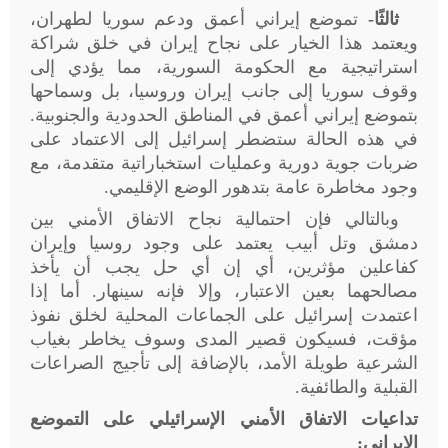
ثالثًا-
تموضع إيراني أعمق ودعم سوريا لطهران،
ويعتمد هذا الخيار على نجاح إيران في خلق شراكة
استراتيجية مع الحكومة السورية، مما يؤدي إلى
وقوف سوريا إلى جانب إيران وروسيا، بل وسماحها
بتموضع إيراني أعمق في المناطق الحدودية والجنوبية.
في هذه الحالة ستضطر إسرائيل إلى الاعتماد على
ضربات جوية دورية وعمليات استخباراتية متقدمة، مع
وجود مخاطرة عامة بتدهور الوضع الإقليمي
.
وبالتالي فإن احتمالية نجاح الاتفاق الأمني بين
دمشق وتل أبيب يعتمد على وجود روسيا وإيران
كفاعلين مؤثرين، أي إن أي حل يجب أن يأخذ
مصالحهما بعين الاعتبار، وإلا فإنه سينهار. أما إذا
اعتمدت إسرائيل على الجماعات المحلية لخلق نفوذ
مؤقت، فسيكون قصير المدى وسوف يخاطر بغياب
الشرعية طويلة الأمد، بالإضافة إلى تأجيج الصراعات
القبلية والطائفية
.
تداعيات الاتفاق الأمني الإسرائيلي على التموضع
الإيراني: