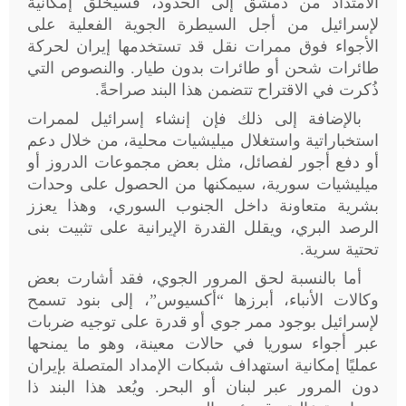
الامتداد من دمشق إلى الحدود، فسيخلق إمكانية
لإسرائيل من أجل السيطرة الجوية الفعلية على
الأجواء فوق ممرات نقل قد تستخدمها إيران لحركة
طائرات شحن أو طائرات بدون طيار. والنصوص التي
ذُكرت في الاقتراح تتضمن هذا البند صراحةً
.
بالإضافة إلى ذلك فإن إنشاء إسرائيل لممرات
استخباراتية واستغلال ميليشيات محلية، من خلال دعم
أو دفع أجور لفصائل، مثل بعض مجموعات الدروز أو
ميليشيات سورية، سيمكنها من الحصول على وحدات
بشرية متعاونة داخل الجنوب السوري، وهذا يعزز
الرصد البري، ويقلل القدرة الإيرانية على تثبيت بنى
تحتية سرية
.
أما بالنسبة لحق المرور الجوي، فقد أشارت بعض
وكالات الأنباء، أبرزها “أكسيوس”، إلى بنود تسمح
لإسرائيل بوجود ممر جوي أو قدرة على توجيه ضربات
عبر أجواء سوريا في حالات معينة، وهو ما يمنحها
عمليًا إمكانية استهداف شبكات الإمداد المتصلة بإيران
دون المرور عبر لبنان أو البحر. ويُعد هذا البند ذا