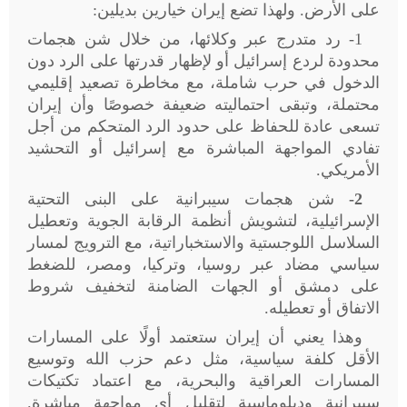
على الأرض. ولهذا تضع إيران خيارين بديلين
:
1- رد متدرج عبر وكلائها، من خلال شن هجمات
محدودة لردع إسرائيل أو لإظهار قدرتها على الرد دون
الدخول في حرب شاملة، مع مخاطرة تصعيد إقليمي
محتملة، وتبقى احتماليته ضعيفة خصوصًا وأن إيران
تسعى عادة للحفاظ على حدود الرد المتحكم من أجل
تفادي المواجهة المباشرة مع إسرائيل أو التحشيد
الأمريكي
.
2-
شن هجمات سيبرانية على البنى التحتية
الإسرائيلية، لتشويش أنظمة الرقابة الجوية وتعطيل
السلاسل اللوجستية والاستخباراتية، مع الترويج لمسار
سياسي مضاد عبر روسيا، وتركيا، ومصر، للضغط
على دمشق أو الجهات الضامنة لتخفيف شروط
الاتفاق أو تعطيله
.
وهذا يعني أن إيران ستعتمد أولًا على المسارات
الأقل كلفة سياسية، مثل دعم حزب الله وتوسيع
المسارات العراقية والبحرية، مع اعتماد تكتيكات
سيبرانية ودبلوماسية لتقليل أي مواجهة مباشرة.