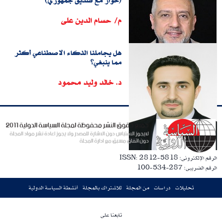
(حوار مع صديق جمهوري)
م/ حسام الدين على
هل يجاملنا الذكاء الاصطناعي أكثر
مما ينبغي؟
د. خالد وليد محمود
الرقم الإلكترونى: ISSN: 2812-5818
الرقم الضريبى: 287-534-100
تحليلات
دراسات
من المجلة
للاشتراك بالمجلة
أنشطة السياسة الدولية
تابعنا على