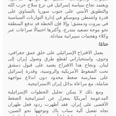
ويعتمد نجاح سياسة إسرائيل في نزع سلاح حزب الله
والتطويق الأمني على جنوب سوريا بالتساوي على
قدرة واشنطن وموسكو في إدارة التوازنات السياسية
في بيروت ودمشق؛ وإلا فإن الخطة قد تدفع المنطقة
نحو موجة تصعيد متدرج، وأكثرها احتمالًا صراعات عبر
وكلاء وهجمات سيبرانية متبادلة
.
ختامًا
:
يعمل الاقتراح الإسرائيلي على خلق عمق جغرافي،
وجوي، واستخباراتي لقطع طرق وصول إيران إلى
لبنان. ونجاح هذا الاقتراح يعتمد على قبول دمشق
تحت الضغوط الأمريكية والروسية، وقدرة إسرائيل
على ممارسة ضغط محدود دون اندلاع مواجهة
شاملة، مع مراعاة بدائل إيران الاستراتيجية
.
ومع ذلك لا يمكن تحليل الخطوات الإسرائيلية
المدعومة أمريكيًا بمعزل عن استراتيجية الضغط
الأقصى على إيران. فقد أظهرت ردود فعل طهران
تجاه تفعيل آلية سناب باك وتوجهها نحو الصين،