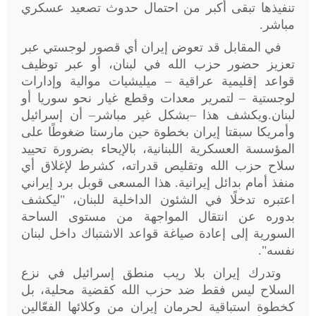
تنفيذها تبقى أكبر من احتمال حدوث تصعيد عسكري
مباشر
.
في المقابل قد تعوض إيران أي قصور لوجستي عبر
تعزيز حضور حزب الله في لبنان، أو عبر توظيف
قواعد إقليمية عراقية – ميليشيات موالية وإدارات
لوجستية – لتمرير معدات وقطع غيار نحو سوريا أو
لبنان.ويكشف هذا –بشكل غير مباشر– أن إسرائيل
وأمريكا سبقتا إيران بخطوة حين مارستا ضغوطًا على
المؤسسة العسكرية اللبنانية، بالإيحاء بضرورة تحييد
سلاح حزب الله وتقليص قدراته، كشرط لإغلاق أي
منفذ أمام بدائل إيرانية. هذا المسعى قوبل برد إيراني
اعتبره تدخلًا في الشئون الداخلية للبنان، "ليكشف
بدوره عن انتقال المواجهة من مستوى الساحة
السورية إلى إعادة صياغة قواعد الاشتباك داخل لبنان
نفسه
."
وتدرك إيران بلا ريب منطق إسرائيل في نزع
السلاح ليس فقط ضد حزب الله كقضية محلية، بل
كخطوة استباقية لحرمان إيران من وكلائها الفعّالين