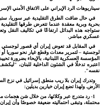
سيناريوهات الرد الإيراني على الاتفاق الأمني الإسرا
في حال ضاقت الطرق التقليدية عبر سوريا، ستب
بحرية وبرية معقدة عندما تتعرض طرقها التقليدية
ستواجه هذه البدائل ارتفاعًا في تكاليف النقل وت
عسكري مباشر
.
في المقابل قد تعوض إيران أي قصور لوجستي عبر
لوجستية – لتمرير معدات وقطع غيار نحو سوريا أو
المؤسسة العسكرية اللبنانية، بالإيحاء بضرورة تحيي
اعتبره تدخلًا في الشئون الداخلية للبنان، "ليكش
نفسه
."
وتدرك إيران بلا ريب منطق إسرائيل في نزع الس
الأرض. ولهذا تضع إيران خيارين بديلين
:
1- رد متدرج عبر وكلائها، من خلال شن هجمات م
محتملة، وتبقى احتماليته ضعيفة خصوصًا وأن إيران