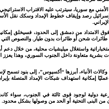
لأمني مع سوريا، سيترتب عليه الاقتراب الاستراتيجي
سرائيل رصد وإيقاف خطوط الإمداد وسكك نقل الأسل
لإيراني
.
ق الامتداد من دمشق إلى الحدود، فسيخلق إمكانية 
طائرات شحن أو طائرات بدون طيار. والنصوص التي ذُك
تخباراتية واستغلال ميليشيات محلية، من خلال دعم 
شرية متعاونة داخل الجنوب السوري، وهذا يعزز الرصد
وكالات الأنباء، أبرزها “أكسيوس”، إلى بنود تسمح ل
يًا إمكانية استهداف شبكات الإمداد المتصلة بإيران د
رعية دولية لوجود قوى ثالثة في الجنوب، سواء كان
 من البنى التحتية أو الحد من وصولها بشكل محدود. 