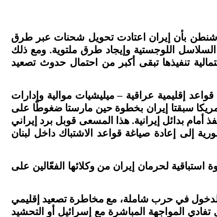
واشنطن بأن إيران اعتادت تحويل شحنات عبر طرق
السلاسل اللوجستية وإيجاد طرق ملتوية. ومع ذلك
تمالية تنفيذها تبقى أكبر من احتمال حدوث تصعيد
اعد إقليمية عراقية – ميليشيات موالية وإدارات
ريكا سبقتا إيران بخطوة حين مارستا ضغوطًا على
 أمام بدائل إيرانية. هذا المسعى قوبل برد إيراني
رية إلى إعادة صياغة قواعد الاشتباك داخل لبنان
تباقية لحرمان إيران من وكلائها الفعّالين على
ن الدخول في حرب شاملة، مع مخاطرة تصعيد إقليمي
تفادي المواجهة المباشرة مع إسرائيل أو التحشيد