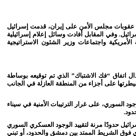
فرض عقوبات مجلس الأمن على إيران، قدمت إسرائيل
ئيل. وفي المقابل أفادت وسائل إعلام إسرائيلية
لأمريكية واجتماعات وزير الشئون الاستراتيجية
اتفاقية السلام التي أبرمتها إسرائيل مع مصر عام 1979، بهدف استبدال اتفاق “فك الاشتباك” الذي تم توقيعه بوساطة
رائيل سيطرتها على أجزاء من المنطقة العازلة في الجانب
ود السوري، على غرار الترتيبات الأمنية في سيناء
دود
.
رائيل حدودًا مرنة لتقييد الوجود العسكري السوري
ي فوق الشريط الممتد بين دمشق والحدود، أو تبني