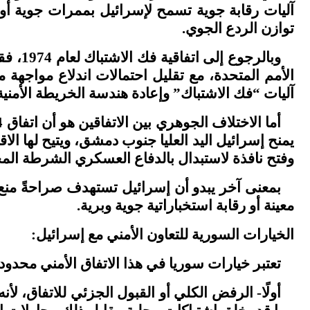
آليات رقابة جوية تسمح لإسرائيل بممرات جوية أو
توازن الردع الجوي
.
وبالر
الأمم المتحدة، مع تقليل احتمالات اندلاع مواجهة
آليات “فك الاشتباك” وإعادة هندسة الخريطة الأمن
يمنح إسرائيل اليد العليا جنوب دمشق، ويتيح لها ا
وفتح نافذة لاستبدال بالدفاع العسكري الشرطة المحلي
بمعنى آخر يبدو أن إسرائيل تستهدف صراحةً منع
معينة أو رقابة استخباراتية جوية وبرية
.
الخيارات السورية للتعاون الأمني مع إسرائيل
:
تعتبر خيارات سوريا في هذا الاتفاق الأمني محدو
أولًا-
الرفض الكلي أو القبول الجزئي للاتفاق، لأنه