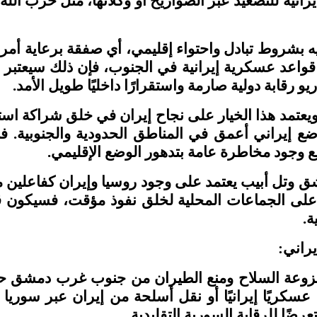
رانية للتصعيد عبر الصواريخ أو وكلائها، مثل حزب الله
يه بشروط تبادل واحتواء إقليمي، أي صفقة برعاية أم
واعد عسكرية إيرانية في الجنوب، فإن ذلك سيعتبر إنجاز
و رقابة دولية صارمة واستقرارًا داخليًا طويل الأمد
.
عتمد هذا الخيار على نجاح إيران في خلق شراكة است
ضع إيراني أعمق في المناطق الحدودية والجنوبية. ف
ع وجود مخاطرة عامة بتدهور الوضع الإقليمي
.
 دمشق وتل أبيب يعتمد على وجود روسيا وإيران كفاعلين
رائيل على الجماعات المحلية لخلق نفوذ مؤقت، فسيك
ة
.
يراني:
منزوعة السلاح ومنع الطيران من جنوب غرب دمشق حتى ال
كريًا إيرانيًا أو نقل أسلحة من إيران عبر سوريا إل
ضًا للرقابة السورية التقليدية
.