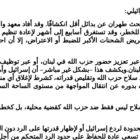
ئيلي
:
حث طهران عن بدائل أقل انكشافًا. وقد أفاد معهد 
 للخطر، وقد تستغرق أسابيع إلى أشهر لإعادة تنظيم 
عريض الشحنات الأكبر للضبط أو الاعتراض، إلا أن اح
 تعزيز حضور حزب الله في لبنان، أو عبر توظيف قو
 لبنان.ويكشف هذا –بشكل غير مباشر– أن إسرائيل وأم
د سلاح حزب الله وتقليص قدراته، كشرط لإغلاق أي منفذ
ف بدوره عن انتقال المواجهة من مستوى الساحة السو
لاح ليس فقط ضد حزب الله كقضية محلية، بل كخطوة اس
حدودة لردع إسرائيل أو لإظهار قدرتها على الرد دو
 تسعى عادة للحفاظ على حدود الرد المتحكم من أجل 