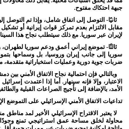
مما قد يخلق اشتباكات محلية. يقابل ذلك محاولات إي
جبهة احتكاك مفتوح
.
ثانيًا- ا
لتوصل إلى اتفاق شامل، وإذا تم التوصل إل
مقابل الالتزام بعدم تمركز قوات إيرانية أو تشكيل ق
لإيران عبر سوريا. مع ذلك سيتطلب نجاح هذا السيناري
ثالثًا-
تموضع إيراني أعمق ودعم سوريا لطهران، وي
سوريا إلى جانب إيران وروسيا، بل وسماحها بتمو
ضربات جوية دورية وعمليات استخباراتية متقدمة، م
وبالتالي فإن احتمالية نجاح الاتفاق الأمني بين
الاعتبار، وإلا فإنه سينهار. أما إذا اعتمدت إس
الأمد، بالإضافة إلى تأجيج الصراعات القبلية والطائفي
تداعيات الاتفاق الأمني الإسرائيلي على التموضع الإ
لا يعتبر الاقتراح الإسرائيلي الأخير لمد مناطق 
محاولة لخلق مساحة عمق استراتيجي تمنع وجودًا عس
وإتاحة إمكانية توجيه ضربات عبر ممرات جوية أقل تعر