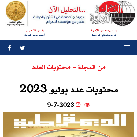
رئيس مجلس الإدارة
رئيس التحرير
د. محمد فايز فرحات
أحمد ناجى قمحة
Togg
navi
من المجلة - محتويات العدد
محتويات عدد يوليو 2023
9-7-2023