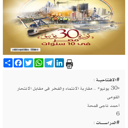
Share
Facebook
Twitter
WhatsApp
Telegram
LinkedIn
#الافتتاحيـــة
:
«30 يونيو» .. مقاربة الانتماء والفخر فى مقابل الانتحار
القومى
أحمد ناجى قمحة​ ​
6
#الدراســـــــات
: