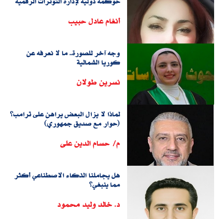
حوكمة دولية لإدارة التوترات الرقمية
أنغام عادل حبيب
وجه آخر للصورة.. ما لا نعرفه عن
كوريا الشمالية
نسرين طولان
لماذا لا يزال البعض يراهن على ترامب؟
(حوار مع صديق جمهوري)
م/ حسام الدين على
هل يجاملنا الذكاء الاصطناعي أكثر
مما ينبغي؟
د. خالد وليد محمود