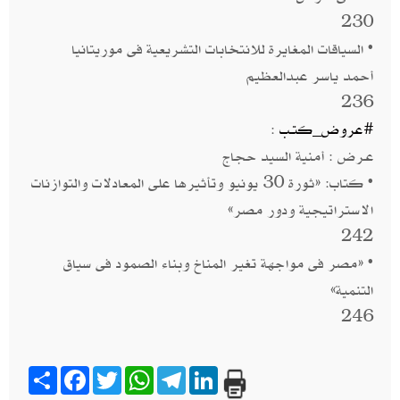
230
• السياقات المغايرة للانتخابات التشريعية فى موريتانيا
أحمد ياسر عبدالعظيم
236
#عروض_كتـب
:
عـرض : أمنية السيد حجاج
• كتاب: «ثورة 30 يونيو وتأثيرها على المعادلات والتوازنات
الاستراتيجية ودور مصر»
242
• «مصر فى مواجهة تغير المناخ وبناء الصمود فى سياق
التنمية»
246
Share
Facebook
Twitter
WhatsApp
Telegram
LinkedIn