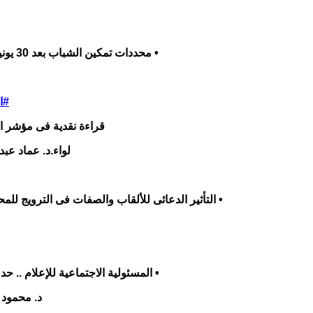
• محددات تمكين الشباب بعد 30 يونيو محمود عــــز
#ال
قراءة نقدية فى مؤشر ا
لواء.د. عماد ع
• التأثير الدعائى للألقاب والصفات فى الترويج للمح
• المسئولية الاجتماعية للإعلام .. حدو
د. محمود