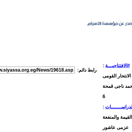
#الافتتاحيـــة
:
رابط دائم:
6
دراســـــــات
:
القيمة والمنفعة
عزمى عاشور