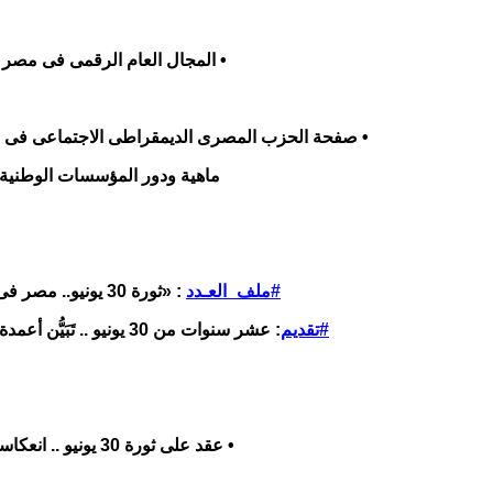
• المجال العام الرقمى فى مصر 
• صفحة الحزب المصرى الديمقراطى الاجتماعى فى 
ماهية ودور المؤسسات الوطنية 
#ملف_العـدد
: «ثورة 30 يونيو.. مصر فى عشر سنوات»
#تقديم
: عشر سنوات من 30 يونيو .. تَبَيُّن أعمدة الهوية المصرية
• عقد على ثورة 30 يونيو .. انعكاسات هوية الوطن