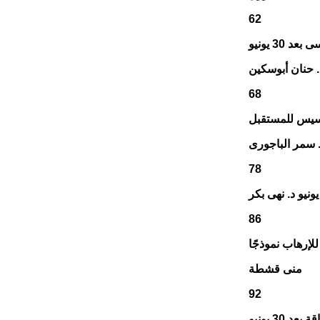
62
30 يونيو
. حنان أبوسكين
68
تأسيس للمستقبل
 سمر الباجورى
78
86
منى قشطة
92
30 يونيو