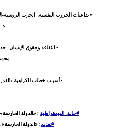
• تداعيات الحروب النفسية.. الحرب الروسية-الأ
د.
• الثقافة وحقوق الإنسان.. حدود
محمد
• أسباب خطاب الكراهية والقدرة
#حالة_الديمقراطية
: «الدولة الحارسة»
#تقديم
: «الدولة الحارسة» .