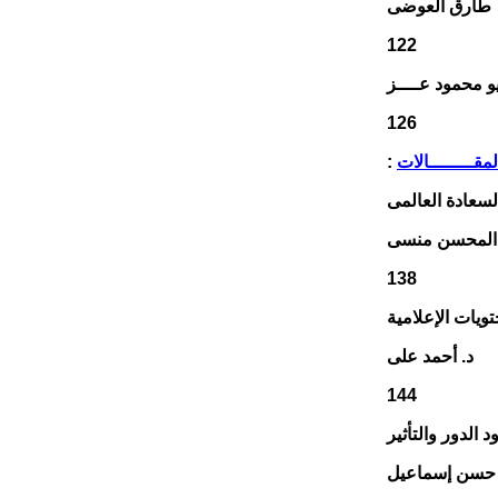
طارق العوضى
122
126
مقــــــــالات
:
لسعادة العالمى
بدالمحسن منسى
138
تويات الإعلامية
د. أحمد على
144
د الدور والتأثير
 حسن إسماعيل