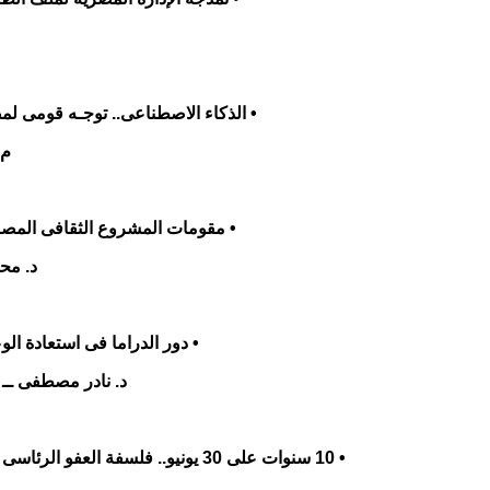
• الذكاء الاصطناعى.. توجـه قومى لمصر بعد 
م.
• مقومات المشروع الثقافى المصرى بعد 
د. مح
• دور الدراما فى استعادة الوعى بعد
د. نادر مصطفى ــ د
• 10 سنوات على 30 يونيو.. فلسفة العفو الرئاسى وحقوق الإنسان