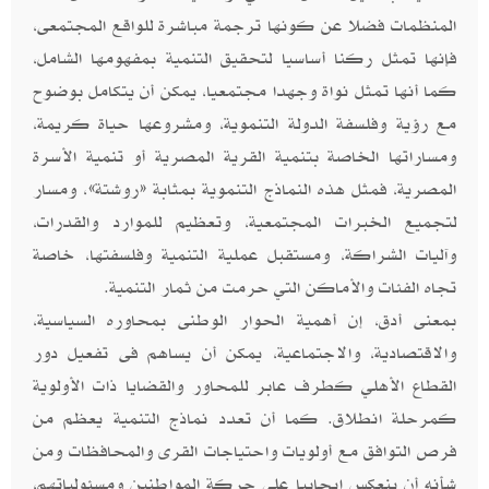
المنظمات فضلا عن كونها ترجمة مباشرة للواقع المجتمعى،
فإنها تمثل ركنا أساسيا لتحقيق التنمية بمفهومها الشامل،
كما أنها تمثل نواة وجهدا مجتمعيا، يمكن أن يتكامل بوضوح
مع رؤية وفلسفة الدولة التنموية، ومشروعها حياة كريمة،
ومساراتها الخاصة بتنمية القرية المصرية أو تنمية الأسرة
المصرية، فمثل هذه النماذج التنموية بمثابة «روشتة»، ومسار
لتجميع الخبرات المجتمعية، وتعظيم للموارد والقدرات،
وآليات الشراكة، ومستقبل عملية التنمية وفلسفتها، خاصة
تجاه الفئات والأماكن التي حرمت من ثمار التنمية.
بمعنى أدق، إن أهمية الحوار الوطنى بمحاوره السياسية،
والاقتصادية، والاجتماعية، يمكن أن يساهم فى تفعيل دور
القطاع الأهلي كطرف عابر للمحاور والقضايا ذات الأولوية
كمرحلة انطلاق. كما أن تعدد نماذج التنمية يعظم من
فرص التوافق مع أولويات واحتياجات القرى والمحافظات ومن
شأنه أن ينعكس إيجابيا على حركة المواطنين ومسئولياتهم،