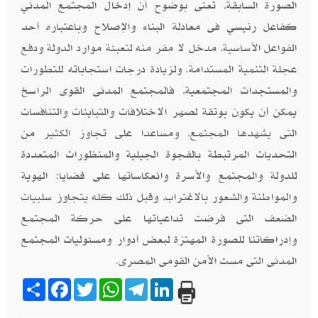
الصورة السابقة، تعنى بوضوح أن إدخال المجتمع المدني
كفاعل رئيسي فى معادلة البناء والإصلاح وباعتباره أحد
الفواعل الأساسية، مدخل لا مفر منه لتعبئة موارد الدولة ودفع
عجلة التنمية المستدامة. ولزيادة درجات استجاباته للتطورات
والمستجدات المجتمعية، فالمجتمع المدنى القوى الراسخ
يمكن أن يكون بوتقة لصهر الاختلافات والتباينات والتنافسات
التى يشهدها المجتمع، ومساعدا على تجاوز الكثير من
التحديات المرتبطة بالفجوة الجيلية والمنظورات المتعددة
للدولة والمجتمع والأسرة وانعكاساتها على قضايا: الهوية
والمواطنة والشعور بالاغتراب، وقبل ذلك كله يتجاوز سلبيات
الضعف التى فرضت تداعياتها على حركة المجتمع
وإدراكاتنا للصورة المهتزة لبعض أدوار ومسئوليات المجتمع
المدنى التى مست الأمن القومى المصرى.
Share
Facebook
Twitter
WhatsApp
Telegram
LinkedIn