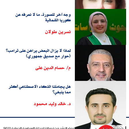
وجه آخر للصورة.. ما لا نعرفه عن
كوريا الشمالية
نسرين طولان
لماذا لا يزال البعض يراهن على ترامب؟
(حوار مع صديق جمهوري)
م/ حسام الدين على
هل يجاملنا الذكاء الاصطناعي أكثر
مما ينبغي؟
د. خالد وليد محمود