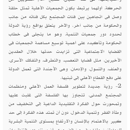
الحركة، أولهما يرتبط بكون الجمعيات الأهلية تمثل حلقة
وصل فى اتجاهين بين فئات المجتمع بكل فئاته من جانب
والحكومة من جانب آخر، والآخر يتعلق بواقع رؤية الدولة
لحدود دور جمعيات التنمية، وهو ما يتجلى فى خطاب
الحكومة وتأكيده على أهمية توسيع مساهمة الجمعيات فى
القضايا الاجتماعية التى تزايدت حدتها خلال العقدين
الأخيرين، مثل قضايا التعصب، والتطرف، والتفكك الأسرى،
والعنف، والتسول، والإدمان، وهى الأجندة التى تعمل الدولة
على دفع القطاع الأهلي إلى تبنيها.
2- رؤية جديدة لتطوير فلسفة العمل الأهلي ومنظمات
المجتمع المدنى، تتجاوز بها الفلسفة التى غلبت عليها
وتمحورت حول الفكرة التقليدية الداعية إلى التخفيف من
وطأة الفقر وتنمية الدخول، دون أن تمتد هذه الفكرة إلى حد
كبير بالاهتمام بالإنسان والارتفاع بمستوى التنمية البشرية
للمواطنين. ولذا يبقى من الضروري، أن يستند دور التنظيمات