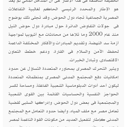
الحقيقة الناصعة فى هذا الإطار هى أن المدخل المائي لم يعد
هو الإطار والمحدد الرئيسي الحاكم لغالبية التفاعلات
المصرية الجماعية تجاه دول الحوض. وقد تجلى ذلك بوضوح
فى جولات التفاوض الدائرة حول مبادرة دول حوض النيل
منذ عام 2000 وما تلاها من محادثات مع أثيوبيا لمواجهة
أزمة سد النهضة، وتقديم المبادرات والأفكار المختلفة الداعمة
لحفظ الأمن والسلام فى القارة، ودعم خطط التعاون
الاقتصادى، وتبادل الخبرات.
ويثير التحرك المصرى بمحاوره المتعددة التساؤل عن حدود
إمكانيات دفع المجتمع المدنى المصرى بمنظماته المتعددة
ليكون أحد أدوات الدبلوماسية الشعبية الفاعلة، ومساحة لكسر
الحواجز النفسية والحساسيات القائمة بين القوى الشعبية
والمجتمعية فى بعض دول الحوض، وإدراكها السلبى لقضية
تعامل مصر مع ملف المياه. وأيضا حدود التعامل مع المجتمع
المدنى كإطار لتفعيل العديد من مكونات القوة الناعمة لمصر