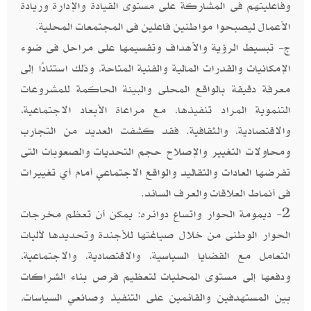
وفاعليتهم فى المشاركة على مستوى القيادة والإدارة وريادة
الأعمال ليصبحوا مواطنين فاعلين فى المجتمعات المحلية.
ج- تبسيط الرؤية والأهداف وتقسيمها على مراحل فى ضوء
الإمكانيات والقدرات المالية والفنية المتاحة، وذلك استنادًا إلى
معرفة دقيقة بالواقع المحلى والبيئة الحاكمة للمشروعات
التنموية المراد تنفيذها، مع مراعاة الأبعاد الاجتماعية،
والاقتصادية، والثقافية. فقد كشفت العديد من التجارب
ومحاولات التغيير والإصلاح حجم التحديات والصعوبات التى
تفرضها العادات والتقاليد والواقع الاجتماعي أمام أي تغييرات
فى أنماط العلاقات والعرف السائد.
2- ديمومة الحوار واتساع دوائره: يمكن أن تعظم مخرجات
الحوار الوطنى من خلال صياغتها للأجندة وتحديدها لآليات
التعامل مع القضايا السياسية، والاقتصادية، والاجتماعية،
ودفعها إلى مستوى المحليات لتعظيم فرص بناء الشراكات
بين المستهدفين والقائمين على التنفيذ وصانعي السياسات،