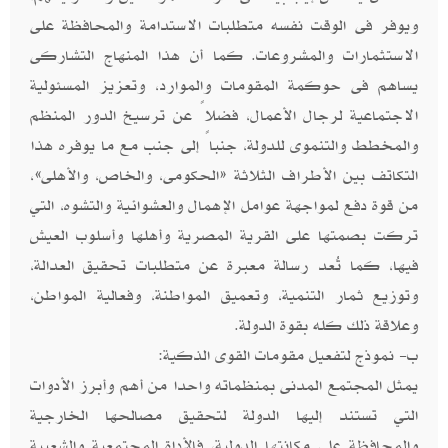
ويوفر فى الوقت نفسه متطلبات الاستدامة والمحافظة على
الاستثمارات والمشروعات. كما أن هذا المنهاج التشاركى
يساهم فى حوكمة المقومات والموارد، وتعزيز المسئولية
الاجتماعية لرجال الأعمال، فضلاً عن ترسيخ الدور المنظم
والمخطط والتنموى للدولة، جنباً إلى جنب مع ما يوفره هذا
التكاتف بين الأطراف الثلاثة «الحكومى، والخاص، والأهلى»،
من قوة دفع لمواجهة عوامل الإهمال والعشوائية والتشوه، التي
تركت بصمتها على القرية المصرية وأهلها وأسلوب العيش
فيها، كما تُعد رسالة معبرة عن متطلبات تحقيق العدالة،
وتوزيع ثمار التنمية، وتعميق المواطنة، وفعالية المواطن،
وعلاقة ذلك كله بقوة الدولة.
ب- نموذج لتفعيل مقومات القوى الذكية:
يمثل المجتمع المدنى بمنظماته واحدا من أهم وأبرز الأدوات
التي تستند إليها الدولة لتحقيق مصالحها الخارجية
والمحافظة على مكانتها الدولية، فالأداة المجتمعية والشعبية