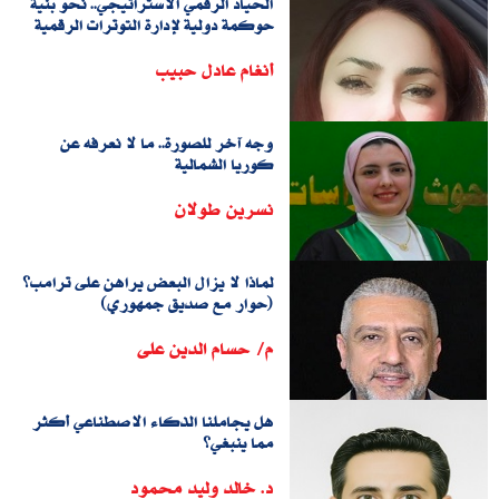
الحياد الرقمي الاستراتيجي.. نحو بنية
حوكمة دولية لإدارة التوترات الرقمية
أنغام عادل حبيب
وجه آخر للصورة.. ما لا نعرفه عن
كوريا الشمالية
نسرين طولان
لماذا لا يزال البعض يراهن على ترامب؟
(حوار مع صديق جمهوري)
م/ حسام الدين على
هل يجاملنا الذكاء الاصطناعي أكثر
مما ينبغي؟
د. خالد وليد محمود