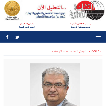
رئيس مجلس الإدارة
رئيس التحرير
د. محمد فايز فرحات
أحمد ناجى قمحة
Togg
navi
مقالات د‮. ‬أيمن السيد عبد الوهاب