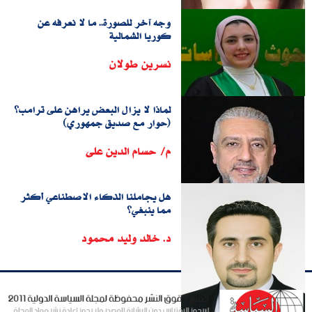
وجه آخر للصورة.. ما لا نعرفه عن
كوريا الشمالية
نسرين طولان
لماذا لا يزال البعض يراهن على ترامب؟
(حوار مع صديق جمهوري)
م/ حسام الدين على
هل يجاملنا الذكاء الاصطناعي أكثر
مما ينبغي؟
د. خالد وليد محمود