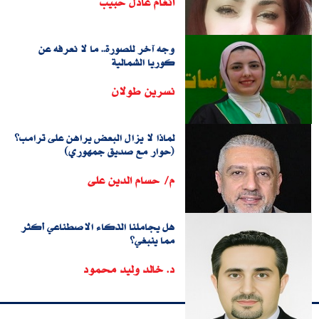
أنغام عادل حبيب
وجه آخر للصورة.. ما لا نعرفه عن
كوريا الشمالية
نسرين طولان
لماذا لا يزال البعض يراهن على ترامب؟
(حوار مع صديق جمهوري)
م/ حسام الدين على
هل يجاملنا الذكاء الاصطناعي أكثر
مما ينبغي؟
د. خالد وليد محمود