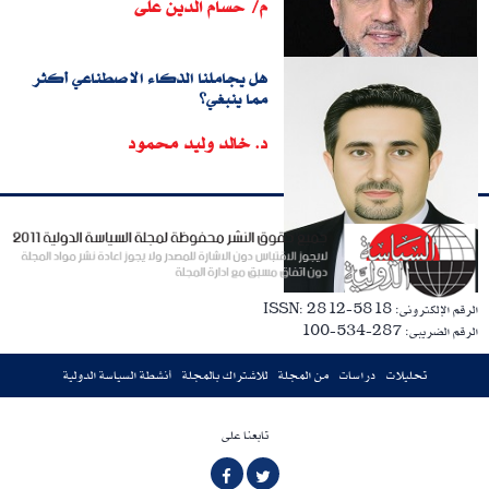
م/ حسام الدين على
هل يجاملنا الذكاء الاصطناعي أكثر
مما ينبغي؟
د. خالد وليد محمود
الرقم الإلكترونى: ISSN: 2812-5818
الرقم الضريبى: 287-534-100
تحليلات
دراسات
من المجلة
للاشتراك بالمجلة
أنشطة السياسة الدولية
تابعنا على