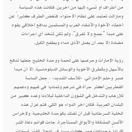
من أطراف أو تسيء إليها من آخرين. فكانت هذه السياسة
ومازالت تعتمد على نظام الاحتواء. فتغض الطرف كثيراً عن
أخطاء الأخوة والأشقاء العرب والمسلمين بدافع أخلاقي يقوم
على مبدأ "جمع ولا تفرق"، ولم تكن تتخذ أي إجراءات
مضادة إلا بعد أن يصل الأذى مداه ويطفح الكيل.
رؤية الإمارات وحرصها على ُلحمة ووحدة الخليج جعلها تدفع
بالأسهل وبالطرق الأخوية والوسائل الدبلوماسية، إلا أن مبدأ
صبر وحلم الإماراتي، -للأسف الشديد- ، جعل الساسة
القطريين أكثر جرأة في شرهم وتمادياً في غيهم ودعمهم
للإرهاب والتدخل في الشؤون الداخلية لبلادنا وعدد كبير من
البلدان العربية. فكان آخر الدواء هو الكي، فتم عزل هذه
الخلية السرطانية قبل أن تفتك بالوحدة الخليجية. ولإخراس
الألسن المشككة والأبواق المستأجرة، جاءت قوائم دعاة الشر
أفراداً وجماعات ممن كانت سبباً في إشعال الفتن لسنوات