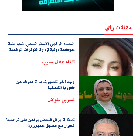
مقالات رأى
الحياد الرقمي الاستراتيجي.. نحو بنية
حوكمة دولية لإدارة التوترات الرقمية
أنغام عادل حبيب
وجه آخر للصورة.. ما لا نعرفه عن
كوريا الشمالية
نسرين طولان
لماذا لا يزال البعض يراهن على ترامب؟
(حوار مع صديق جمهوري)