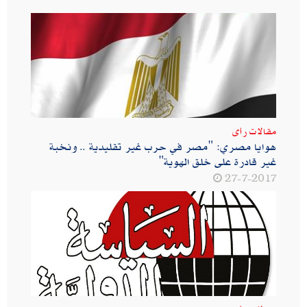
مقالات رأى
هوايا مصري: "مصر في حرب غير تقليدية .. ونخبة
غير قادرة على خلق الهوية"
27-7-2017