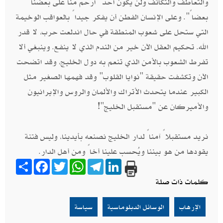
والتعاطف والتكاتف ولن يكون أحد "أرحّم منّا على بعضنا
بعضاً". وعلى الإنسان الفطن أن يفكر جيداً بالعواقب الوخيمة
التي ستحل على شعوب المنطقة في حال اندلعت حرب، لا قدر
الله. تحكيم العقل الآن خير من الندم الذي لا ينفع. وينبغي ألا
تفرط الشعوب بالأمن الذي تنعم به دول الخليج، وقد اتضحت
الآن وتكشفت حقيقة "نوايا القلوب" وقد فهمها الصغير مثل
الكبير عندما يتحدث الأتراك والألمان والروس والإيرانيون
والأميركان عن "مستقبل الخليج"!
نريد مستقبلاً آمناً لدار الخليج نصنعه بأيدينا، وليس فتنة
يقودها من هو بيننا ويُحسب علينا أخاً ومن أهل الدار.
Share
Facebook
Twitter
WhatsApp
Telegram
LinkedIn
كلمات ذات صلة
الإرهاب
الوسائل الدبلوماسية
سياسة