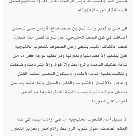
مشعل النار ومسبباته، وبين الزعماء الذين نذروا حياتهم لجعل
المنطقة أرض سلام ووئام.
إلى متى يا قطر وأنت تمولين سقط متاع الأرض حتى تتحقق
أهدافك في شق الصف الخليجي؟ هل تدرك قطر ماذا تفعل؟
فبعد انكشاف الكيد، ينبغي رص الصفوف للشعوب الخليجية
فلن ينفعها إلا تضامنها وتعاونها وترابطها بوجه كل ما من
شأنهُ تفكيك اللحمة والروابط والأخوة، وإلا تشرذمت وضعُفت
وتكالبت عليها أنياب الأطماع، وسيكون المصير حتماً القتل
والدمار والانهيار والتشريد والفقر والجهل. ولنا أمثلة بما حل
ببلدان جارة كثيرة بسبب الفتنة القطرية وما جرته من
أهوال على شعوبها.
لا سبيل أمام الشعوب الخليجية إنْ هي أرادت البقاء في هذا
العالم العاصف، سوى تقوية الروابط والأواصر وتعزيز التعاون