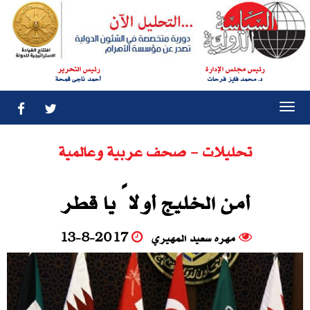
رئيس مجلس الإدارة
رئيس التحرير
د. محمد فايز فرحات
أحمد ناجى قمحة
Togg
navi
تحليلات - صحف عربية وعالمية
أمن الخليج أولاً يا قطر
مهره سعيد المهيري
13-8-2017