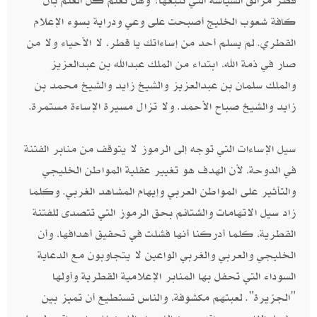
قطر مزالق السياسة التي تتبعها؟ وهل تعلم كل العلم بأن
كافة شعوب الخليج أصبحت على وعي ودراية بسوء الإعلام
القطري. لم يسلم أحد من إساءاتك يا قطر، لا الأحياء ولا من
صار في ذمة الله، ابتداء من الملك عبدالله بن عبدالعزيز
والملك سلمان بن عبدالعزيز والشيخ زايد والشيخ محمد بن
زايد والشيخ صباح الأحمد. ولا تزال مسيرة الإساءة مستمرة.
سيل الإساءات التي توجه إلى الرموز لا يتوقف من منابر الفتنة
في الدوحة، لأن الهدف هو تغيير عقلية المواطن الخليجي
والتأثير على المواطن العربي وإيهام المشاهد الغربي. وكلما
زاد سيل الاتهامات والشتائم بحق الرموز التي تتصدى للفتنة
القطرية، كلما أدركنا أنها فشلت في تحقيق أهدافها، وأن
الخليجي والعربي والغربي الواعين لا يتجاوبون مع الدعاية
السوداء التي تحفل بها المنابر الإعلامية القطرية وأولها
"الجزيرة". لعبتهم مكشوفة، والناس تستطيع أن تميز بين