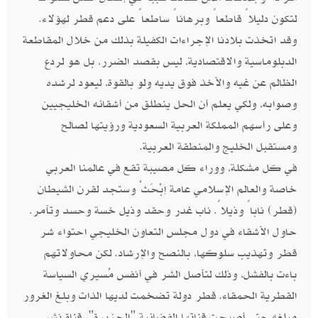
لتكون دليلاً قاطعاً وبرهاناً ساطعاً على دعم قطر لهؤلاء.
وقد اتخذت بلادنا الإجراءات الكفيلة بذلك من خلال المقاطعة
الدبلوماسية والاقتصادية، ليس بقصد الضرر، بل هو لردع
الظالم عن غيه والأخذ فوق يديه ولو بالقوة، ليعود لرشده
وصوابه، ولكي يعلم أن الحل ينطلق من أشقائه الخليجيين
وعلى رأسهم المملكة العربية السعودية ورؤيتها لصالح
ومستقبل الخليج والمنطقة العربية.
في كل مشكلة، ووراء كل مصيبة تقع في عالمنا العربي
خاصة والعالم الإسلامي عامة اِبْحَثْ وستجد لقرن الشيطان
(قطر) ناباً وذيلاً. ناب غدر وحقد وذيل خسة وحسد وتآمر.
حاول الأشقاء في دول مجلس التعاون الخليجي احتواء شر
قطر وتهذيب سلوكها، بالنصح والإرشاد. لكن محاولاتهم
باءت بالفشل، وذلك لتأصل الشر في أنفس مُسيري السياسة
القطرية الحمقاء. قطر دولة تضخمت لديها الذات وبلغ الغرور
مبلغه حتى أصبحت قناتها الفضائية "الجزيرة"، قناة نشر