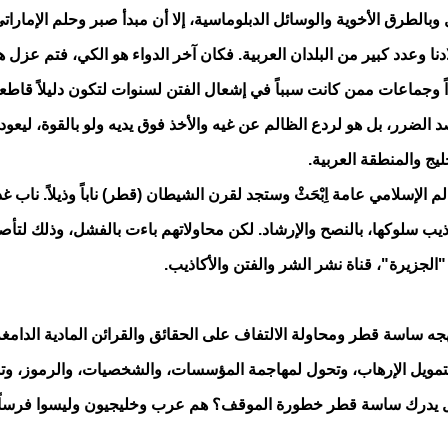
 وبالطرق الأخوية والوسائل الدبلوماسية، إلا أن مبدأ صبر وحلم الإما
نا وعدد كبير من البلدان العربية. فكان آخر الدواء هو الكي، فتم عزل 
 وجماعات ممن كانت سبباً في إشعال الفتن لسنوات لتكون دليلاً قاطعاً و
د الضرر، بل هو لردع الظالم عن غيه والأخذ فوق يديه ولو بالقوة، ليعو
يج والمنطقة العربية.
الإسلامي عامة اِبْحَثْ وستجد لقرن الشيطان (قطر) ناباً وذيلاً. ناب
ب سلوكها، بالنصح والإرشاد. لكن محاولاتهم باءت بالفشل، وذلك لتأ
الجزيرة"، قناة نشر الشر والفتن والأكاذيب.
ساسة قطر ومحاولة الالتفاف على الحقائق والقرائن المادية الدامغة بات 
بتمويل الإرهاب، وتحول لمهاجمة المؤسسات، والشخصيات، والرموز، وتس
ل يدرك ساسة قطر خطورة الموقف؟ هم عرب وخليجيون وليسوا فرساً، أو