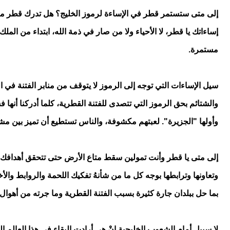
إلى متى ستستمر قطر في الإساءة لرموز الخليج؟ هل تدرك قطر مزا
إساءاتك يا قطر، لا الأحياء ولا من صار في ذمة الله، ابتداء من الم
مستمرة.
سيل الإساءات التي توجه إلى الرموز لا يتوقف من منابر الفتنة في ال
والشتائم بحق الرموز التي تتصدى للفتنة القطرية، كلما أدركنا أنها ف
وأولها "الجزيرة". لعبتهم مكشوفة، والناس تستطيع أن تميز بين مشع
إلى متى يا قطر وأنت تمولين سقط متاع الأرض حتى تتحقق أهدافك 
وتعاونها وترابطها بوجه كل ما من شأنهُ تفكيك اللحمة والروابط والأخ
بما حل ببلدان جارة كثيرة بسبب الفتنة القطرية وما جرته من أهوال
لا سبيل أمام الشعوب الخليجية إنْ هي أرادت البقاء في هذا العالم 