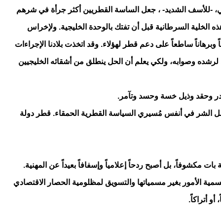
راتي، -للأسف الشديد- ، جعل الساسة القطريين أكثر جرأة في شرهم
هذه الخلية السرطانية قبل أن تفتك بالوحدة الخليجية. ولإخراس
برهاناً ساطعاً على دعم قطر لهؤلاء. وقد اتخذت بلادنا الإجراءات
د لرشده وصوابه، ولكي يعلم أن الحل ينطلق من أشقائه الخليجيين
 غدر وحقد وذيل خسة وحسد وتآمر.
صل الشر في أنفس مُسيري السياسة القطرية الحمقاء. قطر دولة
مكشوفاً، بل أصبح ردحاً إعلامياً وإسفافاً بعيداً عن المهنية.
مية الأمور بغير مسمياتها والتسويق لمظلومية الحصار الاقتصادي
 أتراكاً.