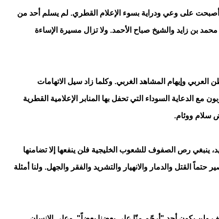
 أصبحت على وعي ودراية بسوء الإعلام القطري. لم يسلم أحد من
 محمد بن زايد والشيخ صباح الأحمد. ولا تزال مسيرة الإساءة
ن العربي وإيهام المشاهد الغربي. وكلما زاد سيل الاتهامات
ن مع الدعاية السوداء التي تحفل بها المنابر الإعلامية القطرية
ض سلام ووئام.
 ينبغي رص الصفوف للشعوب الخليجية فلن ينفعها إلا تضامنها
تماً القتل والدمار والانهيار والتشريد والفقر والجهل. ولنا أمثلة
ف ولن يكون أحد "أرحّم منّا على بعضنا بعضاً". وعلى الإنسان