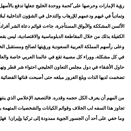
رؤية الإمارات وحرصها على ُلحمة ووحدة الخليج جعلها تدفع بالأسهل
وتمادياً في غيهم ودعمهم للإرهاب والتدخل في الشؤون الداخلية لبلاد
الألسن المشككة والأبواق المستأجرة، جاءت قوائم دعاة الشر أفراداً
الكفيلة بذلك من خلال المقاطعة الدبلوماسية والاقتصادية، ليس بقص
وعلى رأسهم المملكة العربية السعودية ورؤيتها لصالح ومستقبل الخل
في كل مشكلة، ووراء كل مصيبة تقع في عالمنا العربي خاصة والعالم 
حاول الأشقاء في دول مجلس التعاون الخليجي احتواء شر قطر وتهذي
تضخمت لديها الذات وبلغ الغرور مبلغه حتى أصبحت قناتها الفضائية "
من المهم أن يعرف الكل حجمه وقدره. فالتصعيد الإعلامي الذي ينتهجه 
تجاوز هذا السفه لب الخلاف وقوائم الكيانات والشخصيات المتهمة 
وما خفي على أحد أن الجسور الجوية ممدودة إلى تركيا وإيران! فه