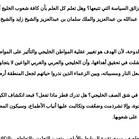
لق السياسة التي تتبعها؟ وهل تعلم كل العلم بأن كافة شعوب الخليج
لك عبدالله بن عبدالعزيز والملك سلمان بن عبدالعزيز والشيخ زايد والشيخ
دوحة، لأن الهدف هو تغيير عقلية المواطن الخليجي والتأثير على المواط
شلت في تحقيق أهدافها، وأن الخليجي والعربي والغربي الواعين لا يتجاوبو
ل النار ومسبباته، وبين الزعماء الذين نذروا حياتهم لجعل المنطقة أر
في شق الصف الخليجي؟ هل تدرك قطر ماذا تفعل؟ فبعد انكشاف الكيد،
وة، وإلا تشرذمت وضعُفت وتكالبت عليها أنياب الأطماع، وسيكون المصير ح
 على شعوبها.
العاصف، سوى تقوية الروابط والأواصر وتعزيز التعاون والتعاطف والتكات