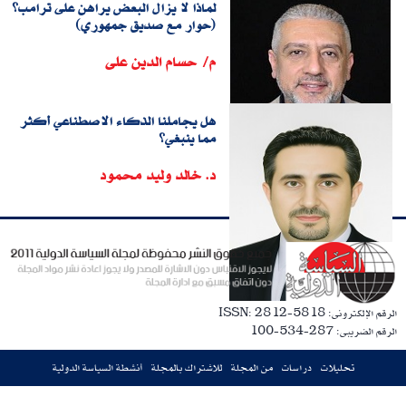
لماذا لا يزال البعض يراهن على ترامب؟
(حوار مع صديق جمهوري)
م/ حسام الدين على
هل يجاملنا الذكاء الاصطناعي أكثر
مما ينبغي؟
د. خالد وليد محمود
الرقم الإلكترونى: ISSN: 2812-5818
الرقم الضريبى: 287-534-100
تحليلات
دراسات
من المجلة
للاشتراك بالمجلة
أنشطة السياسة الدولية