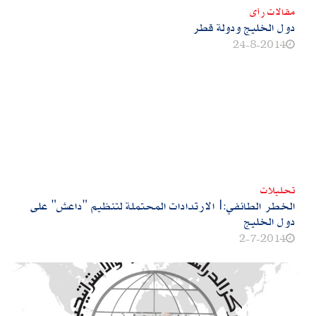
مقالات رأى
دول الخليج ودولة قطر
24-8-2014
تحليلات
الخطر الطائفي:|الارتدادات المحتملة لتنظيم "داعش" على
دول الخليج
2-7-2014