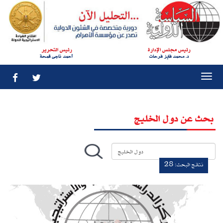
String was not recognized as a valid DateTime.
رئيس مجلس الإدارة
رئيس التحرير
د. محمد فايز فرحات
أحمد ناجى قمحة
Togg
navi
بحث عن دول الخليج
نتائج البحث: 28