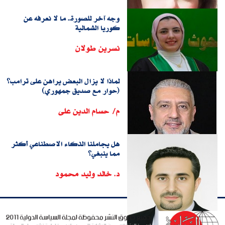
وجه آخر للصورة.. ما لا نعرفه عن
كوريا الشمالية
نسرين طولان
لماذا لا يزال البعض يراهن على ترامب؟
(حوار مع صديق جمهوري)
م/ حسام الدين على
هل يجاملنا الذكاء الاصطناعي أكثر
مما ينبغي؟
د. خالد وليد محمود