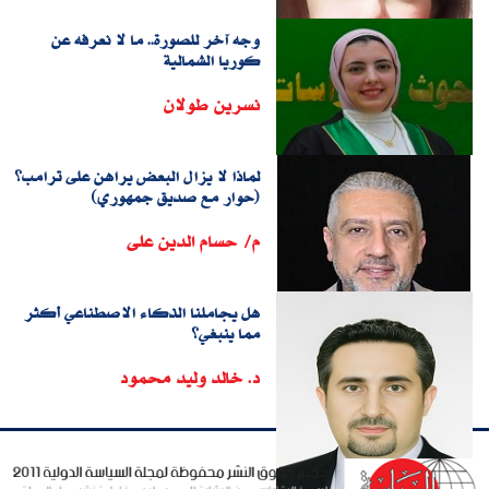
وجه آخر للصورة.. ما لا نعرفه عن
كوريا الشمالية
نسرين طولان
لماذا لا يزال البعض يراهن على ترامب؟
(حوار مع صديق جمهوري)
م/ حسام الدين على
هل يجاملنا الذكاء الاصطناعي أكثر
مما ينبغي؟
د. خالد وليد محمود