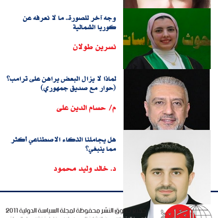
وجه آخر للصورة.. ما لا نعرفه عن
كوريا الشمالية
نسرين طولان
لماذا لا يزال البعض يراهن على ترامب؟
(حوار مع صديق جمهوري)
م/ حسام الدين على
هل يجاملنا الذكاء الاصطناعي أكثر
مما ينبغي؟
د. خالد وليد محمود