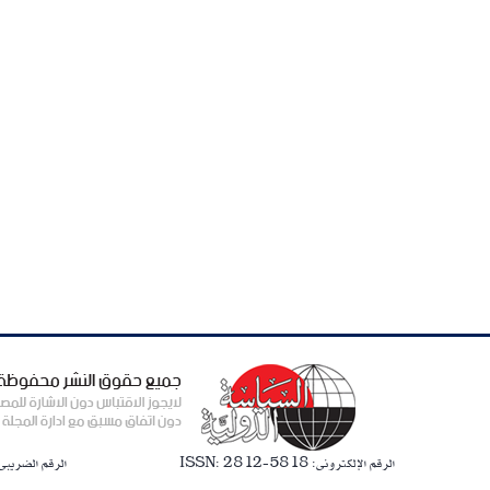
الرقم الإلكترونى: ISSN: 2812-5818
الرقم الضريبى: 287-534-