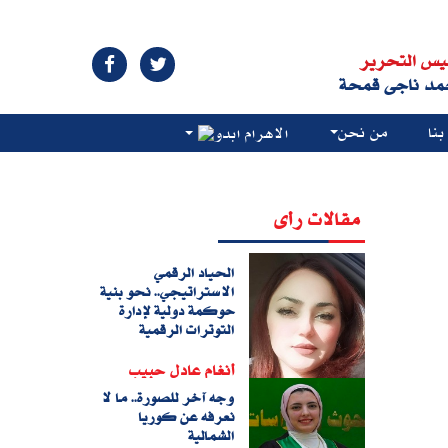
يس التحرير
مد ناجى قمحة
نا
من نحن
الاهرام ابدو
مقالات رأى
الحياد الرقمي
الاستراتيجي.. نحو بنية
حوكمة دولية لإدارة
التوترات الرقمية
أنغام عادل حبيب
وجه آخر للصورة.. ما لا
نعرفه عن كوريا
الشمالية