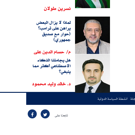
نسرين طولان
لماذا لا يزال البعض
يراهن على ترامب؟
(حوار مع صديق
جمهوري)
م/ حسام الدين على
هل يجاملنا الذكاء
الاصطناعي أكثر مما
ينبغي؟
د. خالد وليد محمود
جلة
أنشطة السياسة الدولية
تابعنا على