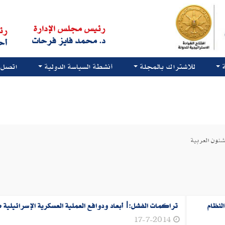
رئيس مجلس الإدارة
رئ
د. محمد فايز فرحات
أح
للاشتراك بالمجلة
أنشطة السياسة الدولية
اتصل ب
ون العربية
لنظام
تراكمات الفشل:|أبعاد ودوافع العملية العسكرية الإسرائيلية 
17-7-2014