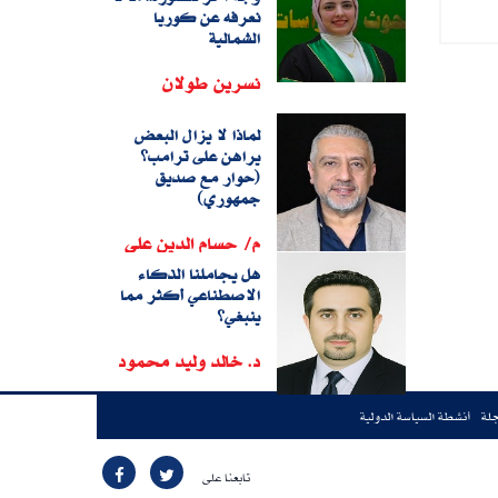
نعرفه عن كوريا
الشمالية
نسرين طولان
لماذا لا يزال البعض
يراهن على ترامب؟
(حوار مع صديق
جمهوري)
م/ حسام الدين على
هل يجاملنا الذكاء
الاصطناعي أكثر مما
ينبغي؟
د. خالد وليد محمود
جلة
أنشطة السياسة الدولية
تابعنا على