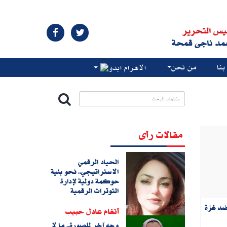
يس التحرير
مد ناجى قمحة
نا
من نحن
الاهرام ابدو
مقالات رأى
الحياد الرقمي
الاستراتيجي.. نحو بنية
حوكمة دولية لإدارة
التوترات الرقمية
ضد غزة
أنغام عادل حبيب
وجه آخر للصورة.. ما لا