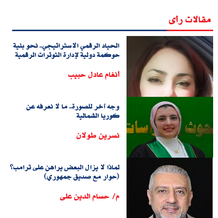
مقالات رأى
الحياد الرقمي الاستراتيجي.. نحو بنية
حوكمة دولية لإدارة التوترات الرقمية
أنغام عادل حبيب
وجه آخر للصورة.. ما لا نعرفه عن
كوريا الشمالية
نسرين طولان
لماذا لا يزال البعض يراهن على ترامب؟
(حوار مع صديق جمهوري)
م/ حسام الدين على