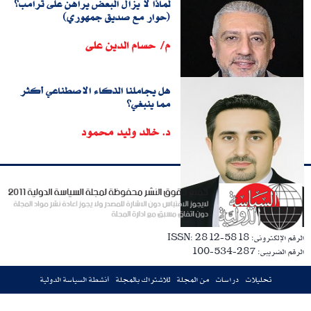
لماذا لا يزال البعض يراهن على ترامب؟
(حوار مع صديق جمهوري)
م/ حسام الدين على
هل يجاملنا الذكاء الاصطناعي أكثر
مما ينبغي؟
د. خالد وليد محمود
الرقم الإلكترونى: ISSN: 2812-5818
الرقم الضريبى: 287-534-100
تحليلات
دراسات
من المجلة
للاشتراك بالمجلة
أنشطة السياسة الدولية