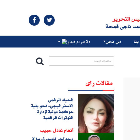
يس التحرير
مد ناجى قمحة
نا
من نحن
الاهرام ابدو
مقالات رأى
الحياد الرقمي
الاستراتيجي.. نحو بنية
حوكمة دولية لإدارة
التوترات الرقمية
أنغام عادل حبيب
وجه آخر للصورة.. ما لا