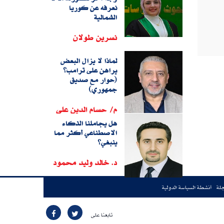
نعرفه عن كوريا
الشمالية
نسرين طولان
لماذا لا يزال البعض
يراهن على ترامب؟
(حوار مع صديق
جمهوري)
م/ حسام الدين على
هل يجاملنا الذكاء
الاصطناعي أكثر مما
ينبغي؟
د. خالد وليد محمود
جلة
أنشطة السياسة الدولية
تابعنا على