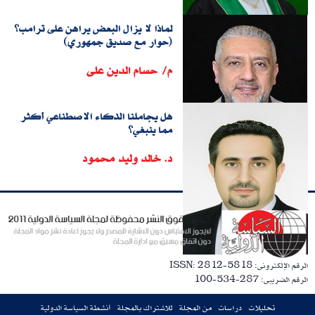
لماذا لا يزال البعض يراهن على ترامب؟
(حوار مع صديق جمهوري)
م/ حسام الدين على
هل يجاملنا الذكاء الاصطناعي أكثر
مما ينبغي؟
د. خالد وليد محمود
الرقم الإلكترونى: ISSN: 2812-5818
الرقم الضريبى: 287-534-100
تحليلات
دراسات
من المجلة
للاشتراك بالمجلة
أنشطة السياسة الدولية