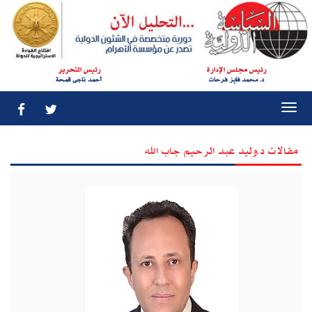
رئيس مجلس الإدارة
رئيس التحرير
د. محمد فايز فرحات
أحمد ناجى قمحة
Togg
navi
مقالات د.وليد عبد الرحيم جاب الله