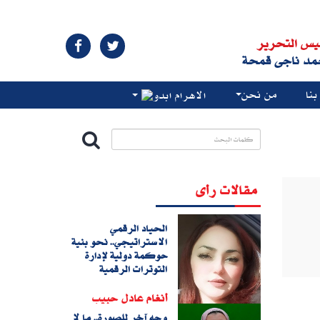
يس التحرير
مد ناجى قمحة
نا
من نحن
الاهرام ابدو
مقالات رأى
الحياد الرقمي
الاستراتيجي.. نحو بنية
حوكمة دولية لإدارة
التوترات الرقمية
أنغام عادل حبيب
وجه آخر للصورة.. ما لا