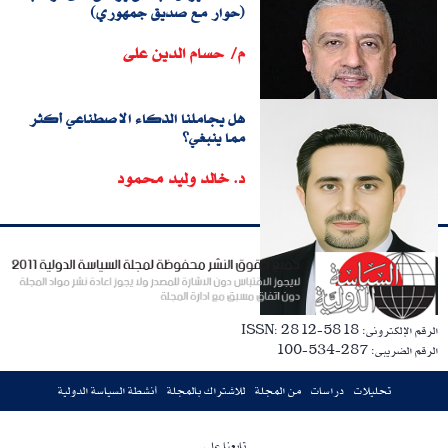
(حوار مع صديق جمهوري)
م/ حسام الدين على
هل يجاملنا الذكاء الاصطناعي أكثر
مما ينبغي؟
د. خالد وليد محمود
الرقم الإلكترونى: ISSN: 2812-5818
الرقم الضريبى: 287-534-100
تحليلات
دراسات
من المجلة
للاشتراك بالمجلة
أنشطة السياسة الدولية
تابعنا على