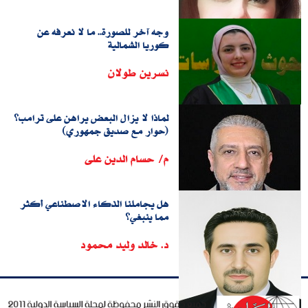
وجه آخر للصورة.. ما لا نعرفه عن
كوريا الشمالية
نسرين طولان
لماذا لا يزال البعض يراهن على ترامب؟
(حوار مع صديق جمهوري)
م/ حسام الدين على
هل يجاملنا الذكاء الاصطناعي أكثر
مما ينبغي؟
د. خالد وليد محمود