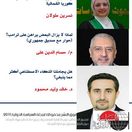
كوريا الشمالية
نسرين طولان
لماذا لا يزال البعض يراهن على ترامب؟
(حوار مع صديق جمهوري)
م/ حسام الدين على
هل يجاملنا الذكاء الاصطناعي أكثر
مما ينبغي؟
د. خالد وليد محمود