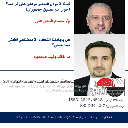
لماذا لا يزال البعض يراهن على ترامب؟
(حوار مع صديق جمهوري)
م/ حسام الدين على
هل يجاملنا الذكاء الاصطناعي أكثر
مما ينبغي؟
د. خالد وليد محمود
الرقم الإلكترونى: ISSN: 2812-5818
الرقم الضريبى: 287-534-100
تحليلات
دراسات
من المجلة
للاشتراك بالمجلة
أنشطة السياسة الدولية