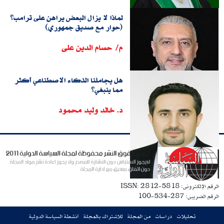
لماذا لا يزال البعض يراهن على ترامب؟
(حوار مع صديق جمهوري)
م/ حسام الدين على
هل يجاملنا الذكاء الاصطناعي أكثر
مما ينبغي؟
د. خالد وليد محمود
الرقم الإلكترونى: ISSN: 2812-5818
الرقم الضريبى: 287-534-100
تحليلات
دراسات
من المجلة
للاشتراك بالمجلة
أنشطة السياسة الدولية