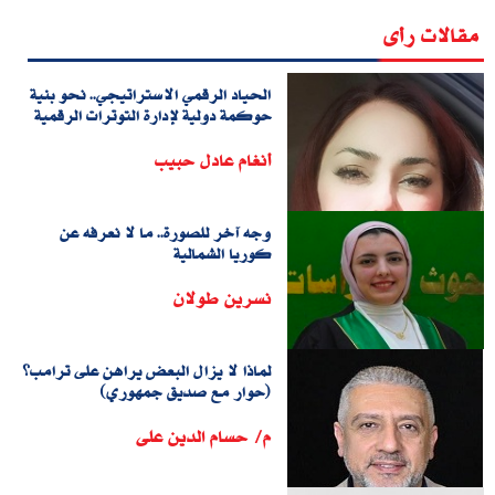
مقالات رأى
الحياد الرقمي الاستراتيجي.. نحو بنية
حوكمة دولية لإدارة التوترات الرقمية
أنغام عادل حبيب
وجه آخر للصورة.. ما لا نعرفه عن
كوريا الشمالية
نسرين طولان
لماذا لا يزال البعض يراهن على ترامب؟
(حوار مع صديق جمهوري)
م/ حسام الدين على