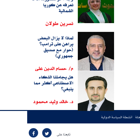
نعرفه عن كوريا
الشمالية
نسرين طولان
لماذا لا يزال البعض
يراهن على ترامب؟
(حوار مع صديق
جمهوري)
م/ حسام الدين على
هل يجاملنا الذكاء
الاصطناعي أكثر مما
ينبغي؟
د. خالد وليد محمود
جلة
أنشطة السياسة الدولية
تابعنا على