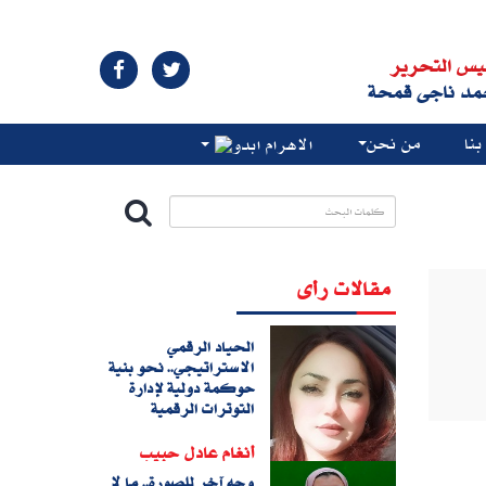
يس التحرير
مد ناجى قمحة
نا
من نحن
الاهرام ابدو
مقالات رأى
الحياد الرقمي
الاستراتيجي.. نحو بنية
حوكمة دولية لإدارة
التوترات الرقمية
أنغام عادل حبيب
وجه آخر للصورة.. ما لا