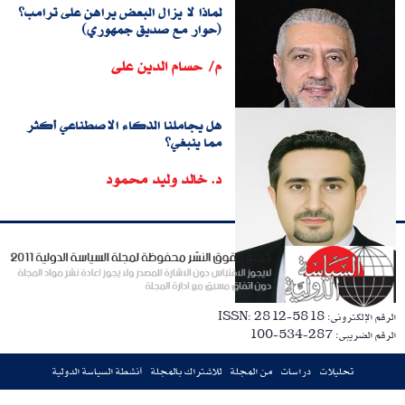
لماذا لا يزال البعض يراهن على ترامب؟
(حوار مع صديق جمهوري)
م/ حسام الدين على
هل يجاملنا الذكاء الاصطناعي أكثر
مما ينبغي؟
د. خالد وليد محمود
الرقم الإلكترونى: ISSN: 2812-5818
الرقم الضريبى: 287-534-100
تحليلات
دراسات
من المجلة
للاشتراك بالمجلة
أنشطة السياسة الدولية