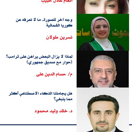
أنغام عادل حبيب
وجه آخر للصورة.. ما لا نعرفه عن
كوريا الشمالية
نسرين طولان
لماذا لا يزال البعض يراهن على ترامب؟
(حوار مع صديق جمهوري)
م/ حسام الدين على
هل يجاملنا الذكاء الاصطناعي أكثر
مما ينبغي؟
د. خالد وليد محمود