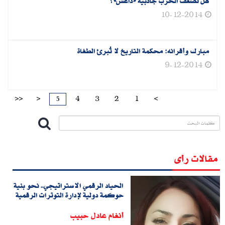
هل تضعف الحرب جاذبية «داعش»؟
10-12-2014
مبارك وأقرانه: محكمة التاريخ لا تُبرئ الطغاة
9-12-2014
5
>>
>
4
3
2
1
<
مقالات رأى
الحياد الرقمي الاستراتيجي.. نحو بنية
حوكمة دولية لإدارة التوترات الرقمية
أنغام عادل حبيب