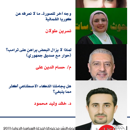
وجه آخر للصورة.. ما لا نعرفه عن
كوريا الشمالية
نسرين طولان
لماذا لا يزال البعض يراهن على ترامب؟
(حوار مع صديق جمهوري)
م/ حسام الدين على
هل يجاملنا الذكاء الاصطناعي أكثر
مما ينبغي؟
د. خالد وليد محمود