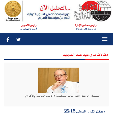
رئيس مجلس الإدارة
رئيس التحرير
د. محمد فايز فرحات
أحمد ناجى قمحة
Togg
navi
مقالات د. وحيد عبد المجيد
مستشار مركز الدراسات السياسية والاستراتيجية بالأهرام
رسائل القرار الدولي 2216