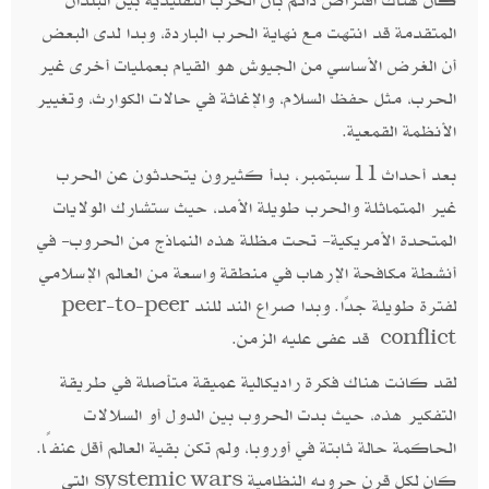
المتقدمة قد انتهت مع نهاية الحرب الباردة، وبدا لدى البعض
أن الغرض الأساسي من الجيوش هو القيام بعمليات أخرى غير
الحرب، مثل حفظ السلام، والإغاثة في حالات الكوارث، وتغيير
الأنظمة القمعية.
بعد أحداث 11سبتمبر، بدأ كثيرون يتحدثون عن الحرب
غير المتماثلة والحرب طويلة الأمد، حيث ستشارك الولايات
المتحدة الأمريكية- تحت مظلة هذه النماذج من الحروب- في
أنشطة مكافحة الإرهاب في منطقة واسعة من العالم الإسلامي
لفترة طويلة جدًا. وبدا صراع الند للند peer-to-peer
conflict قد عفى عليه الزمن.
لقد كانت هناك فكرة راديكالية عميقة متأصلة في طريقة
التفكير هذه، حيث بدت الحروب بين الدول أو السلالات
الحاكمة حالة ثابتة في أوروبا، ولم تكن بقية العالم أقل عنفًا.
كان لكل قرن حروبه النظامية systemic wars التي