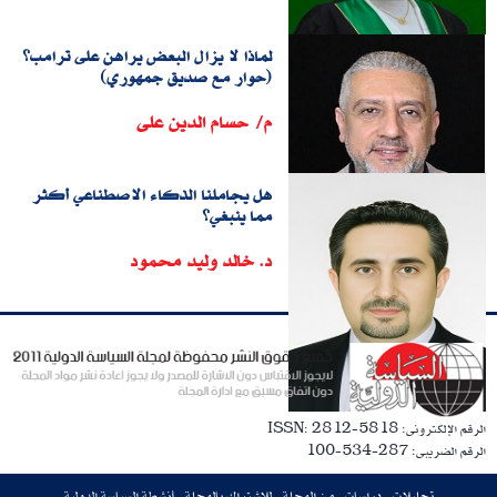
لماذا لا يزال البعض يراهن على ترامب؟
(حوار مع صديق جمهوري)
م/ حسام الدين على
هل يجاملنا الذكاء الاصطناعي أكثر
مما ينبغي؟
د. خالد وليد محمود
الرقم الإلكترونى: ISSN: 2812-5818
الرقم الضريبى: 287-534-100
تحليلات
دراسات
من المجلة
للاشتراك بالمجلة
أنشطة السياسة الدولية