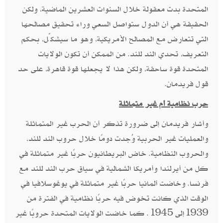
المتحدة بدت معقولة خلال السنوات العشرين الماضية، ولكن
الحقيقة هي أن الدول ستواصل السعي وراء تحقيق مصالحها
التي تتعارض مع المصالح الأمريكية، وهو ما سيشكّل، بحكم
التعريف، تحدي الند للند. من الممكن أن تكون الولايات
المتحدة قوة ساحقة، ولكن هذا لا يجعلها قوة قاهرة، على حد
قول فريدمان.
حرب نظامية أم غير متماثلة
وأشار فريدمان إلى ضرورة تذكر أن الحرب غير المتماثلة
والعمليات غير الحربية وُجدت دومًا خلال حروب الند للند،
والحروب النظامية. خاض البريطانيون حربًا غير متماثلة في
كل من أيرلندا وأمريكا الشمالية في سياق حرب الند للند مع
فرنسا. وخاضت ألمانيا حربًا غير متماثلة في يوغوسلافيا في
الوقت الذي كانت تخوض فيه حربًا نظامية في الفترة من
1939إلى 1945. كما خاضت الولايات المتحدة حروبًا غير