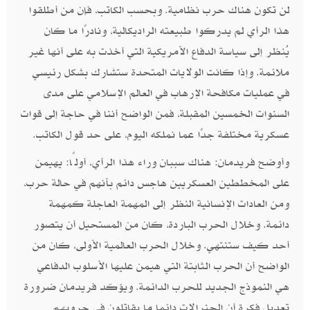
لن تكون هناك حرب نظامية. وبحسب الكاتب، فإن من أطلقوا
هذا الرأي لم يدركوا طبيعته الراديكالية، ونادرًا ما كان
يُنظر إلى سياسة الدفاع الأمريكية التي أخذت به على أنها غير
ملائمة. وإذا كانت الولايات المتحدة ستشارك بشكل رئيسي
في عمليات مكافحة الإرهاب في العالم الإسلامي على مدى
السنوات الخمسين المقبلة، فمن الواضح أننا في حاجة إلى قوات
عسكرية مختلفة جدًا عما نملكه اليوم، على حد قول الكاتب.
وأوضح فريدمان: هناك سببان وراء هذا الرأي، أولًا: يهيمن
على المخططين العسكريين هاجس دائم بأنهم في حالة حرب،
ومن العادات الإنسانية النظر إلى المهمة العاجلة كمهمة
دائمة. وخلال الحرب الباردة، كان من المستحيل أن يتصور
أحد كيف ستنتهي. وخلال الحرب العالمية الأولى، كان من
الواضح أن الحرب الثابتة التي هيمن عليها الأسلوب الدفاعي
هي النموذج الجديد للحرب الدائمة. ويؤكد فريدمان ضرورة
تعديل فكرة أن الجنرالات دائما ما يقاتلون في حروبهم