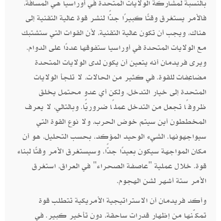
بالنسبة لمشاركة الولايات المتحدة في أوراسيا هي المسافة،
فالأمر يستغرق وقتًا كبيرًا جدًّا لنشر قوة عالية التقنية إلى
هناك، ويجب أن تكون عالية التقنية، لأن القوات التي ستشتبك
مع الولايات المتحدة في أوراسيا ستفوقها عددًا على الدوام.
ويرى فريدمان أنه يتعين أن يكون لدى الولايات المتحدة
مضاعِفات للقوة. في كثير من الحالات، لا تلجأ الولايات
المتحدة إلى خيار التدخل، ولكن أي عدو محتمل يخلق
ظروفًا تجعل من التدخل عملًا ضروريًّا. وبالتالي، لا يعرف
المخططون أين سيتم خوض الحرب، ولا نوع القوة التي
سيواجهونها. الشيء الوحيد المؤكد، بحسب التحليل، هو أن
مكان المواجهة سيكون بعيدًا جدًّا، وسيستغرق الأمر وقتًا لبناء
قوة. خلال عملية "عاصفة الصحراء" في العراق، استغرق
الأمر ستة أشهر لشن الهجوم.
وأكد فريدمان أن الاستراتيجية الأمريكية تتطلب قوة
تمكّنها من إظهار قدرات ساحقة، دون تأخير كبير. في