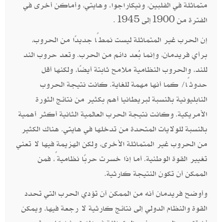
متماثلة في الفلبين، ونيكاراجوا، وهايتي، وأماكن أخرى في
الفترة من 1900إلى 1945.
إن الحرب غير المتماثلة ليست نمطًا جديدًا من الحروب،
برأي فريدمان، وإنما بُعد دائم من الحرب. وتعد حروب الند
للند، والحروب النظامية ملامح ثابتة أيضًا، ولكنها أقل
حدوثًا/ كما أنها مهمة للغاية. كانت نتيجة الحروب
النابليونية بالنسبة لبريطانيا أهم بكثير من نتائج الثورة
الأمريكية. وكانت نتيجة الحرب العالمية الثانية أكثر أهمية
بالنسبة للولايات المتحدة من تدخلها في هايتي. هناك الكثير
من الحروب غير المتماثلة الأخرى، ولكن الهزيمة فيها لا تعني
تغيير القوة الوطنية. أما إذا خسرت حربًا نظاميةً، فمن
الممكن أن تكون النتيجة كارثية.
وأوضح فريدمان أنه من الممكن أن تؤدي الحرب التي تحدد
القوة والنظام الدولي إلى نتائج كارثية لا رجعة فيها، ويمكن