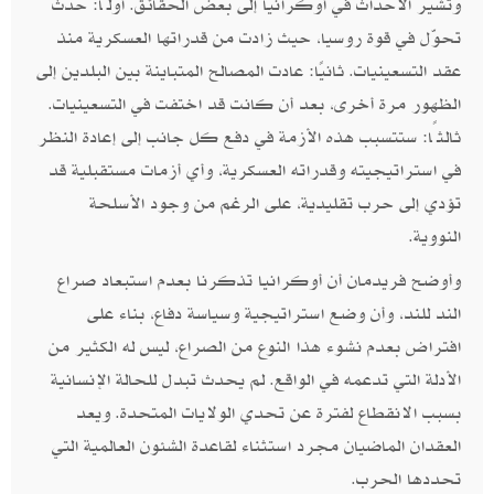
وتشير الأحداث في أوكرانيا إلى بعض الحقائق. أولًا: حدث
تحوّل في قوة روسيا، حيث زادت من قدراتها العسكرية منذ
عقد التسعينيات. ثانيًا: عادت المصالح المتباينة بين البلدين إلى
الظهور مرة أخرى، بعد أن كانت قد اختفت في التسعينيات.
ثالثًا: ستتسبب هذه الأزمة في دفع كل جانب إلى إعادة النظر
في استراتيجيته وقدراته العسكرية، وأي أزمات مستقبلية قد
تؤدي إلى حرب تقليدية، على الرغم من وجود الأسلحة
النووية.
وأوضح فريدمان أن أوكرانيا تذكرنا بعدم استبعاد صراع
الند للند، وأن وضع استراتيجية وسياسة دفاع، بناء على
افتراض بعدم نشوء هذا النوع من الصراع، ليس له الكثير من
الأدلة التي تدعمه في الواقع. لم يحدث تبدل للحالة الإنسانية
بسبب الانقطاع لفترة عن تحدي الولايات المتحدة. ويعد
العقدان الماضيان مجرد استثناء لقاعدة الشئون العالمية التي
تحددها الحرب.