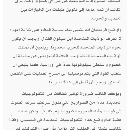
أصحاب المشروعات التوسعية عن شن أي هجوم. وهنا، يرى
الكاتب أن ثمة حاجة إلى تكوين طبقات من الخيارات بين
التهديد والحرب.
وأوضح فريدمان أنه يتعين بناء سياسة الدفاع على ثلاثة أمور:
لا تعرف الولايات المتحدة أين سيكون القتال، ويجب أن يكون
لجوء الولايات المتحدة للحرب محدودًا، ويتعين أن تمتلك
الولايات المتحدة التكنولوجيا الكافية للتعويض عن حقيقة أن
خصوم واشنطن سيفوقونها عددًا في أوراسيا. كما ينبغي أن
تتغلب القوة التي يتم توصيلها إلى مسرح العمليات على النقص
العددي، ويجب أن تصل إلى هناك سريعًا.
ويؤكد الكاتب ضرورة توفير نطاقات من التكنولوجيات
الجديدة، بدءًا من الصواريخ التي تفوق سرعتها سرعة الصوت
إلى قوات المشاة المعززة إلكترونيًّا وميكانيكيًّا. ولكن هناك
عقبة أمام وضع هذه التكنولوجيات الجديدة في الحسبان، وفقًا
للكاتب، تتمثل في العقلية التي تؤمن بأن صراع الند للند قد