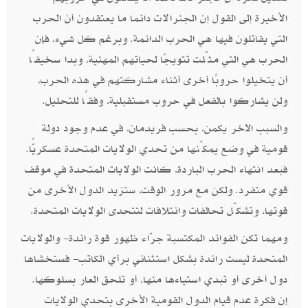
الأخيرة إلى القول إن الجنرالات دائما ما يعتقدون أن الحرب
التي يقاتلون فيها هي الحرب الدائمة. وبرغم كل شيء، فإن
الحرب هي التي مثّلت تتويجًا لحياتهم المهنية، وبدا سخيفًا
أن يتخيلوا حروبًا أخرى أثناء مشاركتهم في هذه الحرب،
ولن يشاركوا بالفعل في حروب مستقبلية، وفقًا للتحليل.
والسبب الآخر يكمن، بحسب فريدمان، في عدم وجود دولة
قومية في وضع يمكّنها من تحدي الولايات المتحدة عسكريًّا.
فبعد انتهاء الحرب الباردة، كانت الولايات المتحدة في موقف
قوي متفرد. ولكن مع مرور الوقت، ستزيد الدول الأخرى من
قوتها، وتشكّل تحالفات وائتلافات لتتحدى الولايات المتحدة.
ومهما تكن الفوائد المكتسبة جرّاء ظهور قوة رائدة- والولايات
المتحدة ليست رائدة بشكل استثنائي برأي الكاتب- فستخشاها
دول أخرى أو تبدي استياءها منها، أو تلحق العار بسلوكها.
إن فكرة عدم قيام الدول القومية الأخرى بتحدي الولايات