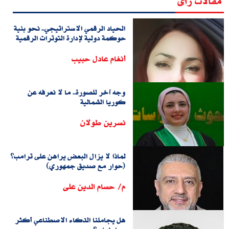
مقالات رأى
الحياد الرقمي الاستراتيجي.. نحو بنية
حوكمة دولية لإدارة التوترات الرقمية
أنغام عادل حبيب
وجه آخر للصورة.. ما لا نعرفه عن
كوريا الشمالية
نسرين طولان
لماذا لا يزال البعض يراهن على ترامب؟
(حوار مع صديق جمهوري)
م/ حسام الدين على
هل يجاملنا الذكاء الاصطناعي أكثر