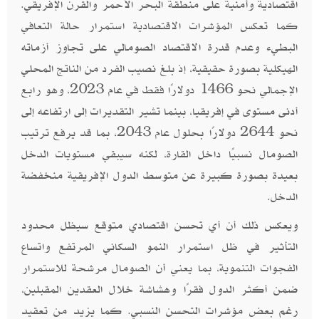
اقتصادية وأمنية على منطقة البحر الأحمر والقرن الإفريقي.
كما تعكس المؤشرات الاقتصادية استمرار حالة التعافي
البطيء وعدم قدرة الاقتصاد الصومالي على تجاوز أزماته
الهيكلية بصورة حقيقية، إذ بلغ نصيب الفرد من الناتج المحلي
الإجمالي نحو 1466 دولارًا فقط في عام 2023، وهو رابع
أدنى مستوى في إفريقيا، بينما تشير التقديرات إلى ارتفاعه إلى
نحو 2644 دولارًا بحلول عام 2043، بما قد يرفع ترتيب
الصومال نسبيًا داخل القارة، لكنه سيبقي مستويات الدخل
بعيدة بصورة كبيرة عن متوسط الدول الإفريقية منخفضة
الدخل.
ويعكس ذلك أن أي تحسن اقتصادي متوقع سيظل محدود
التأثير في ظل استمرار النمو السكاني المرتفع واتساع
الفجوات التنموية، بما يعني أن الصومال مرشحة للاستمرار
ضمن أكثر الدول فقرًا وهشاشة خلال العقدين المقبلين،
رغم بعض مؤشرات التحسن النسبي. كما يزيد من تعقيد