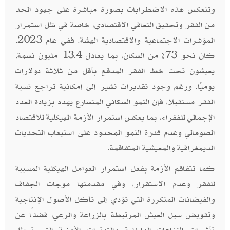
وتنعكس هذه الاضطرابات بصورة مباشرة على جهود الحد
من الفقر وتحقيق التعافي الاقتصادي، خاصة في ظل استمرار
المؤشرات الاجتماعية والاقتصادية الهشة. ففي عام 2023،
كان نحو 73% من السكان، بما يعادل 13.4 مليون نسمة،
يعيشون تحت خط الفقر المدقع بأقل من ثلاثة دولارات
يوميًا. ورغم وجود تقديرات تشير إلى إمكانية تراجع نسبة
الفقر مستقبلا، فإن النمو السكاني المتسارع يهدد بزيادة العدد
الإجمالي للفقراء، بما يعكس استمرار الأزمة الهيكلية للاقتصاد
الصومالي وعدم قدرة النمو المحدود على استيعاب التحديات
الديمغرافية والمعيشية المتفاقمة.
كما تتفاقم الأزمة بفعل استمرار العوامل الهيكلية المسببة
للفقر وعدم الاستقرار، وفي مقدمتها موجات الجفاف
والفيضانات المتكررة التي تؤدي إلى تآكل الأصول الإنتاجية
وتقويض سبل العيش المرتبطة بالزراعة والرعي، فضلًا عن