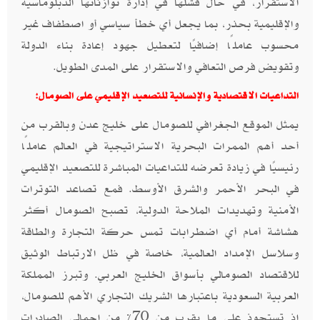
الاستقرار، في حال فشلها في إدارة توازناتها الدبلوماسية
والإقليمية بحذر، بما يجعل أي خطأ سياسي أو اصطفاف غير
محسوب عاملًا إضافيًا لتعطيل جهود إعادة بناء الدولة
وتقويض فرص التعافي والاستقرار على المدى الطويل.
التداعيات الاقتصادية والإنسانية للتصعيد الإقليمي على الصومال:
يمثل الموقع الجغرافي للصومال على خليج عدن وبالقرب من
أحد أهم الممرات البحرية الاستراتيجية في العالم عاملًا
رئيسيًا في زيادة تعرضه للتداعيات المباشرة للتصعيد الإقليمي
في البحر الأحمر والشرق الأوسط. فمع تصاعد التوترات
الأمنية وتهديدات الملاحة الدولية، تصبح الصومال أكثر
هشاشة أمام أي اضطرابات تمس حركة التجارة والطاقة
وسلاسل الإمداد العالمية، خاصة في ظل الارتباط الوثيق
للاقتصاد الصومالي بأسواق الخليج العربي. وتبرز المملكة
العربية السعودية باعتبارها الشريك التجاري الأهم للصومال،
إذ تستحوذ على ما يقرب من 70% من إجمالي الصادرات