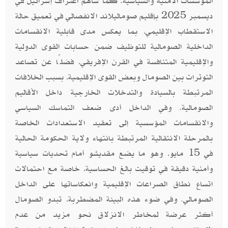
المؤسسات الأمنية والسياسية. كما ساهم اعتراف إسرائيل في
ديسمبر 2025 بإقليم صوماليلاند الانفصالي في تعميق حالة
الاستقطاب الإقليمي، بما يعكس مدى قابلية الانقسامات
الداخلية الصومالية للتوظيف ضمن حسابات القوى الدولية
والإقليمية المتنافسة في القرن الإفريقي، فضلًا عن تصاعد
التوترات بين الصومال وبعض القوى الإقليمية، بسبب الخلافات
المرتبطة بالسيادة والتدخلات الخارجية داخل الأقاليم
الصومالية. وفي الداخل أدى ضعف التماسك السياسي
والانقسامات المؤسسية إلى تعقيد الاستعدادات الخاصة
بالمرحلة الانتقالية المرتبطة بانتهاء ولاية الحكومة الحالية
في 15 مايو، وهو ما يضع مقديشو أمام تحديات سياسية
وأمنية دقيقة في توقيت بالغ الحساسية، خاصة مع احتمالات
اتساع نطاق الصراعات الإقليمية وانعكاساتها على الداخل
الصومالي. وفي ضوء هذه البيئة المضطربة، تبدو الصومال
أكثر عرضة لمخاطر الانزلاق نحو مزيد من عدم