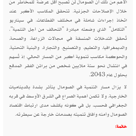
الأهم من ذلك أن الصومال لن تصبح أقل عرضةً للمخاطر من
خلال الإصلاحات الجزئية. تتحقق المكاسب الأكبر عند
اتخاذ إجراءات شاملة في مختلف القطاعات. في سيناريو
"التكامل" الذي وضعته مبادرة "التحالف من أجل التنمية"،
تُحقق التدخلات المنسقة في مجالات الزراعة، والصحة،
والديمغرافيا، والتعليم، والتصنيع، والتجارة، والبنية التحتية،
والحوكمة مكاسب تنموية أكبر من المسار الحالي، إذ تُسهم
في انتشال نحو ستة ملايين شخص من براثن الفقر المدقع
بحلول عام 2043.
لا يزال مسار التنمية في الصومال يتأثر بشدة بالديناميات
الخارجية. ولا تكمن أهمية الصراع في الشرق الأوسط في قربه
الجغرافي فحسب، بل في كونه يكشف مدى ارتباط اقتصاد
الصومال وأمنه وآفاق تنميته بصدمات خارجة عن سيطرته.
خاتمة: