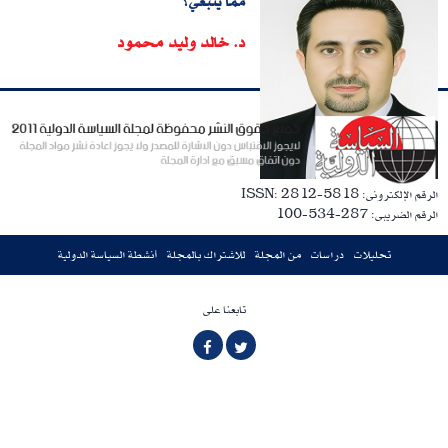
مما ينبغي؟
د. خالد وليد محمود
الرقم الإلكترونى: ISSN: 2812-5818
الرقم الضريبى: 287-534-100
تحليلات
دراسات
من المجلة
للاشتراك بالمجلة
أنشطة السياسة الدولية
تابعنا على