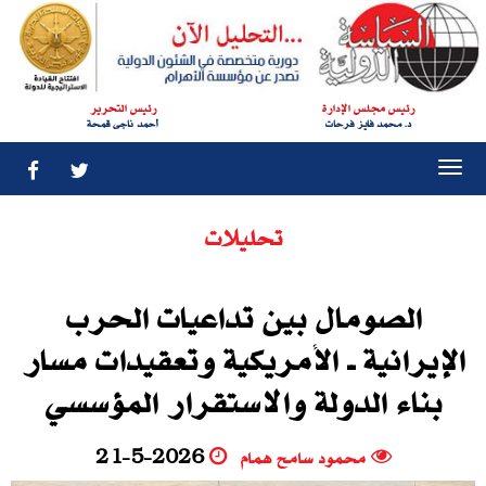
رئيس مجلس الإدارة
رئيس التحرير
د. محمد فايز فرحات
أحمد ناجى قمحة
Togg
navi
تحليلات
الصومال بين تداعيات الحرب
الإيرانية ــ الأمريكية وتعقيدات مسار
بناء الدولة والاستقرار المؤسسي
محمود سامح همام
21-5-2026