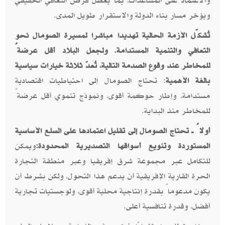
والاعتماد على المساعدات، بما يعطل فرص التعافي الحقيقي
ويؤخر مسار بناء الدولة والاستقرار طويل المدى.
تُشكّل الأزمة الحالية تهديدا مباشرا لمسيرة الصومال نحو
التعافي والتنمية المستدامة. ولجعل البلاد أقل عرضةً
للمخاطر عند وقوع الصدمة التالية، تُعدّ ثلاثة خيارات سياسية
بالغة الأهمية
: تحتاج الصومال إلى احتياطيات اقتصادية
مستدامة، وإطار حوكمة أقوى، ونموذج تنموي أقل عرضةً
للمخاطر منذ البداية.
أولاً ــ تحتاج الصومال إلى تقليل اعتمادها على السلع الأساسية
المستوردة وتنويع أسواقها التصديرية المحدودة:
ويمكن
للتكامل عبر مجموعة شرق إفريقيا وعبر منطقة التجارة
الحرة القارية الإفريقية أن يدعم هذا التحول، ولكن بشرط أن
يكون مدعوماً بقدرة إنتاجية محلية أقوى، ولوجستيات تجارية
أفضل، وقدرة تنافسية أعلى.