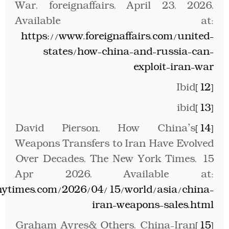
War, foreignaffairs, April 23, 2026,
Available at:
https://www.foreignaffairs.com/united-
states/how-china-and-russia-can-
exploit-iran-war
Ibid
[12]
ibid
[13]
David Pierson, How China’s
[14]
Weapons Transfers to Iran Have Evolved
Over Decades, The New York Times, 15
Apr 2026, Available at:
nytimes.com/2026/04/15/world/asia/china-
iran-weapons-sales.html
Graham Ayres& Others, China-Iran
[15]