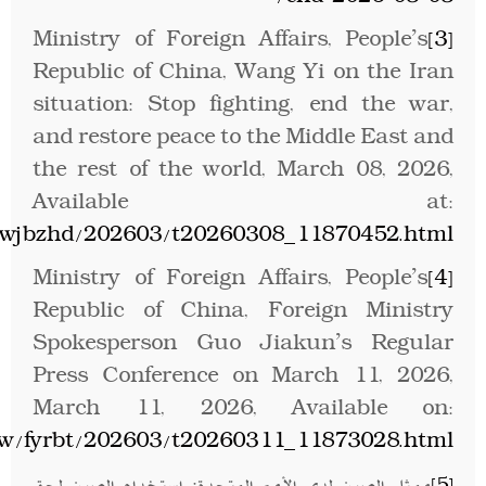
Ministry of Foreign Affairs, People’s
[3]
Republic of China, ​Wang Yi on the Iran
situation: Stop fighting, end the war,
and restore peace to the Middle East and
the rest of the world, March 08, 2026,
Available at:
g/wjbzhd/202603/t20260308_11870452.html
Ministry of Foreign Affairs, People’s
[4]
Republic of China, Foreign Ministry
Spokesperson Guo Jiakun’s Regular
Press Conference on March 11, 2026,
March 11, 2026, Available on:
xw/fyrbt/202603/t20260311_11873028.html
ممثل الصين لدى الأمم المتحدة: استخدام الصين لحق
[5]