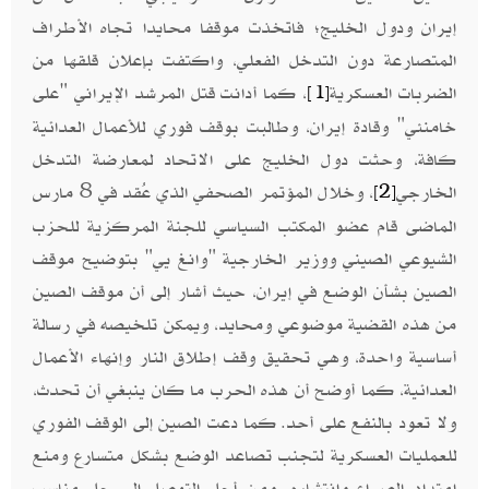
إيران ودول الخليج؛ فاتخذت موقفا محايدا تجاه الأطراف
المتصارعة دون التدخل الفعلي، واكتفت بإعلان قلقها من
الضربات العسكرية
، كما أدانت قتل المرشد الإيراني "على
[1]
خامنئي" وقادة إيران، وطالبت بوقف فوري للأعمال العدائية
كافة، وحثت دول الخليج على الاتحاد لمعارضة التدخل
الخارجي
، وخلال المؤتمر الصحفي الذي عُقد في 8 مارس
[2]
الماضى قام عضو المكتب السياسي للجنة المركزية للحزب
الشيوعي الصيني ووزير الخارجية "وانغ يي" بتوضيح موقف
الصين بشأن الوضع في إيران، حيث أشار إلى أن موقف الصين
من هذه القضية موضوعي ومحايد، ويمكن تلخيصه في رسالة
أساسية واحدة، وهي تحقيق وقف إطلاق النار وإنهاء الأعمال
العدائية، كما أوضح أن هذه الحرب ما كان ينبغي أن تحدث،
ولا تعود بالنفع على أحد. كما دعت الصين إلى الوقف الفوري
للعمليات العسكرية لتجنب تصاعد الوضع بشكل متسارع ومنع
امتداد الصراع وانتشاره، ومن أجل التوصل إلى حل مناسب