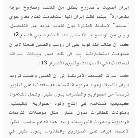
إيران أصيبت بـ"صاروخ يُطلق من الكتف، وصاروخ موجه
بالحرارة"، بينما قالت إيران إنها استخدمت نظام دفاع جوي
"جديد" لإسقاط الطائرة دون تقديم مزيد من التفاصيل،
وليس من الواضح ما إذا كان هذا النظام صيني الصنع
.
[12]
كما أن هناك أدلة قوية على أن روسيا والصين قدمتا لإيران
معلومات استخباراتية، بما في ذلك صور وبيانات إشارات،
لمساعدتها في الاستهداف وتقييم الأضرار
.
[13]
كما أشارت الصحف الأمريكية إلى أن الصين واصلت تزويد
إيران بتقنيات ومواد مزدوجة الاستخدام ساعدتها على تطوير
ترسانة من الصواريخ والطائرات بدون طيار. وشمل ذلك:مواد
كيميائية تُستخدم في إنتاج وقود الصواريخ الباليستية،
ومكونات للطائرات بدون طيار، مثل موصلات الترددات
الراديوية وشفرات التوربينات، ويعد هذا الدعم حاسما، نظرًا
لاعتماد إيران على الصواريخ والطائرات بدون طيار في