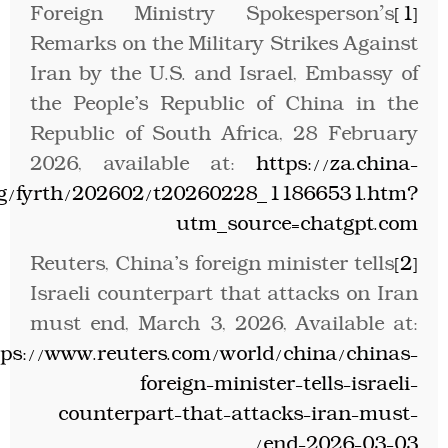
Foreign Ministry Spokesperson’s
[1]
Remarks on the Military Strikes Against
Iran by the U.S. and Israel, Embassy of
the People's Republic of China in the
Republic of South Africa, 28 February
2026, available at:
https://za.china-
ng/fyrth/202602/t20260228_11866531.htm?
utm_source=chatgpt.com
Reuters, China's foreign minister tells
[2]
Israeli counterpart that attacks on Iran
must end, March 3, 2026, Available at:
tps://www.reuters.com/world/china/chinas-
foreign-minister-tells-israeli-
counterpart-that-attacks-iran-must-
end-2026-03-03/