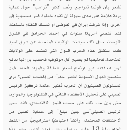
تشعر بأن قوتها تتراجع، وتُعد أفكار "ترامب" حول عملية
برية علامة على مدى سهولة أن تقود خطوة غير محسوبة إلى
أخرى. وإذا غرقت إيران في الفوضى أو تمسك النظام بالسلطة،
فقد تقضي أمريكا سنوات في إخماد الحرائق في الشرق
الأوسط. كل ذلك سيشتت الولايات المتحدة عن شرق آسيا،
كما ستقلق هذه الحرب الدول التي تعتمد على الولايات
المتحدة. فحليفها لم يصبح أقل موثوقية فحسب، بل إنها تدفع
ثمن اندفاعه عبر ارتفاع أسعار الطاقة والمواد الخام. فهل
ستصبح الدول الآسيوية أكثر حذرًا من إغضاب الصين؟ يرى
المسئولون الصينيون أن الحرب تُظهر حكمة تركيز الرئيس
الصيني على تحقيق الاكتفاء الذاتي في التكنولوجيا والموارد،
حتى وإن جاء ذلك على حساب النمو الاقتصادي. فقد سعى
الرئيس الصيني"شي جين بينغ" إلى حماية الصين من
الاختناقات المحتملة، وأنشأ احتياطيًا استراتيجيًا من النفط
الخام يبلغ 1.3 مليار برميل، يكفي لعدة أشهر، كما نوّع