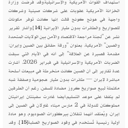
استهداف القوات الأمريكية والإسرائيلية،وقد فرضت وزارة
الخزانة الأمريكية عقوبات على شركات صينية وشركات
واجهة في هونج كونج قالت إنها كانت توفر مكونات
للصواريخ والطائرات بدون طيار الإيرانية
.وأشار تقرير
[14]
نشر عن "لجنة مراجعة الاقتصاد والأمن بين الولايات المتحدة
والصين" الأمريكية، بعنوان "ورقة حقائق بين الصين وإيران:
مقدمة قصيرة عن العلاقة" إلى أنه في الأيام التي سبقت
الضربات الأمريكية والإسرائيلية في فبراير 2026، أشارت
عدة تقارير إلى أن الصين كانت منخرطة في مبيعات أسلحة
مباشرة لإيران — طائرات بدون طيار هجومية وصفقة شبه
مكتملة لبيع صواريخ كروز مضادة للسفن، رغم أن الطرفين
لم يتفقا على موعد التسليم،أيضا غادرت سفينتان إيرانيتان
مملوكتان للدولة في 2 مارس ميناء غاولان في الصين إلى
إيران، ويُعتقد أنهما تنقلان بيركلورات الصوديوم، وهو مادة
أولية رئيسية تُستخدم في وقود الصواريخ الصلبة
، وقد
[15]