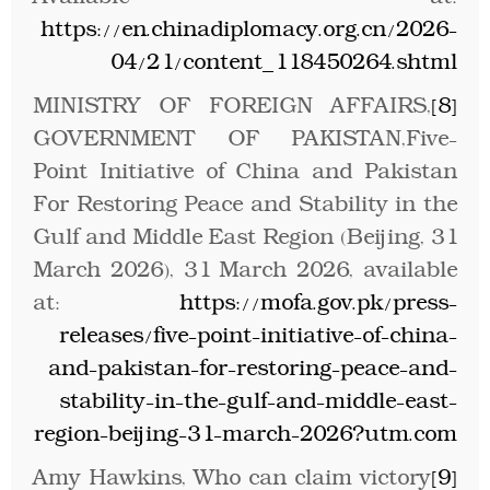
https://en.chinadiplomacy.org.cn/2026-
04/21/content_118450264.shtml
MINISTRY OF FOREIGN AFFAIRS,
[8]
GOVERNMENT OF PAKISTAN,Five-
Point Initiative of China and Pakistan
For Restoring Peace and Stability in the
Gulf and Middle East Region (Beijing, 31
March 2026), 31 March 2026, available
at:
https://mofa.gov.pk/press-
releases/five-point-initiative-of-china-
and-pakistan-for-restoring-peace-and-
stability-in-the-gulf-and-middle-east-
region-beijing-31-march-2026?utm.com
Amy Hawkins, Who can claim victory
[9]