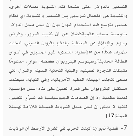
التسعير بالدولار حتى عندما تتم التسوية بعملات أخرى.
والنتيجة هي انفصال تدريجي بين التسعير والتسوية، أي نظام
هجين يتوسع فيه استخدام اليوان دون أن يحل محل الدولار
كوحدة حساب عالمية،فضلا عن أن تقييد المرور، وفرض
رسوم، والإبلاغ عن المطالبة بالدفع باليوان الصيني، أدخلت
طهران شكلًا من «الإكراه النقدي» غير المسبوق في أسواق
الطاقة الحديثة،وسيتوسع البترويوان كنظام موازٍ، مدعومًا
بشبكات التجارة الصينية، والبنية التحتية البديلة، والدول التي
تسعى لتجنب الهيمنة المالية الأمريكية. وفي النهاية، سيعتمد
مستقبل البترويوان على قدرة الصين على بناء أسس مؤسسية
لعملة عالمية، إذ إن الصدمات الجيوسياسية قد تسرّع التغيير،
لكنها لا يمكن أن تحل محل الشروط العميقة اللازمة لهيمنة
العملة
.
[17]
7- قضية تايوان: أثبتت الحرب في الشرق الأوسط أن الولايات