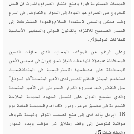
العمليات العسكرية فورا ومنع انتشار الصراع،وأشارت أن الحل
للخروج من الصراع هو العودة إلى الحوار والتفاوض في أسرع
وقت ممكن والسعي لاستعادة السلام،والعودة المشتركة إلى
المسار الصحيح للالتزام بالقانون الدولي والمعايير الأساسية
للعلاقات الدولية
.
[4]
وعلى الرغم من الموقف المحايد الذي حاولت الصين
المحافظة عليه،إلا أنها مالت قليلا نحو إيران في مجلس الأمن
للمحافظة على مصالحها الاستراتيجية في المنطقة،حيث
استخدم الممثل الدائم للصين لدى الأمم المتحدة"فو تسونغ"
حق النقض ضد مشروع القرار البحريني في الأمم المتحدة
والذي يشجع الدول ‌على تنسيق الجهود لحماية الملاحة
التجارية في مضيق هرمز، وبرر ذلك أمام الجمعية العامة يوم
16 أبريل بأنه أدى إلى منع تصعيد التوتر وتهيئة ظروف
مواتية للتوصل إلى وقف إطلاق نار مؤقت وبدء الحوار
والمفاوضات
.
[5]