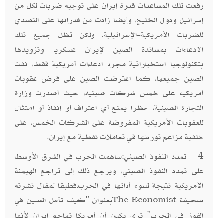
رفعت تلك المساعدات قدرة إيران على توجيه ضربات لكل من
إسرائيل ودول الخليج، وأيضا زادت من قدراتها على التصدي
للضربات الأمريكية-الإسرائيلية. ولكن تظل جميع تلك
الادعاءات بمساندة الصين لإيران عسكريا وتزويدها
بتكنولوجيا استخباراتية مجرد ادعاءات أمريكية فقط، نفت
الصين جميعها، كما اعترضت الصين على فرض عقوبات
أمريكية على خمس شركات صينية، حيث أصدرت وزارة
التجارة الصينية، حظرا يمنع أي اعتراف أو إنفاذ أو امتثال
للعقوبات الأمريكية المفروضة على الشركات الخمس، على
خلفية مزاعم تورطها في تعاملات نفطية مع إيران.
4- تمدد النفوذ الصيني:ساهمت الحرب في الشرق الأوسط
على تمدد النفوذ الصيني، ويرجع ذلك إلى تراجع الهيمنة
الأمريكية نتيجة لسوء أدائها في الحرب،فطبقا لمقال نشرته
صحيفة
بعنوان "كيف تأمل الصين في
The Economist
الفوز في الحرب" ترى بكين أن أمريكا تهاجم إيران لأنها