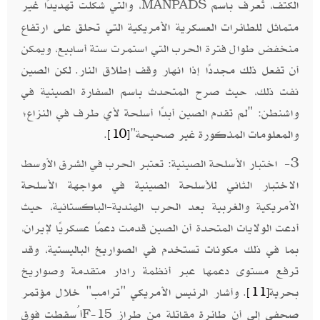
الكتف، تُعرف باسم
، والتي شكلت تهديدًا غير
MANPADS
متماثل للطائرات العسكرية الأمريكية التي تحلق على ارتفاع
منخفض طوال فترة الحرب التي استمرت ستة أسابيع، ويمكن
أن تفعل ذلك مجددًا إذا انهار وقف إطلاق النار. لكن الصين
نفت ذلك، حيث صرح المتحدث باسم السفارة الصينية في
واشنطن: "لم تقدم الصين أبدًا أسلحة لأي طرف في النزاع؛
والمعلومات المذكورة غير صحيحة"
.
[10]
3- اختبار الأسلحة الصينية: تعتبر الحرب في الشرق الأوسط
الاختبار الثاني للأسلحة الصينية في مواجهة الأسلحة
الأمريكية والغربية بعد الحرب الهندية-الباكستانية، حيث
أدعت الولايات المتحدة أن الصين قدمت دعمًا عسكريًا لإيران،
بما في ذلك مكونات تستخدم في الصواريخ الباليستية، وقد
ترفع مستوى دعمها عبر أنظمة رادار متقدمة وصواريخ
بحرية
. وأشار الرئيس الأمريكي "ترامب" خلال مؤتمر
[11]
صحفي إلى أن طائرة مقاتلة من طراز
أُسقطت فوق
F-15