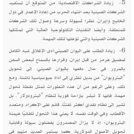
5- زيادة الشراكات الاقتصادية: من المتوقع أن تستفيد
الشركات الصينية بعد انتهاء الحرب من إعادة الإعمار في دول
الخليج وإيران، نظرا لسهولة وسرعة وصول تلك الشركات
للمنطقة، وأيضا التقنيات التكنولوجية العالية التي تمتلكها
الشركات الصينية والتي تؤهلها لتلك المهمة.
6- زيادة الطلب على اليوان الصيني:أدى الإغلاق شبه الكامل
لمضيق هرمز من قبل إيران، وقرارها بالسماح لبعض السفن
بالمرور في حال دفعها باليوان الصيني، إلى تحويل
"البترويوان" من بديل نظري إلى أداة جيوسياسية ناشئة. ومع
ذلك، وعلى الرغم من أن هذه التطورات تمثل نقطة تحول
مهمة، فإنها لا تبشر بإزاحة فورية لنظام "البترودولار". بل
تشير إلى نظام نقدي أكثر تفتتًا، قائم على الإكراه، ومتعدد
الأقطاب. وفي الوقت نفسه، لا يعني هذا التحول تلقائيًا هيمنة
البترويوان؛ إذ لا يزال المصدرون يفضلون سيولة وقابلية
تحويل الأصول الدولارية، كما يستمر العديد منهم في