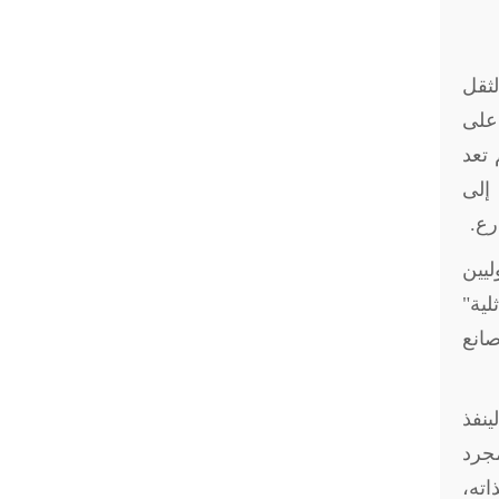
لثقل
 على
 تعد
 إلى
رع.
يين
لية"
صانع
ينفذ
مجرد
اته،