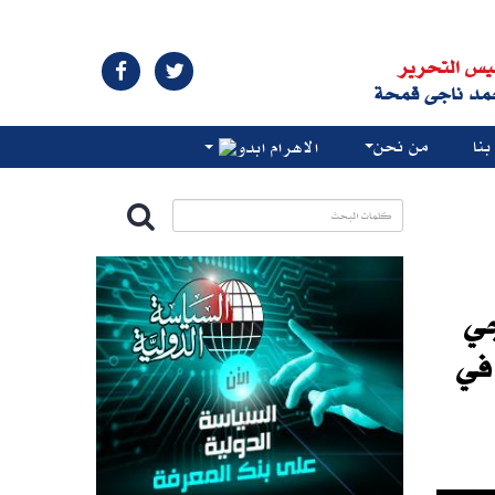
يس التحرير
مد ناجى قمحة
نا
من نحن
الاهرام ابدو
جي
في