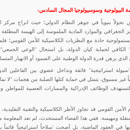
ة البيولوجية وسوسيولوجيا المجال السادس:
 تحولاً بنيوياً في جوهر النظام الدولي؛ حيث انزاح مركز ا
الجغرافي والموارد المادية الملموسة إلى الهيمنة المطلقة
بستمولوجية حادة مع النظريات الكلاسيكية للأمن القومي؛ فلم
جي" الكافي لحماية كيان الدولة، بل استحال "الوعي الجمعي"
الذي يرهن قدرة الدولة الوطنية على الصمود أو الانهيار المتسا
ولة استراتيجية" فائقة وتداخل عضوي بين الفاعلين الدول
اً غير مسبوق، يتمثل في حماية كتلها الصلبة من هجمات "لا تماث
غل لتستهدف الوظائف الإدراكية والمسارات العصبية للمواطن و
لأمن القومي قد تجاوز الأطر الكلاسيكية والتقنية التقليدية، ل
ستقلة ومهيمنة. ففي هذا الفضاء المستحدث، لم تعد المعلومة 
ا في العقود الماضية، بل أضحت 'سلاحاً استراتيجياً' قائماً بذ