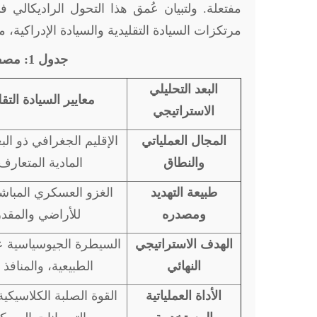
مفتعلة. ولتبيان عُمق هذا التحول الراديكالي ف
مرتكزات السيادة التقليدية والسيادة الإدراكية، 
جدول 1: مصفوفة الفوارق البنيوية بين السيادة التقليدية والسيادة الإدراكية
البعد التحليلي
معايير السيادة التقل
الاستراتيجي
المجال العملياتي
الإقليم الجغرافي ذو الب
والنطاق
المادية المتعارف ع
طبيعة التهديد
الغزو العسكري المباشر
ومصدره
للأراضي والمقدر
الهدف الاستراتيجي
السيطرة الجيوسياسية ع
النهائي
الطبيعية، والمنافذ ا
الأداة العملياتية
القوة الصلبة الكلاسيكي