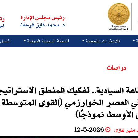
رئيس مجلس الإدارة
رئ
د. محمد فايز فرحات
أح
للاشتراك بالمجلة
أنشطة السياسة الدولية
اتصل ب
دراسات
عة السيادية.. تفكيك المنطق الاستراتي
ي العصر الخوارزمي (القوى المتوسطة 
 الأوسط نموذجًا)
 منير غازى
12-5-2026