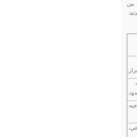
 بين
ثة:
رار.
ود.
جيه
عي،