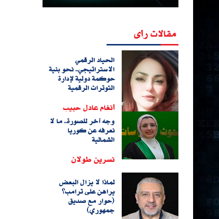
مقالات رأى
الحياد الرقمي
الاستراتيجي.. نحو بنية
حوكمة دولية لإدارة
التوترات الرقمية
أنغام عادل حبيب
وجه آخر للصورة.. ما لا
نعرفه عن كوريا
الشمالية
نسرين طولان
لماذا لا يزال البعض
يراهن على ترامب؟
(حوار مع صديق
جمهوري)