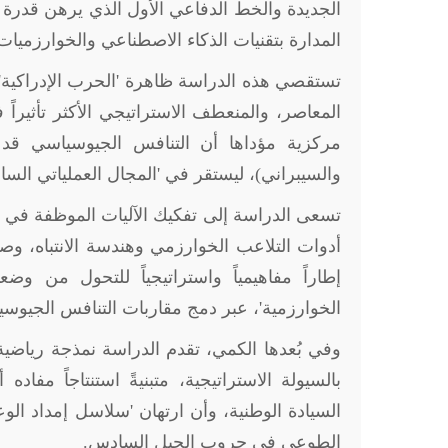
الجديدة والخط الدفاعي الأول الذي يرهن قدرة ا
المدارة بتقنيات الذكاء الاصطناعي والخوارزميات 
تستقصي هذه الدراسة ظاهرة 'الحرب الإدراكية' 
المعاصر، والمنعطف الاستراتيجي الأكثر تأثيرا
مركزية مؤداها أن التنافس الجيوسياسي قد تجا
والسيبراني)، ليستقر في 'المجال العملياتي ال
تسعى الدراسة إلى تفكيك الآليات الموظفة في 
أدوات التلاعب الخوارزمي وهندسة الانتباه، وصو
إطاراً مفاهيمياً واستراتيجياً للتحول من وضع
الخوارزمية'، عبر دمج مقاربات التنافس الجيوسي
وفي بُعدها الكمي، تقدم الدراسة نمذجة رياضي
بالسيولة الاستراتيجية، متبنيةً استنتاجاً مفا
السيادة الوطنية، وأن ارتهان 'سلاسل إمداد الوعي
الطوعي في حروب الجيل السادس.