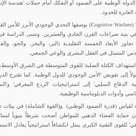
لدولة الوطنية على الصمود أو التفكك أمام حملات 'هندسة الإد
العابرة للحدود.
(
Cognitive Warfare
) بوصفها التحدي الوجودي الأبرز للأمن ال
ً في بنية صراعات القرن الحادي والعشرين. وتتبنى الدراسة ف
وز الأبعاد الخمسة التقليدية (البر، والبحر، والجو، والف
سادس' المتمثل في العقل البشري والوعي الجمعي.
استهداف 'الكتلة الصلبة' للقوى المتوسطة في الشرق الأوسط،
لاً إلى تقويض 'الأمن الوجودي' للدول الوطنية. كما تقترح الد
ية 'الدفاع السلبي' إلى استراتيجيات 'الردع المعرفي' و'الس
اسي وأدوات الدبلوماسية الوظيفية.
ة لقياس (قدرة الصمود الوطني) و(القوة الشاملة) في بيئات 
ده أن حماية الفضاء الذهني للمواطن أضحت شرطاً بنيوياً لمم
' للقوى التقنية الكبرى يمثل انكشافاً استراتيجياً يعادل الاست