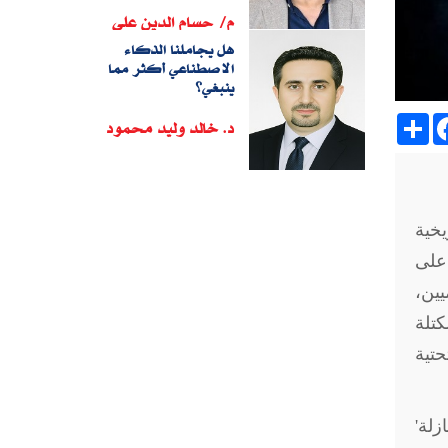
م/ حسام الدين على
هل يجاملنا الذكاء
الاصطناعي أكثر مما
ينبغي؟
Sh
د. خالد وليد محمود
يخية
 على
يين،
تلة
تية
زلة'