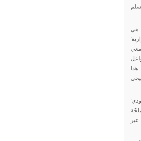
لسلم
ي هي
رية'
جمعي
واعل
 هذا
تيجي
ودي'
لحّة
 عبر