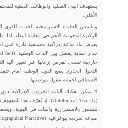
يستهدف البنى العقلية والوظائف الذهنية للمج
الأهلي.
وتتأسس العقيدة الاستراتيجية الحديثة للقوى ا
الركيزة الوجودية الأهم في معادلة البقاء. لذا، ف
يفرض بناء مناعة إدراكية مجتمعية قادرة على 
جدار حماية يفصل بين 'الذات الوطنية' (
al Self
خارجية تسعى لفرض إرادتها عبر تغيير 'آلية ال
التحول الجذري يضع الدولة الوطنية أمام حتمية
الاستباقي لحماية عقول مواطنيها.
لا يمكن تفكيك آليات الحروب الإدراكية دون ا
(
Ontological Security
)؛ إذ يُعرّف هذا المفهوم 
للشعور بالاستمرارية والثبات في الهوية. ويتح
صياغة 'سردية بيوغرافية' (
iographical Narrative