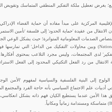
تمع؛ بغرض تعطيل ملكة التفكير المنطقي المتماسك وتقويض ا
لإقليمية المركزية على مبدأ مفاده أن حماية الفضاء الإدراك
إن الانتقال من عقيدة 'حماية الحدود' إلى فلسفة 'تأمين الاستمرا
امتصاص الصدمات المعلوماتية المتواترة؛ حيث يشكل الوعي ال
Nation
) وبين محاولات 'التفكيك من الداخل' التي تمارسها ف
تفكير' لدى المجتمعات، وليس مجرد التلاعب بمحتوى أفكارها.
 الانتقال من رد الفعل التكتيكي المحدود إلى الفعل الاسترا
لولوج إلى البنية الفلسفية والسياسية لمفهوم 'الأمن الوج
في أدبيات علم الاجتماع السياسي بأنه حاجة الفرد والمجتمع الم
قق هذا الأمن عندما يستطيع الكيان فهم ذاته بشكل انعكاسي،
B
) متماسكة ومستدامة زمانياً ومكانياً.