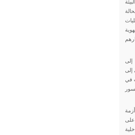
بيئة
حالة
ليات
هوية
ارهم
 إلى
 إلى
ت في
سور
أزمة
 على
لية