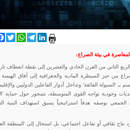
are
Facebook
Twitter
WhatsApp
Telegram
LinkedIn
المعاصرة في بيئة الصراع:
لربع الثاني من القرن الحادي والعشرين إلى نقطة انعطاف تار
راع من حيز السيطرة المادية والجغرافية إلى آفاق الهيمنة
 بـ 'السيولة الفائقة' وتداخل أدوار الفاعلين الدوليين والإقليم
يات وجودية تواجه القوى المتوسطة، تتمحور حول حماية 'الك
لجمعي بوصفه هدفاً استراتيجياً يسبق استهداف البنية التح
نتاج ثقافي أو تفاعل اجتماعي، بل استحال إلى 'المنطقة العا