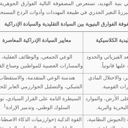
ي بنية التهديد، تستعرض المصفوفة التالية الفوارق الجوهرية
مبرزةً التغير الجذري في طبيعة المهددات وأدوات الردع المستحد
يدية الكلاسيكية
معايير السيادة الإدراكية المعاصرة
عد الفيزيائي والحدود
الوعي الجمعي، والوظائف العقلية،
ليها قانونياً.
والمسارات العصبية للمواطنين وصناع الق
، والاحتلال المادي
هندسة الوعي المتقدمة، والاستقطاب
ات القومية.
الشبكي، والتضليل الخوارزمي العابر للحد
لى الأرض، والموارد
السيطرة التامة على القرار السيادي، تو
1
لبحرية والبرية.
السلوك الوطني، وتدمير الإرادة
ة (الجيوش النظامية،
القوة الذكية (خوارزميات الذكاء الاصطنا