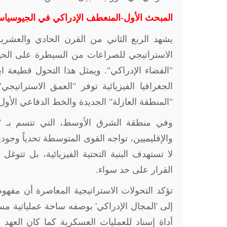
المبحث الأول-المنعطف الإدراكي في الجيوسياس
يشهد الربع الثاني من القرن الحادي والعشرين
الاستراتيجي للصراعات من السيطرة على الحيز 
"الفضاء الإدراكي". ويمثل هذا التحول قطيعة ا
الجغرافيا الفيزيائية توفر "العمق الاستراتي
"المنطقة العازلة" الجديدة والخط الدفاعي الأول 
وفي منطقة الشرق الأوسط، التي تتسم بـ "سي
والإقليميين، تواجه القوى المتوسطة تحدياً وجودي
لا تستهدف البنية التحتية الفيزيائية، بل تتو
القرار على حد سواء.
تؤكد التحولات الاستراتيجية المعاصرة أن مفهوم ا
إلى 'المجال الإدراكي' بوصفه ساحة عملياتية م
أداة إسناد للعمليات العسكرية كما كان العهد به