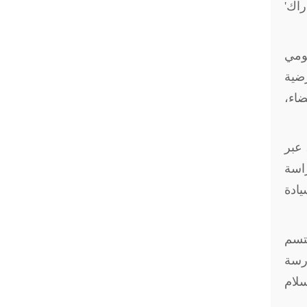
راك'
قومي
رضية
ضاء،
 عبر
راسة
يادة
تتسم
ارسة
سلام