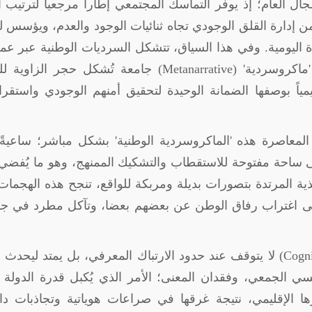
جال العام؛ إذ يوفر التماسك المجتمعي إطاراً مرجعياً لترتيب ال
ن إدارة القلق الوجودي تجاه ثنائيات الوجود والعدم، ويؤسس ل
اة اليومية. وفي هذا السياق، تتشكل السرديات الوطنية عبر عم
ماكروسردية' (
Metanarrative
) جامعة تُشكل حجر الزاوية لل
وقيمياً بوصفها الضمانة الوحيدة لتحقيق أمنهم الوجودي واستقر
لمعاصرة هذه 'الماكروسردية الوطنية' بشكل مباشر؛ ساعيةً
لى ساحة مفتوحة للاستقطاب والتشكيك الممنهج، وهو ما يُفضي
تغذية المرتدة بتصورات بديلة ومربكة للواقع، تنجح هذه الهجما
 إلى اغتراب رفاق الوطن عن بعضهم بعضا، وتآكل مطرد في ج
Cogni
) لا يتوقف عند حدود الارتباك المعرفي، بل يمتد ليحدث 
ي الجمعي، وفقدان المعنى؛ الأمر الذي يُكبل قدرة الدولة
 الإقليمي، نتيجة غرقها في صراعات هوياتية وتجاذبات داخ