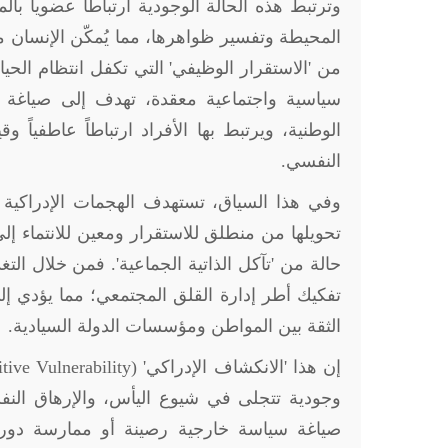
وترتبط هذه الحالة الوجودية ارتباطاً عضوياً بالم
المحيطة وتفسير ظواهرها، مما يُمكّن الإنسان م
من 'الاستقرار الوظيفي' التي تكفل انتظام الحي
سياسية واجتماعية معقدة، تهدف إلى صياغة '
الوطنية، ويرتبط بها الأفراد ارتباطاً عاطفياً 
النفسي.
وفي هذا السياق، تستهدف الهجمات الإدراكية ا
تحويلها من منطلق للاستقرار ومعين للانتماء إ
حالة من 'تآكل الذاتية الجماعية'. فمن خلال ال
تفكيك أطر إدارة القلق المجتمعي؛ مما يؤدي
الثقة بين المواطن ومؤسسات الدولة السيادية.
إن هذا 'الانكشاف الإدراكي' (
tive Vulnerability
وجودية تتجلى في شيوع اليأس، والإرهاق النفس
صياغة سياسة خارجية رصينة أو ممارسة دورها