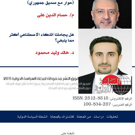
(حوار مع صديق جمهوري)
م/ حسام الدين على
هل يجاملنا الذكاء الاصطناعي أكثر
مما ينبغي؟
د. خالد وليد محمود
الرقم الإلكترونى: ISSN: 2812-5818
الرقم الضريبى: 287-534-100
تحليلات
دراسات
من المجلة
للاشتراك بالمجلة
أنشطة السياسة الدولية
تابعنا على