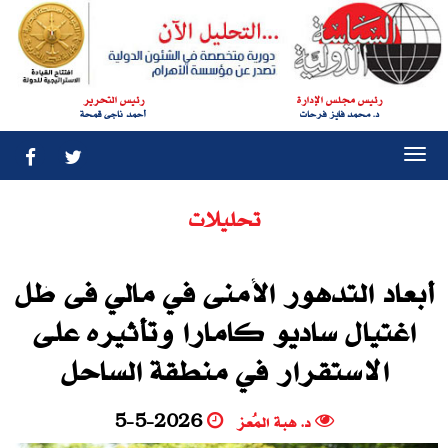
رئيس مجلس الإدارة
رئيس التحرير
د. محمد فايز فرحات
أحمد ناجى قمحة
Togg
navi
تحليلات
أبعاد التدهور الأمنى في مالي فى ظل
اغتيال ساديو كامارا وتأثيره على
الاستقرار في منطقة الساحل
د. هبة المُعز
5-5-2026