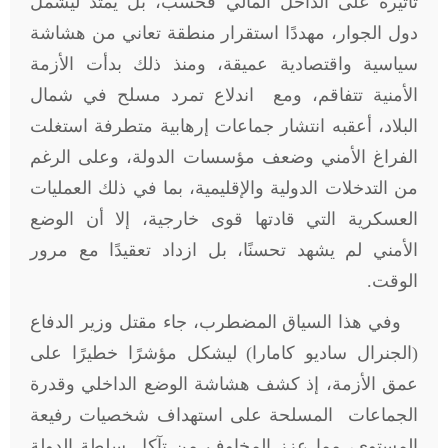
تأثيره على الداخل المالي فحسب، بل يمتد ليشمل
دول الجوار، مهددًا استقرار منطقة تعاني من هشاشة
سياسية واقتصادية عميقة، ومنذ ذلك بدأت الأزمة
الأمنية تتفاقم، ومع اندلاع تمرد مسلح في شمال
البلاد، أعقبه انتشار جماعات إرهابية متطرفة استغلت
الفراغ الأمني وضعف مؤسسات الدولة، وعلى الرغم
من التدخلات الدولية والإقليمية، بما في ذلك العمليات
العسكرية التي قادتها قوى خارجية، إلا أن الوضع
الأمني لم يشهد تحسنًا، بل ازداد تعقيدًا مع مرور
الوقت.
وفي هذا السياق المضطرب، جاء مقتل وزير الدفاع
(الجنرال ساديو كامارا) ليشكل مؤشرًا خطيرًا على
عمق الأزمة، إذ كشف هشاشة الوضع الداخلي وقدرة
الجماعات المسلحة على استهداف شخصيات رفيعة
المستوى، مما عزز المخاوف من تآكل سلطة الدولة